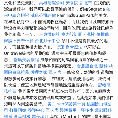
文化和歷史景點。
高雄清潔公司
安養院 新北市
在我們的
巡游過程中，我們可以欣賞高迪的傑作，例如Sagrada
如
何申請台胞證
滅鼠公司評價
Familia和GüellPark的美女。
在早期預訂中，不僅物質收益顯著，而且我們可以期待旅行
時沒有壓力和緊張的旅行時間，因為他們知道旅行社已經為
我們組織了一切。
台東徵信社
室內設計圖
小型外燴推薦
辦護照要帶什麼
台北月子中心
預訂不僅是提供最好的地
方，而且還包括大量折扣。
貨運
喬骨療法
您可以在
Unitravel提供的早期預訂選項中享受最優惠的價格和優
惠。
撥筋美容療程
風景如畫的阿馬爾菲海岸的珍珠之一，
您還可以了解製作當地檸檬菜的秘密。
台胞證台北
眼科
桃
園除白蟻推薦
護理之家 單人房
一條狹窄，舒適的街道和海
灘散步可以使旅行難忘。 在紐約，建議使用地鐵，我們可
以快速，便宜地到達城市每個地區最重要的地方。
記帳服
務推薦
我們乘坐美國國內航班在該國旅行，因此克服巨大
距離是最具成本效益的最具成本效益，尤其是如果我們僅在
短時間內到達美國時。
美白
seo保證第一頁
桃園除白蟻公
司
打掃阿姨
養護中心 單人房
裝潢費用一坪多少
北部眼科
權威
食品機械
醫美項目
莫頓（Morton）的旅行是美國集