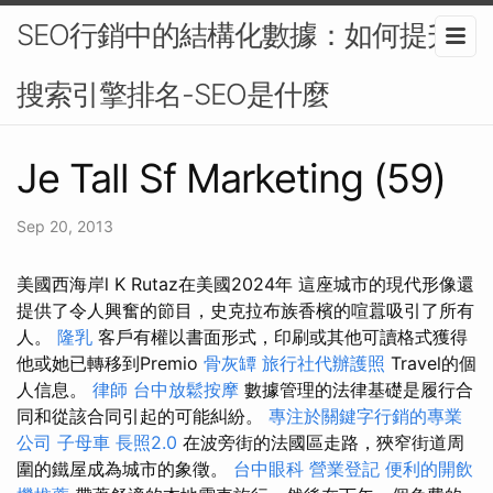
SEO行銷中的結構化數據：如何提升
搜索引擎排名-SEO是什麼
Je Tall Sf Marketing (59)
Sep 20, 2013
美國西海岸l K Rutaz在美國2024年 這座城市的現代形像還
提供了令人興奮的節目，史克拉布族香檳的喧囂吸引了所有
人。
隆乳
客戶有權以書面形式，印刷或其他可讀格式獲得
他或她已轉移到Premio
骨灰罈
旅行社代辦護照
Travel的個
人信息。
律師
台中放鬆按摩
數據管理的法律基礎是履行合
同和從該合同引起的可能糾紛。
專注於關鍵字行銷的專業
公司
子母車
長照2.0
在波旁街的法國區走路，狹窄街道周
圍的鐵屋成為城市的象徵。
台中眼科
營業登記
便利的開飲