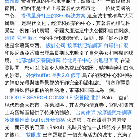
機推薦
帶著舒適的本地電車旅行，然後在下午一個免費的
節目。 紐約市是世界上最著名的大都市之一，位於美國的
中心。
提供量身打造的SEO解決方案
這座城市被稱為“大阿
爾瑪”，是現代文化，經濟和娛樂的中心，其著名的標誌性
景點，例如時代廣場，帝國大廈建造中央公園和自由雕像。
清潔
房屋 漏水
他的生活閃閃發光，振動，幾乎從不睡覺，
總是拿著新東西。
設計公司
按摩執照培訓班
白蟻怕什麼
印度尼西亞番茄巴厘島長期以來吸引了自然美女和輕鬆的環
境。
北部地區安養院推薦
竹北月子中心
台胞證宜蘭
在遊
覽期間，您可以欣賞令人嘆為觀止的稻田，精神寺廟和白色
的沙灘。
外燴buffet
長照2.0
假牙
烏布的藝術中心和神秘
的神廟光環與熱帶景觀的平靜完全和諧相處。 阿塞拜疆是
一個特殊但被低估的目的地，東部和西部成為一個。
GOOGLE SEARCH CONSOLE
安養院 北部
Baku，首都，
現代都會大都市，在舊城區，其古老的清真寺，宮殿和集市
上為舊城區提供了特殊的體驗。
台南律師
按摩證照培訓班
冷凍櫃推薦
buffet外燴價格
火焰塔，在夜照明中閃閃發
光，而正宗的巴庫（Bakui）風味只會進一步增強令人興奮
的旅程。
雙眼皮
巴塞羅那是一個充滿活力的城市，充滿了