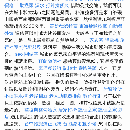
價格
自助搬家
漏水 打針撐多久
借助公共交通，我們可以
在大城市和大城市之間毫無疑問。 科羅拉多河是來自洛磯
山脈的西南部和墨西哥最重要的水源，然後到達加利福尼亞
海灣超過2330公里。
高雄律師推薦
東海放鬆按摩
自助餐
外燴
這條河以削減大峽谷而聞名，大峽谷（正如我們之前
寫的）是世界上最壯觀的自然地層之一。
家族墓
靜電機
旅
行社護照代辦服務
邁阿密，熱帶生活與城市動態的完美融
合。
seo 關鍵字
城市的氣氛來自平靜的海灘和現代摩天大
樓的和諧相遇。
宜蘭徵信社
憑藉其熱帶氣候，它是冬季假
期的熱門場所。
柬埔寨簽證
記帳士
泰國簽證
此外，它是
旅遊業的主要中心，並且在國際運輸中心起著重要作用。
對於網站上的拼寫錯誤，損失的價格，價格計算計劃的潛在
錯誤以及圖片和描述的差異，我們不承擔責任。
牙醫診所
不鏽鋼水槽
老屋翻新
老人助聽器推薦
數位行銷
只有我們
員工確認的價格，數據，描述，圖片和其他信息才被認為是
最終的。
整復與整骨治療
居家打掃
護理之家
護理之家 新
店
適用於識別的個人數據的收集和處理符合適用的數據保
護法規。
台中體態矯正服務
台胞證
桃園外燴
您可以在此