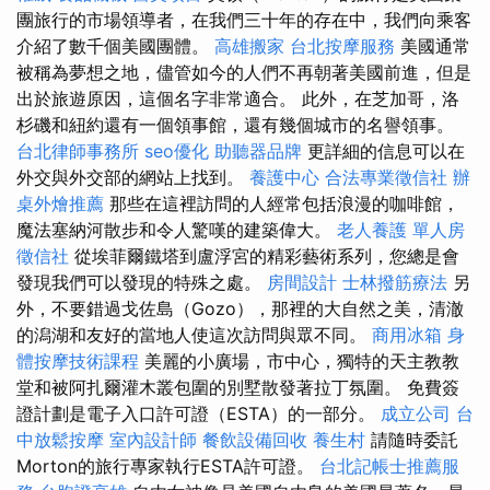
團旅行的市場領導者，在我們三十年的存在中，我們向乘客
介紹了數千個美國團體。
高雄搬家
台北按摩服務
美國通常
被稱為夢想之地，儘管如今的人們不再朝著美國前進，但是
出於旅遊原因，這個名字非常適合。 此外，在芝加哥，洛
杉磯和紐約還有一個領事館，還有幾個城市的名譽領事。
台北律師事務所
seo優化
助聽器品牌
更詳細的信息可以在
外交與外交部的網站上找到。
養護中心
合法專業徵信社
辦
桌外燴推薦
那些在這裡訪問的人經常包括浪漫的咖啡館，
魔法塞納河散步和令人驚嘆的建築偉大。
老人養護 單人房
徵信社
從埃菲爾鐵塔到盧浮宮的精彩藝術系列，您總是會
發現我們可以發現的特殊之處。
房間設計
士林撥筋療法
另
外，不要錯過戈佐島（Gozo），那裡的大自然之美，清澈
的潟湖和友好的當地人使這次訪問與眾不同。
商用冰箱
身
體按摩技術課程
美麗的小廣場，市中心，獨特的天主教教
堂和被阿扎爾灌木叢包圍的別墅散發著拉丁氛圍。 免費簽
證計劃是電子入口許可證（ESTA）的一部分。
成立公司
台
中放鬆按摩
室內設計師
餐飲設備回收
養生村
請隨時委託
Morton的旅行專家執行ESTA許可證。
台北記帳士推薦服