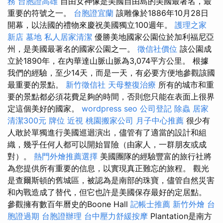
務
台胞證高雄
自由女神像是美國自由島的美國最著名，最
重要的符號之一。
台胞證宜蘭
該雕像於1886年10月28日
開幕，以法國的禮物來慶祝美國獨立100週年。
護理之家
新店
墓地
私人居家清潔
優勝美地國家公園位於加利福尼亞
州，是美國最著名的國家公園之一。
徵信社價位
該公園成
立於1890年，在內華達山脈山脈為3,074平方公里。 根據
我們的經驗，至少14天，而是一天，有必要方便地參觀該國
最重要的景點。
新竹徵信社
天母整復治療
所有的城市和重
要的景點都必須花費足夠的時間，否則您只能在表面上很界
定這個美好的國家。
wordpress seo
公司登記
除蟲
居家
清潔300元
牌位
近視
桃園搬家公司
月子中心推薦
很少有
人敢於單獨進行美國巡迴演出，儘管有了適當的設計和組
織，幾乎任何人都可以開始冒險（由家人，一群朋友或成
對）。
熱門外燴推薦選擇
美國團隊的經驗豐富的旅行社將
為您提供所有重要的信息，以實現真正難忘的旅程。 觀光
是查爾斯頓的舊城區，被認為是南部的珠寶，儘管自然災害
和內戰造成了替代，但它也許是美國保存最好的定居點。
參觀擁有數百年曆史的Boone Hall
記帳士推薦
新竹外燴
台
胞證過期
台胞證辦理
台中壓力舒緩按摩
Plantation是南方