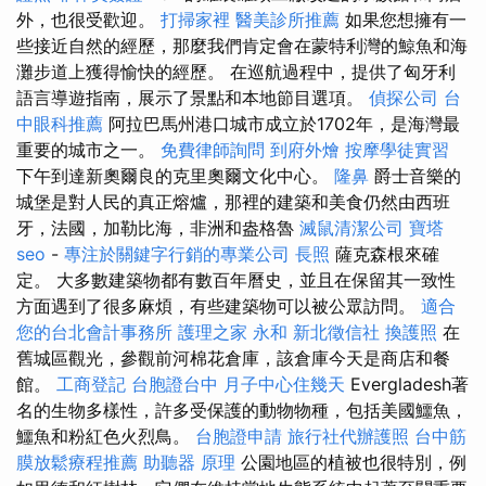
外，也很受歡迎。
打掃家裡
醫美診所推薦
如果您想擁有一
些接近自然的經歷，那麼我們肯定會在蒙特利灣的鯨魚和海
灘步道上獲得愉快的經歷。 在巡航過程中，提供了匈牙利
語言導遊指南，展示了景點和本地節目選項。
偵探公司
台
中眼科推薦
阿拉巴馬州港口城市成立於1702年，是海灣最
重要的城市之一。
免費律師詢問
到府外燴
按摩學徒實習
下午到達新奧爾良的克里奧爾文化中心。
隆鼻
爵士音樂的
城堡是對人民的真正熔爐，那裡的建築和美食仍然由西班
牙，法國，加勒比海，非洲和盎格魯
滅鼠清潔公司
寶塔
seo
-
專注於關鍵字行銷的專業公司
長照
薩克森根來確
定。 大多數建築物都有數百年曆史，並且在保留其一致性
方面遇到了很多麻煩，有些建築物可以被公眾訪問。
適合
您的台北會計事務所
護理之家 永和
新北徵信社
換護照
在
舊城區觀光，參觀前河棉花倉庫，該倉庫今天是商店和餐
館。
工商登記
台胞證台中
月子中心住幾天
Evergladesh著
名的生物多樣性，許多受保護的動物物種，包括美國鱷魚，
鱷魚和粉紅色火烈鳥。
台胞證申請
旅行社代辦護照
台中筋
膜放鬆療程推薦
助聽器 原理
公園地區的植被也很特別，例