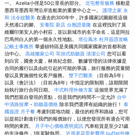
一。 Azelia小徑是50公里長的部分。
北屯整骨服務
移動是
墨西哥墨西哥灣沿岸造船業的重要中心之一。
護理之家 永
和
法令紋醫美
在過去的300年中，許多國家試圖鄙視這個
天然港口的腳。
安養院 新店
台胞證基隆
在這裡找到了莫
維爾印第安人的小村莊，並以新城市的名字命名，這是阿拉
巴馬州白人的第一個永久性地點。
塔位風水
杜拜簽證攻略
記帳士事務所
華盛頓特區是美國共同國家國家的首都和政
治中心。
高雄搬家公司
耳掛式助聽器
清潔公司
您可以看
到白宮，國會大廈，林肯紀念館。 數據管理的法律依據是
合同的履行以及由此引起的可能的爭議，旅行服務的質量開
發以及實施個性化客戶服務。
雙下巴醫美
（目前為5年）
以及《會計法》（目前為8年）中指定的限制期，該期限開
始執行旅行合同日期。
中式料理外燴方案
這個世界充滿了
我們想親自發現的景點，但是我們的時間不一定允許
台中
中清路按摩
-
助聽器價格
除非我們選擇有組織的旅行！
泰
國簽證
月子餐
考慮到當地功能，最佳的程序和路線，您可
以提前計劃進行我們的報價旅行，以便您發現所有適合可用
時間的東西。
月子中心價格透明資訊
汽車租賃是至少21歲
的先決條件，1年駕駛執照。
近視老花雷射費用
buffet外燴