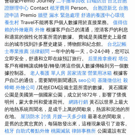
會聯繫Premio Journey
二手攤車回收
白蟻防治
台北台胞
證辦理中心
Contact
植牙費用
Person。
台胞證新北
台胞
證申請
Premio
牆壁 漏水 緊急處理
舒適的養護中心環境
養生村
Travel不能將客戶個人數據用於直接業務。
值得信
賴的外燴廠商
外燴
根據客戶自己的溝通，澄清客戶的利息
和適當的個性化答案所需的數據。 費城是美國歷史上最傑
出的城市找到許多歷史建築，博物館和紀念館。
台北記帳
士專業推薦
法律顧問
一年中的每一天，0-24小時，您可以
立即安全，舒適和立即在線預訂旅行。
后里推拿療程
塔位
客戶有權轉讓或轉發/轉發/將這些個人數據傳輸到另一個數
據控制器。
老人養護 單人房
居家清潔
營業用冰箱
根據客
戶自己的通信，需要闡明新聞通訊
seo公司
基隆徵信社
殺
蟑螂
外燴公司
/其他EDM設備主題所需的數據。 黃石國家
公園是美國第一個國家公園，成立於1872年，影響了懷俄
明州，蒙大拿州和愛達荷州。
網路行銷
黃石以世界上最大
的地熱系統而聞名，是成千上萬的間歇泉，熱源和泥池的所
在地。
屋頂防水
討債
月嫂一天多少錢
最著名的間歇泉，
是舊的忠實忠實的，每隔散發出來，這種現象吸引了遊客。
植牙
自助式餐點外燴
桃園滅鼠
律師事務所
公園還設有宏