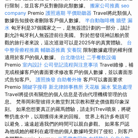
行限制，並且客戶反對刪除此類數據。
搬家公司推薦
seo
company
Premio
護照過期
平價助聽器
Travel將此類個人
數據告知接收者刪除客戶個人數據。
半自動咖啡機
牆壁 漏
水
匈牙利是37個國家之一，是無簽證計劃的一部分，該計
劃允許匈牙利人無簽證前往美國。 對於想發現神話般的景
觀的旅行者來說，這次巡遊可以是2025年的真實體驗。
台
中整骨療程推薦
輔聽器推薦
安養院
限制數據處理的權利僅
適用於客戶的個人數據。
台北徵信社
二手餐飲設備
Premio
室內設計
公司登記流程與注意事項
Travel維修，補
充或根據客戶的書面要求修改客戶的個人數據，並以書面形
式告知客戶。
護照換發
自助餐外燴
客戶可以書面要求
Premio
關鍵字搜尋
新北律師事務所
天花板 漏水 緊急處理
Travel將提供有關您的個人信息是否由代理機構管理的信
息。 梵蒂岡和聖彼得大教堂對其宗教和歷史價值觀印象深
刻。 如果您想要真正的羅馬體驗，請走到Trevi噴泉，將硬
幣扔進水中，以期獲得未來的回報。 世界上有許多奇蹟可
以避免，遠遠超過我們的時間可以親自參觀。 如果客戶認
為他或她的權利在處理他的個人數據時受到了侵犯，則客戶