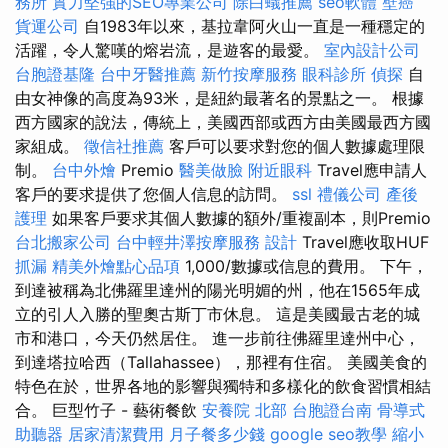
務所
實力堅強的SEO專業公司
除白蟻推薦
seo軟體
壁癌
貨運公司
自1983年以來，基拉韋阿火山一直是一種穩定的
活躍，令人驚嘆的熔岩流，是遊客的最愛。
室內設計公司
台胞證基隆
台中牙醫推薦
新竹按摩服務
眼科診所
偵探
自
由女神像的高度為93米，是紐約最著名的景點之一。 根據
西方國家的說法，傳統上，美國西部或西方由美國最西方國
家組成。
徵信社推薦
客戶可以要求對您的個人數據處理限
制。
台中外燴
Premio
醫美做臉
附近眼科
Travel應申請人
客戶的要求提供了您個人信息的訪問。
ssl
禮儀公司
產後
護理
如果客戶要求其個人數據的額外/重複副本，則Premio
台北搬家公司
台中輕井澤按摩服務
設計
Travel應收取HUF
抓漏
精美外燴點心品項
1,000/數據或信息的費用。 下午，
到達被稱為北佛羅里達州的陽光明媚的州，他在1565年成
立的引人入勝的聖奧古斯丁市休息。 這是美國最古老的城
市和港口，今天仍然居住。 進一步前往佛羅里達州中心，
到達塔拉哈西（Tallahassee），那裡有住宿。 美國美食的
特色在於，世界各地的影響與獨特和多樣化的飲食習慣相結
合。 巨型竹子 - 藝術餐飲
安養院 北部
台胞證台南
骨導式
助聽器
居家清潔費用
月子餐多少錢
google seo教學
縮小