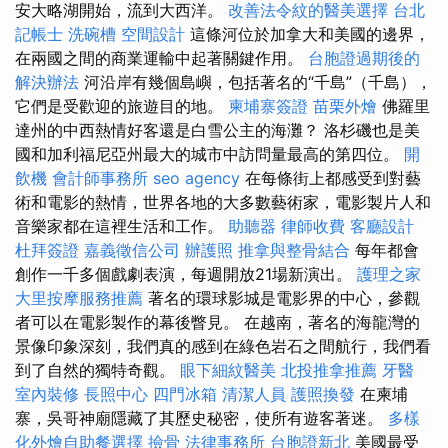
安大略湖開始，流到大西洋。
改善法令紋的醫美選擇
台北
記帳士
洗碗槽
空間設計
這條河位於加拿大和美國的邊界，
在兩國之間的商業運輸中起著關鍵作用。
台胞證過期後的
解決辦法
河沿岸有幾個島嶼，包括著名的“千島”（千島），
它們是受歡迎的旅遊目的地。
柬埔寨簽證
苗栗外燴
佛羅里
達州的中西熱情好客還是白雪公主的海灘？ 洛杉磯也是美
國和加利福尼亞州最大的城市中訪問量最高的第四位。
開
飲機
會計師事務所
seo agency
在每條街上都感受到對藝
術和電影的熱情，世界各地的大多數藝術家，電影製片人和
音樂家都在這裡生活和工作。
助聽器
律師收費
客廳設計
杜拜簽證
嘉義徵信公司
辦護照
推拿與整骨結合
每年都會
創作一千多個戲劇表演，每週開放21場新演出。
護理之家
大里按摩服務推薦
著名的環球影城是電影界的中心，參觀
者可以在電影製作的幕後瞥見。 在越南，著名的海龍灣的
景像印象深刻，我們真的感到在綠色岩石之間航行，我們看
到了自然的獨特奇觀。
眼下細紋醫美
北投推拿推薦
牙醫
室內裝修
長照中心
四門冰箱
清潔人員
護照換發
在柬埔
寨，吳哥神廟隱藏了其歷史秘密，使所有遊客著迷。
多樣
化外燴自助餐選擇
撿骨
法律事務所
台胞證新北
美國最受