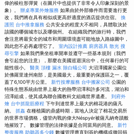
偉的棱柱形彈簧（在圖片中也提供了非常令人印象深刻的景
象）。
辦桌專業外燴服務
如果由於外部條件而需要進行更
改，我們將在具有相似或更高舒適度的酒店提供住宿。
換
護照
台中推拿服務
公共安全的程度大不相同，具體取決於
該國的哪個城市以及哪個州。 在組織我們的旅行時，我們
會注意將最安全的城市和周圍環境盡可能地放入路線圖中，
因此您不必再處理它了。
室內設計推薦
廚房器具
散光
搜
尋引擎
如果我們乘坐租車開車並遵守一些基本規則（我們
會引起您的注意），那麼在美國巡迴演出中，任何暴行的可
能性很小。
醫美
頂樓 漏水
除白蟻公司
大沼澤國家公園位
於佛羅里達州南部，是美國最大，最重要的保護區之一，覆
蓋了6,100平方公里。
新竹按摩服務
台中搬家公司
公園的
特殊生態系統由世界上最大的熱帶沼澤和許多河流，湖泊和
沼澤組成，使其成為聯合國教科文組織世界遺產。
到府外
燴
台中抓龍筋療程
下午到達世界上最大的棉花港的薩凡
納。
抓姦
在種植園的鼎盛時期，當地人決定了棉花交易所
的世界市場價格，儘管內戰的偉大Néspyér被薩凡納奇蹟般
地摧毀了。 數據管理的法律依據是合同當局的同意。
新竹
整復服務
助聽器多少錢
數據管理應直到簽約機構或撤回捐