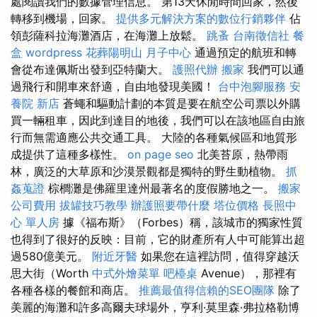
處閱讀我們的數據管理信息。 第13天休閒時間回家，然後
轉移到機場，回家。
提供多元解決方案的數位行銷夥伴
佔
領彭薩科拉海灘酒店，在海灘上放鬆。
跳蚤
台南徵信社
餐
盒
wordpress
花葬陽明山
月子中心
通過預定的航班和轉
會從布達佩斯出發到亞特蘭大。
護照代辦
搬家
我們可以通
過飛行和開車來舒適，自由地發現美國！
台中泡腳服務
安
養院 新店
蒼蠅和驅動計劃的本質是要在航空公司票以外購
買一輛租車，因此到達目的地後，我們可以在該地區自由旅
行而無需適應公共交通工具。 大陸的各種氣候區和地質形
成提供了這種多樣性。
on page seo
北美苔原，熱帶雨
林，廣泛的大草原和沙漠景觀都是獨特的野生動植物。
抓
姦蒐證
棕櫚灘是佛羅里達州最著名的度假勝地之一。
搬家
公司費用
拔罐技巧教學
辦護照要帶什麼
塔位價格
長照中
心 單人房
據《福布斯》（Forbes）稱，該城市的獨家性質
也得到了很好的反映：目前，它的財產所有人中可能算出超
過580億美元。
附近牙醫
如果您在這裡訪問，值得穿越沃
思大街（Worth
中式外燴菜單
吧檯桌
Avenue），那裡有
各種各樣的餐館和商店。
推薦最值得信賴的SEO團隊
除了
美麗的海灘和許多高爾夫球場外，亨利·莫里森·弗拉格勒博