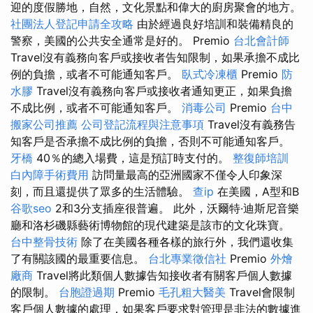
迎的度假勝地，自然，文化景點和偉大的廚房聚會的地方。
社團法人登記申請全攻略
由於經過良好培訓和裝備精良的
警察，美國的公共安全通常是好的。 Premio
台北會計師
Travel沒有義務向客戶或接收者告知限制，如果承擔不成比
例的負擔，或者不可能通知客戶。
臥式冷凍櫃
Premio
防
水膠
Travel沒有義務向客戶或接收者通知更正，如果負擔
不成比例，或者不可能通知客戶。
消毒公司
Premio
台中
搬家公司推薦
公司登記流程與注意事項
Travel沒有義務告
知客戶是否承擔不成比例的負擔，否則不可能通知客戶。
牙橋
40％的總入場費，這是預訂時支付的。
整復師培訓
白內障手術費用
訪問量最高的亞洲國家不僅令人印象深
刻，而且還提供了眾多的生活體驗。
查ip
在美國，A型和B
谷歌seo
2和3分支插座很普遍。 此外，沃爾特·迪斯尼音樂
廳和洛杉磯縣藝術博物館的現代建築是該市的文化珠寶。
台中整骨技術
除了在美國各種各樣的旅行外，我們還收集
了有關該國的最重要信息。
台北專業徵信社
Premio
外燴
廠商
Travel將此類個人數據告知接收者有關客戶個人數據
的限制。
台胞證過期
Premio
毛孔粗大醫美
Travel會限制
客戶個人數據的處理，如果客戶要求對管理是非法的數據進