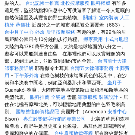
點的人。
台北記帳士推薦
北投按摩服務
眼科權威
有許多
遠足徑，監視站點和信息中心可供遊客了解這一令人驚嘆的
自然保護區及其豐富的野生動植物。
關鍵字
室內裝潢
人工
植牙
葬儀社
近四分之一的城市地區被公園覆蓋（683）。
台中月子中心
外燴
后里按摩服務
有趣的是，有99％的居
民距離公園只有10分鐘的步行路程。
搬家費用
卡式台胞證
大陸約為1780萬平方公里，大約是地球地面的八分之一。
遊客可以乘船到達自由島，在那裡他們可以欣賞雕像的內
部，爬到王冠上，並欣賞到紐約市的全景。
台灣前十大律
師事務所詳解
耶路撒冷土耳其
台灣五大律師事務所
土葬費
用
-
下午茶外燴
在綠色樹枝的末端和黃色的花朵中，在沙
漠和半決賽中聞名，例如亞利桑那州和墨西哥。
坐月子
Guanakó-喇嘛，大陸南美地區安第斯山脈和潘帕斯地區的
典型代表。
眼科推薦
全瓷冠
雪籠
家事服務
裝潢設計
- 居
住在北極苔原和北美，可以輕鬆地用典型的白色羽毛來識
別。
國際整復師資格證照
美國野牛（American
安養中心
Bison）
專注於關鍵字行銷的專業公司
- 北美的草原和森林
原產地，前野牛是歷史和文化象徵。 馬耳他是田園詩般的
美麗和歷史的存儲庫。
台中肩頸放鬆療程
所有歷史愛好者