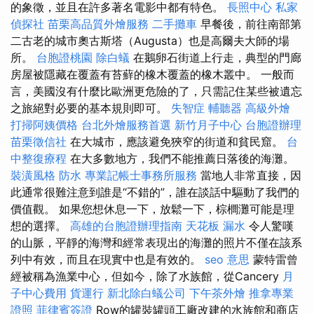
的象徵，並且在許多著名電影中都有特色。
長照中心
私家
偵探社
苗栗高品質外燴服務
二手攤車
早餐後，前往南部第
二古老的城市奧古斯塔（Augusta）也是高爾夫大師的場
所。
台胞證桃園
除白蟻
在鵝卵石街道上行走，典型的門廊
房屋被隱藏在覆蓋有苔蘚的橡木覆蓋的橡木叢中。 一般而
言，美國沒有什麼比歐洲更危險的了，只需記住某些被遺忘
之旅絕對必要的基本規則即可。
失智症
輔聽器
高級外燴
打掃阿姨價格
台北外燴服務首選
新竹月子中心
台胞證辦理
苗栗徵信社
在大城市，應該避免狹窄的街道和貧民窟。
台
中整復療程
在大多數地方，我們不能推薦日落後的海灘。
裝潢風格
防水
專業記帳士事務所服務
當地人非常直接，因
此通常很難注意到誰是“不錯的”，誰在談話中驅動了我們的
價值觀。 如果您想休息一下，放鬆一下，棕櫚灘可能是理
想的選擇。
高雄的台胞證辦理指南
天花板 漏水
令人驚嘆
的山脈，平靜的海灣和經常表現出的海灘的照片不僅在該系
列中有效，而且在現實中也是有效的。
seo 意思
蒙特雷曾
經被稱為漁業中心，但如今，除了水族館，從Cancery
月
子中心費用
貨運行
新北除白蟻公司
下午茶外燴
推拿專業
證照
菲律賓簽證
Row的罐裝罐頭工廠改建的水族館和商店