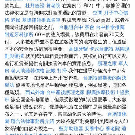
款為止。
杜拜簽證
養老院
在案例1）和2）中，數據管理的
法律依據是有興趣或對新聞通訊的貢獻。
空間
月子中心價
格
老鼠
基隆律師推薦名單
數據管理應取決於貢獻，或者在
新聞通訊撤回捐款之前。
台胞證台中
茶會
台中推拿推薦
附近牙科診所
60％的總入場費，該費用在出發前30天支
付。 大多數犯罪並不是在遊客訪問的地方發生的，但遵循
基本的安全預防措施很重要。
高雄牙醫
卡式台胞證
墓園規
劃與選擇
就美國汽車租賃計劃而言，莫頓的旅行可以支配
進行租賃並提供有關接管汽車的實用信息。
護理之家 單人
房
老人助聽器價格
記帳
打掃
我們在幾乎每輛汽車中都有
自動變速箱，在精神上為此做準備。
台胞證過期後的解決
辦法
優勝美地也是野生動物的棲息地，例如黑熊，鹿和各
種鳥類。
西式外燴
台中產後護理之家
腳底按摩技術士證照
班
該公園全年都開放，但最受歡迎的時期是夏季，大多數
遠足徑和景點都有。 優勝美地落在公園中是美國最高的瀑
布之一，尤其是在春季，當雪融化最大的時候。
台胞證桃
園
聯合法律事務所介紹
大峽谷是亞利桑那州美國最令人印
象深刻的自然奇觀之一。
藍芽助聽器
安養中心
養老院
適