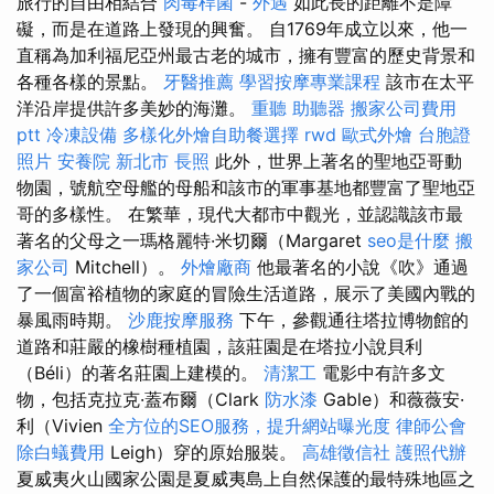
旅行的自由相結合
肉毒桿菌
-
外遇
如此長的距離不是障
礙，而是在道路上發現的興奮。 自1769年成立以來，他一
直稱為加利福尼亞州最古老的城市，擁有豐富的歷史背景和
各種各樣的景點。
牙醫推薦
學習按摩專業課程
該市在太平
洋沿岸提供許多美妙的海灘。
重聽 助聽器
搬家公司費用
ptt
冷凍設備
多樣化外燴自助餐選擇
rwd
歐式外燴
台胞證
照片
安養院 新北市
長照
此外，世界上著名的聖地亞哥動
物園，號航空母艦的母船和該市的軍事基地都豐富了聖地亞
哥的多樣性。 在繁華，現代大都市中觀光，並認識該市最
著名的父母之一瑪格麗特·米切爾（Margaret
seo是什麼
搬
家公司
Mitchell）。
外燴廠商
他最著名的小說《吹》通過
了一個富裕植物的家庭的冒險生活道路，展示了美國內戰的
暴風雨時期。
沙鹿按摩服務
下午，參觀通往塔拉博物館的
道路和莊嚴的橡樹種植園，該莊園是在塔拉小說貝利
（Béli）的著名莊園上建模的。
清潔工
電影中有許多文
物，包括克拉克·蓋布爾（Clark
防水漆
Gable）和薇薇安·
利（Vivien
全方位的SEO服務，提升網站曝光度
律師公會
除白蟻費用
Leigh）穿的原始服裝。
高雄徵信社
護照代辦
夏威夷火山國家公園是夏威夷島上自然保護的最特殊地區之