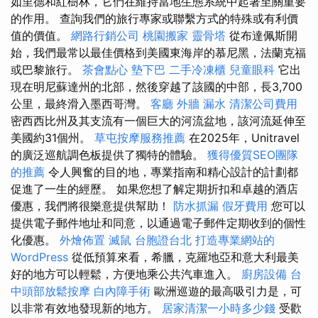
如里德和紅樹林，它們在維持當地生態系統中起著至關重要
的作用。 查詢我們的旅行專家或聯繫方式的特殊或有利價
值的價值。
網路行銷公司
桃園搬家
靈骨塔
從布達佩斯開
始，我們最常以最佳價格到美國東海岸的慕尼黑，法蘭克福
或巴黎旅行。
茶會點心
墊下巴
二手冷凍櫃
兒童眼科
它出
現在明尼蘇達州的北部，然後穿越了該國的中部，長3,700
公里，最終滑入墨西哥灣。
客廳
外牆 漏水
清潔公司費用
密西西比州及其支流有一個巨大的河流盆地，該河流延伸至
美國約31個州。
草屯按摩服務推薦
在2025年，Unitravel
的廣泛巡航調色板提供了獨特的體驗。
獲得優質SEO團隊
的推薦
令人興奮的目的地，專業指南和精心設計的計劃都
促進了一生的經歷。 如果您想了解定期折扣和卓越的酒店
優惠，我們將很樂意提供幫助！
防水抓漏
假牙費用
您可以
提供電子郵件地址和同意，以通過電子郵件定期收到的個性
化優惠。
外燴佈置
滅鼠
台胞證台北
打造專業網站的
WordPress
從低預算來看，希臘，克羅地亞和意大利最美
好的地方可以輕鬆，方便地乘公共汽車進入。
廚房設備
台
中頭部放鬆按摩
白內障手術
歐洲巡遊的最高吸引力是，可
以非常有效地發現新的地方。
居家清潔一小時多少錢
受歡