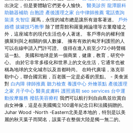
出決定，但是要體驗它們更令人愉快。
醫美診所
龍潭眼科
助聽器補助
台胞證
產後護理之家
台中律師推薦
電話查詢
裝潢
失智症
羅馬，永恆的城市總是讓所有遊客著迷。
戶外
婚禮
拔罐技巧教學
除了體育館和羅曼姆論壇等古董廢墟之
外，這座城市的現代生活也令人著迷。 客戶導向的權利僅
擴展到與之相關的個人數據。 擁有有效的匈牙利護照的人
可以在線申請入門許可證。 值得在進入前至少72小時聲稱
這一點。 美國和地球是第一個商業，健康，教育，研究中
心。 由於它非常多樣化和世界上的文化生活，它通常也被
稱為地球的文化城市以及首都時尚。 在時代廣場，洛克菲
勒中心，聯合國宮殿，百老匯一定是必看的景點。 - 美食派
對
白內障
律師推薦
聽力檢查
養護中心
外燴茶點
產後護理
之家 月子中心
醫美皮膚科
護照過期
seo services
台中運
動按摩服務
撥筋美容療程
我們可以航行到自由島並欣賞自
由女神像，這是在美國獨立100週年紀念日和法國捐贈的。
Juhar Wood -North -Eastern北美是本地的，特別是以美
麗的秋天葉子而聞名，該葉子在整個大陸是獨一無二的。