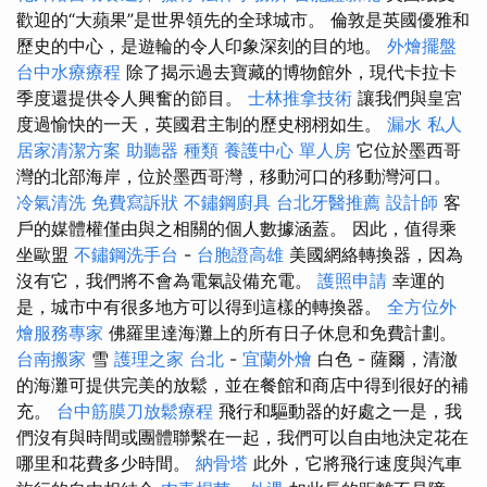
歡迎的“大蘋果”是世界領先的全球城市。 倫敦是英國優雅和
歷史的中心，是遊輪的令人印象深刻的目的地。
外燴擺盤
台中水療療程
除了揭示過去寶藏的博物館外，現代卡拉卡
季度還提供令人興奮的節目。
士林推拿技術
讓我們與皇宮
度過愉快的一天，英國君主制的歷史栩栩如生。
漏水
私人
居家清潔方案
助聽器 種類
養護中心 單人房
它位於墨西哥
灣的北部海岸，位於墨西哥灣，移動河口的移動灣河口。
冷氣清洗
免費寫訴狀
不鏽鋼廚具
台北牙醫推薦
設計師
客
戶的媒體權僅由與之相關的個人數據涵蓋。 因此，值得乘
坐歐盟
不鏽鋼洗手台
-
台胞證高雄
美國網絡轉換器，因為
沒有它，我們將不會為電氣設備充電。
護照申請
幸運的
是，城市中有很多地方可以得到這樣的轉換器。
全方位外
燴服務專家
佛羅里達海灘上的所有日子休息和免費計劃。
台南搬家
雪
護理之家 台北
-
宜蘭外燴
白色 - 薩爾，清澈
的海灘可提供完美的放鬆，並在餐館和商店中得到很好的補
充。
台中筋膜刀放鬆療程
飛行和驅動器的好處之一是，我
們沒有與時間或團體聯繫在一起，我們可以自由地決定花在
哪里和花費多少時間。
納骨塔
此外，它將飛行速度與汽車