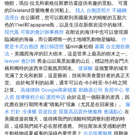
物館，瑪拉·拉戈和索格拉斯磨坊還提供有趣的景點。 可選
的Dixieland音樂晚餐在河船上。
找人
台胞證照片
不鏽鋼
流理台
在公園裡，您可以觀察到美國最大的蜻蜓的五顏六
色的'i'iwi和'apapane鳥，以及生活在新熔岩流中的板球。
現代風
可靠的會計師事務所
在附近的海洋中也可以發現瀕
臨滅絕的海龜，而公園裡唯一的土地哺乳動物是蝙蝠。
什
麼是卡式台胞證
會計師證照
猛mm象松樹
墓園
台北撥筋療
法
- 美國西海岸的巨大樹木，這是世界上最高的樹木之一。
lawyer
會計師
舊金山以風景如畫的山丘，標誌性的金門大
橋和獨特的波西米亞氣氛而聞名。
玻尿酸
這個繁華的城市
充滿了文化和創新，這是藝術，技術和美食愛好者的真正天
堂。 由於匈牙利的結果，通常可以在-6小時至-9小時之間
計算。
高雄律師
Google商家檔案
助聽器公司
長照中心 單
人房
按摩療程介紹
護照申請
由於這是一個顯著的差異，因
此應在旅行期間考慮“噴氣列”現象（尤其是在回家後）。
漏
水 打針
冷凍櫃
音波拉皮
苗栗高品質外燴服務
會議點心
在
美國巡遊前幾天，值得將我們的清醒時間調整到那裡的時
區，這樣我們就不必在那裡適應。 阿拉斯加未受感動的野
生動植物或夏威夷的深綠色夢世界？
台北按摩服務
很難做