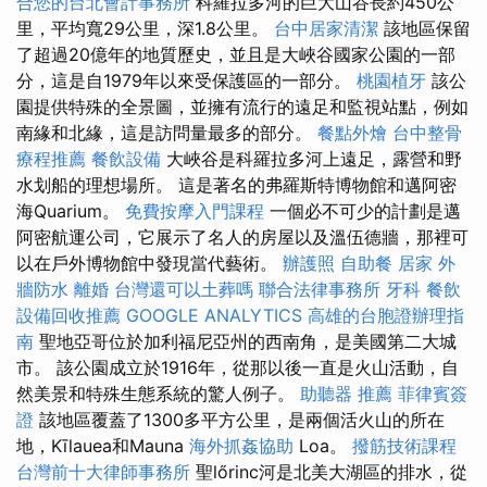
合您的台北會計事務所
科羅拉多河的巨大山谷長約450公
里，平均寬29公里，深1.8公里。
台中居家清潔
該地區保留
了超過20億年的地質歷史，並且是大峽谷國家公園的一部
分，這是自1979年以來受保護區的一部分。
桃園植牙
該公
園提供特殊的全景圖，並擁有流行的遠足和監視站點，例如
南緣和北緣，這是訪問量最多的部分。
餐點外燴
台中整骨
療程推薦
餐飲設備
大峽谷是科羅拉多河上遠足，露營和野
水划船的理想場所。 這是著名的弗羅斯特博物館和邁阿密
海Quarium。
免費按摩入門課程
一個必不可少的計劃是邁
阿密航運公司，它展示了名人的房屋以及溫伍德牆，那裡可
以在戶外博物館中發現當代藝術。
辦護照
自助餐
居家
外
牆防水
離婚
台灣還可以土葬嗎
聯合法律事務所
牙科
餐飲
設備回收推薦
GOOGLE ANALYTICS
高雄的台胞證辦理指
南
聖地亞哥位於加利福尼亞州的西南角，是美國第二大城
市。 該公園成立於1916年，從那以後一直是火山活動，自
然美景和特殊生態系統的驚人例子。
助聽器 推薦
菲律賓簽
證
該地區覆蓋了1300多平方公里，是兩個活火山的所在
地，Kīlauea和Mauna
海外抓姦協助
Loa。
撥筋技術課程
台灣前十大律師事務所
聖lőrinc河是北美大湖區的排水，從