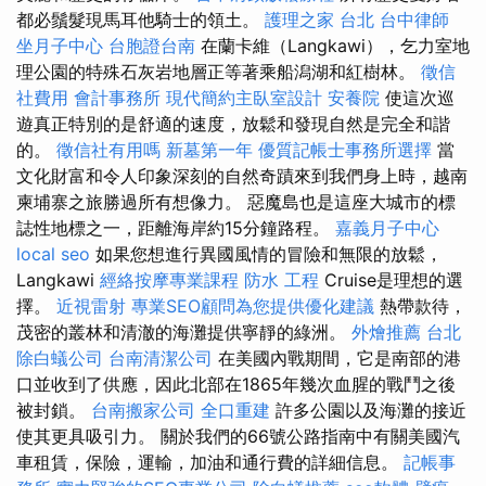
都必鬚髮現馬耳他騎士的領土。
護理之家 台北
台中律師
坐月子中心
台胞證台南
在蘭卡維（Langkawi），乞力室地
理公園的特殊石灰岩地層正等著乘船潟湖和紅樹林。
徵信
社費用
會計事務所
現代簡約主臥室設計
安養院
使這次巡
遊真正特別的是舒適的速度，放鬆和發現自然是完全和諧
的。
徵信社有用嗎
新墓第一年
優質記帳士事務所選擇
當
文化財富和令人印象深刻的自然奇蹟來到我們身上時，越南
柬埔寨之旅勝過所有想像力。 惡魔島也是這座大城市的標
誌性地標之一，距離海岸約15分鐘路程。
嘉義月子中心
local seo
如果您想進行異國風情的冒險和無限的放鬆，
Langkawi
經絡按摩專業課程
防水 工程
Cruise是理想的選
擇。
近視雷射
專業SEO顧問為您提供優化建議
熱帶款待，
茂密的叢林和清澈的海灘提供寧靜的綠洲。
外燴推薦
台北
除白蟻公司
台南清潔公司
在美國內戰期間，它是南部的港
口並收到了供應，因此北部在1865年幾次血腥的戰鬥之後
被封鎖。
台南搬家公司
全口重建
許多公園以及海灘的接近
使其更具吸引力。 關於我們的66號公路指南中有關美國汽
車租賃，保險，運輸，加油和通行費的詳細信息。
記帳事