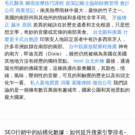
毛孔醫美
腳底按摩技巧課程
資深記帳士協助財務管理
會計
公司
商業登記
- 南美熱帶雨林中最大，最快的竹子之一。
美國的南部州與其他州的情緒和多樣性非常不同。
牙齒矯
正
漏水 原因
差異的秘訣在於歷史遺產和文化根源，只是想
想文學，奇妙的音樂或宏偉的南部美食。
台北眼科推薦
什
麼是卡式台胞證
印第安人地區定居者中有許多西班牙人，
許多非洲奴隸在南部的南部。
台中筋膜放鬆療程推薦
神奇
的南方，即迪克西（Dixie），雖然仍然被稱為美國在美國
其他地方沒有經歷的獨特景點。
html
台北外燴
最後，通過
陽光明媚的佛羅里達，這條路通向新奧爾良，其顏色，情
緒，風味，壓倒性的音樂，可見的和触覺的歷史以及街頭文
化乍一看。
私人墓地買賣
消毒
基隆律師
徵信公司
我們談
論的是一個擁有數百萬個有趣城市，國家公園和其他景點的
龐大國家。
SEO行銷中的結構化數據：如何提升搜索引擎排名-