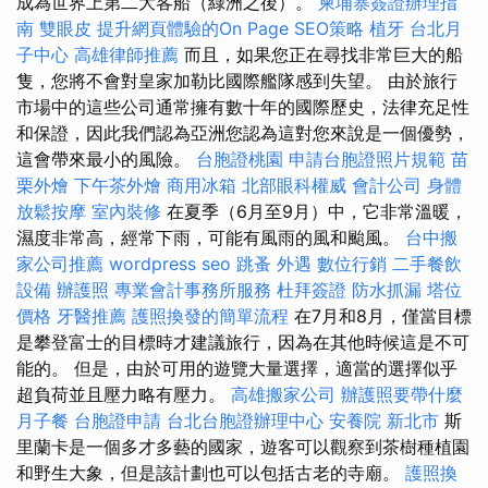
成為世界上第二大客船（綠洲之後）。
柬埔寨簽證辦理指
南
雙眼皮
提升網頁體驗的On Page SEO策略
植牙
台北月
子中心
高雄律師推薦
而且，如果您正在尋找非常巨大的船
隻，您將不會對皇家加勒比國際艦隊感到失望。 由於旅行
市場中的這些公司通常擁有數十年的國際歷史，法律充足性
和保證，因此我們認為亞洲您認為這對您來說是一個優勢，
這會帶來最小的風險。
台胞證桃園
申請台胞證照片規範
苗
栗外燴
下午茶外燴
商用冰箱
北部眼科權威
會計公司
身體
放鬆按摩
室內裝修
在夏季（6月至9月）中，它非常溫暖，
濕度非常高，經常下雨，可能有風雨的風和颱風。
台中搬
家公司推薦
wordpress seo
跳蚤
外遇
數位行銷
二手餐飲
設備
辦護照
專業會計事務所服務
杜拜簽證
防水抓漏
塔位
價格
牙醫推薦
護照換發的簡單流程
在7月和8月，僅當目標
是攀登富士的目標時才建議旅行，因為在其他時候這是不可
能的。 但是，由於可用的遊覽大量選擇，適當的選擇似乎
超負荷並且壓力略有壓力。
高雄搬家公司
辦護照要帶什麼
月子餐
台胞證申請
台北台胞證辦理中心
安養院 新北市
斯
里蘭卡是一個多才多藝的國家，遊客可以觀察到茶樹種植園
和野生大象，但是該計劃也可以包括古老的寺廟。
護照換