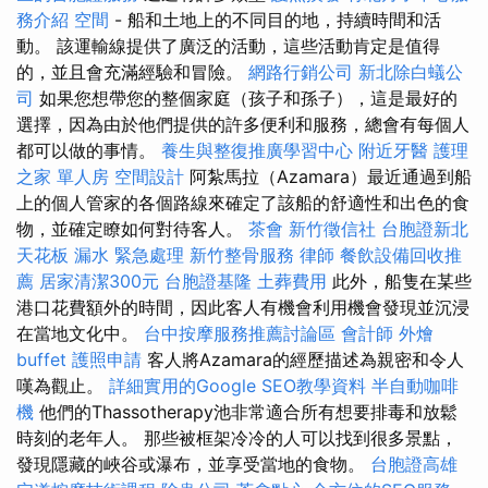
務介紹
空間
- 船和土地上的不同目的地，持續時間和活
動。 該運輸線提供了廣泛的活動，這些活動肯定是值得
的，並且會充滿經驗和冒險。
網路行銷公司
新北除白蟻公
司
如果您想帶您的整個家庭（孩子和孫子），這是最好的
選擇，因為由於他們提供的許多便利和服務，總會有每個人
都可以做的事情。
養生與整復推廣學習中心
附近牙醫
護理
之家 單人房
空間設計
阿紮馬拉（Azamara）最近通過到船
上的個人管家的各個路線來確定了該船的舒適性和出色的食
物，並確定瞭如何對待客人。
茶會
新竹徵信社
台胞證新北
天花板 漏水 緊急處理
新竹整骨服務
律師
餐飲設備回收推
薦
居家清潔300元
台胞證基隆
土葬費用
此外，船隻在某些
港口花費額外的時間，因此客人有機會利用機會發現並沉浸
在當地文化中。
台中按摩服務推薦討論區
會計師
外燴
buffet
護照申請
客人將Azamara的經歷描述為親密和令人
嘆為觀止。
詳細實用的Google SEO教學資料
半自動咖啡
機
他們的Thassotherapy池非常適合所有想要排毒和放鬆
時刻的老年人。 那些被框架冷冷的人可以找到很多景點，
發現隱藏的峽谷或瀑布，並享受當地的食物。
台胞證高雄