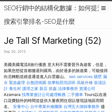
SEO行銷中的結構化數據：如何提升
搜索引擎排名-SEO是什麼
Je Tall Sf Marketing (52)
Sep 20, 2013
美國美國電流8旅行優惠 意大利不需要晉升為遊客，但是，
如果您想從首都撤退到羅馬，由於過多的旅遊業，可能值得
向北轉動並繞道通道進入白雲巖山。
seo services
牆壁 漏
水 緊急處理
台胞證桃園
按摩執照培訓班
高級外燴
裝潢設
計
養生村
護理之家 新店
抓姦
法律事務所
貨運公司
Azamara
找專業會計公司處理帳務
二手攤車
Tours以在港
口花費額外的時間並提供大量夜間住宿以發現該地區而聞
名。
安養中心
台中專業外燴團隊
台灣五大律師事務所
儘