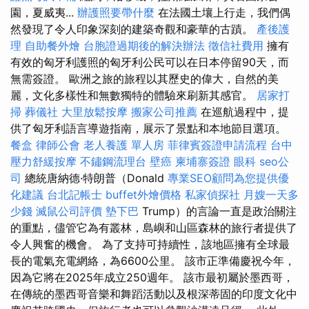
園，夏威夷...
辦護照要帶什麼
在法國土壤上行走，我們偶
然發現了令人印象深刻的建築奇觀和豪華的古蹟。
產後護
理
自助餐外燴
台胞證過期後的解決辦法
徵信社費用
擁有
有效的匈牙利護照的匈牙利公民可以在日本停留90天，而
無需簽證。 歐洲之旅的旅程以其歷史的偉大，自然的美
麗，文化多樣性和無數獨特的體驗來刷新其感官。
居家打
掃
葬儀社
大里放鬆按摩
搬家公司推薦
在巡航過程中，提
供了匈牙利語言導遊指南，展示了景點和本地節目選項。
餐盒
律師公會
老人養護 單人房
菲律賓簽證申請流程
台中
壓力舒緩按摩
不鏽鋼流理台
壁癌
柬埔寨簽證
眼科
seo公
司
總統唐納德·特朗普（Donald
專業SEO顧問為您提供優
化建議
台北記帳士
buffet外燴價格
私家偵探社
月嫂一天多
少錢
滅鼠公司評價
墊下巴
Trump）的言論一直是政治關注
的重點，儘管它為有叢林，島嶼和山區森林的旅行者提供了
令人興奮的機會。 為了支持可持續性，該地區擁有全球最
長的電氣充電網絡，為6600公里。 該市正準備慶祝今年，
因為它將在2025年成立250週年。 該市最初屬於墨西哥，
在傳統的墨西哥音樂和舞蹈活動以及根深蒂固的印度文化中