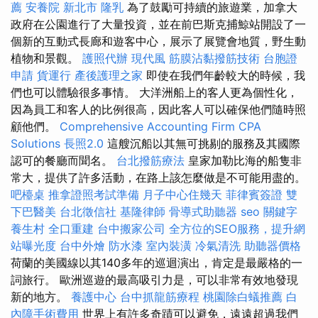
薦
安養院 新北市
隆乳
為了鼓勵可持續的旅遊業，加拿大
政府在公園進行了大量投資，並在前巴斯克捕鯨站開設了一
個新的互動式長廊和遊客中心，展示了展覽會地質，野生動
植物和景觀。
護照代辦
現代風
筋膜沾黏撥筋技術
台胞證
申請
貨運行
產後護理之家
即使在我們年齡較大的時候，我
們也可以體驗很多事情。 大洋洲船上的客人更為個性化，
因為員工和客人的比例很高，因此客人可以確保他們隨時照
顧他們。
Comprehensive Accounting Firm CPA
Solutions
長照2.0
這艘沉船以其無可挑剔的服務及其國際
認可的餐廳而聞名。
台北撥筋療法
皇家加勒比海的船隻非
常大，提供了許多活動，在路上該怎麼做是不可能用盡的。
吧檯桌
推拿證照考試準備
月子中心住幾天
菲律賓簽證
雙
下巴醫美
台北徵信社
基隆律師
骨導式助聽器
seo 關鍵字
養生村
全口重建
台中搬家公司
全方位的SEO服務，提升網
站曝光度
台中外燴
防水漆
室內裝潢
冷氣清洗
助聽器價格
荷蘭的美國線以其140多年的巡迴演出，肯定是最嚴格的一
詞旅行。 歐洲巡遊的最高吸引力是，可以非常有效地發現
新的地方。
養護中心
台中抓龍筋療程
桃園除白蟻推薦
白
內障手術費用
世界上有許多奇蹟可以避免，遠遠超過我們