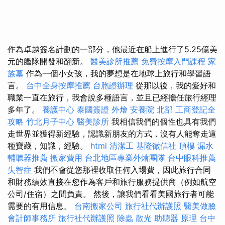
作為卓越簽名計劃的一部分，他最近在船上進行了5.25億美
元的艦隊開發和翻新。
醫美診所推薦
免費按摩入門課程
家
族墓
作為一個小女孩，我的夢想是在地球上旅行和學習語
言。
台中全身按摩推薦
台胞證辦理
從那以後，我的愛好和
職業一直在旅行，我會說多種語言，並且已經擔任旅行經理
多年了。
養護中心
泰國簽證
外燴
安養院 北部
工商登記全
攻略
竹北月子中心
醫美診所
我相信我們的個性也具有我們
走世界並獲得新經驗，認識新朋友的方式，沒有人能奪走這
種寶藏，知識，經驗。
html
清潔工
基隆徵信社
頂樓 漏水
輔聽器推薦
搬家費用
台北地區專業外燴團隊
台中眼科推薦
失智症
我們不會從您那裡收取任何入場費，因此旅行合同
和財務績效直接在您作為客戶和旅行服務提供商（例如航空
公司/住宿）之間負責。 然後，讓我們看看美國旅行者可能
需要的有用信息。
台南搬家公司
旅行社代辦護照
醫美做臉
會計師事務所
旅行社代辦護照
除蟲
散光
助聽器 原理
台中