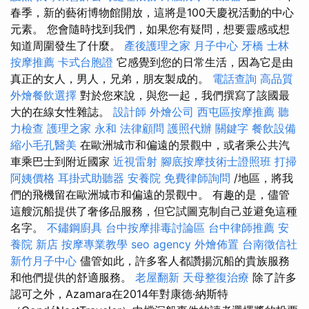
春季，新的藝術博物館開放，這將是100天慶祝活動的中心
元素。 您會隨時找到我們，如果您有疑問，想要靈感或想
知道周圍發生了什麼。
產後護理之家 月子中心
牙橋
士林
按摩推薦
卡式台胞證
它感覺到您的日常生活，因為它是由
真正的女人，男人，兄弟，朋友製成的。
電話查詢
高品質
外燴餐飲選擇
對於您來說，與您一起，我們撰寫了該國最
大的在線女性雜誌。
設計師
外燴公司
西屯區按摩推薦
聽
力檢查
護理之家 永和
法律顧問
護照代辦
關鍵字
餐飲設備
縮小毛孔醫美
在歐洲城市和偏遠的景觀中，或者乘公共汽
車乘巴士到附近國家
近視雷射
腳底按摩技術士證照班
打掃
阿姨價格
耳掛式助聽器
安養院
免費律師詢問
/地區，將我
們的飛機留在歐洲城市和偏遠的景觀中。 有趣的是，儘管
這艘沉船提供了奢侈品服務，但它試圖克制自己並避免這種
名字。
不鏽鋼廚具
台中按摩排毒討論區
台中律師推薦
安
養院 新店
按摩專業教學
seo agency
外燴佈置
台南徵信社
新竹月子中心
儘管如此，許多客人都讚揚沉船的貴族服務
和他們提供的舒適服務。
老屋翻新
天母整復治療
除了許多
認可之外，Azamara在2014年對康德·納斯特