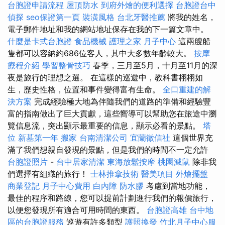
台胞證申請流程
屋頂防水
到府外燴的便利選擇
台胞證台中
偵探
seo保證第一頁
裝潢風格
台北牙醫推薦
將我的姓名，
電子郵件地址和我的網站地址保存在我的下一篇文章中。
什麼是卡式台胞證
食品機械
護理之家
月子中心
這兩艘船
隻都可以容納約686位客人，其中大多數年齡較大。
按摩
療程介紹
學習整骨技巧
春季，三月至5月，十月至11月的深
夜是旅行的理想之選。 在這樣的巡遊中，教科書栩栩如
生，歷史性格，位置和事件變得富有生命。
全口重建的解
決方案
完成經驗極大地為伴隨我們的道路的準備和經驗豐
富的指南做出了巨大貢獻，這些嚮導可以幫助您在旅途中瀏
覽信息流，突出顯示最重要的信息，顯示必看的景點。
塔
位
新墓第一年
搬家
台南清潔公司
宜蘭徵信社
這個世界充
滿了我們想親自發現的景點，但是我們的時間不一定允許
台胞證照片
-
台中居家清潔
東海放鬆按摩
桃園滅鼠
除非我
們選擇有組織的旅行！
士林推拿技術
醫美項目
外燴擺盤
商業登記
月子中心費用
白內障
防水膠
考慮到當地功能，
最佳的程序和路線，您可以提前計劃進行我們的報價旅行，
以便您發現所有適合可用時間的東西。
台胞證高雄
台中地
區的台胞證服務
巡遊有許多類型
護照換發
竹北月子中心服