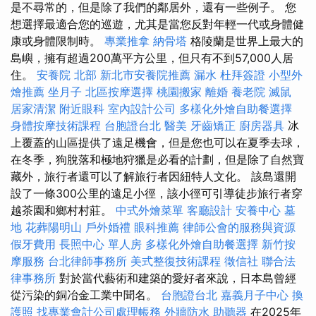
是不尋常的，但是除了我們的鄰居外，還有一些例子。 您
想選擇最適合您的巡遊，尤其是當您反對年輕一代或身體健
康或身體限制時。
專業推拿
納骨塔
格陵蘭是世界上最大的
島嶼，擁有超過200萬平方公里，但只有不到57,000人居
住。
安養院 北部
新北市安養院推薦
漏水
杜拜簽證
小型外
燴推薦
坐月子
北區按摩選擇
桃園搬家
離婚
養老院
滅鼠
居家清潔
附近眼科
室內設計公司
多樣化外燴自助餐選擇
身體按摩技術課程
台胞證台北
醫美
牙齒矯正
廚房器具
冰
上覆蓋的山區提供了遠足機會，但是您也可以在夏季去球，
在冬季，狗脫落和極地狩獵是必看的計劃，但是除了自然寶
藏外，旅行者還可以了解旅行者因紐特人文化。 該島還開
設了一條300公里的遠足小徑，該小徑可引導徒步旅行者穿
越茶園和鄉村村莊。
中式外燴菜單
客廳設計
安養中心
墓
地
花葬陽明山
戶外婚禮
眼科推薦
律師公會的服務與資源
假牙費用
長照中心 單人房
多樣化外燴自助餐選擇
新竹按
摩服務
台北律師事務所
美式整復技術課程
徵信社
聯合法
律事務所
對於當代藝術和建築的愛好者來說，日本島曾經
從污染的銅冶金工業中聞名。
台胞證台北
嘉義月子中心
換
護照
找專業會計公司處理帳務
外牆防水
助聽器
在2025年