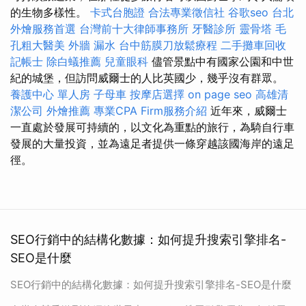
的生物多樣性。
卡式台胞證
合法專業徵信社
谷歌seo
台北
外燴服務首選
台灣前十大律師事務所
牙醫診所
靈骨塔
毛
孔粗大醫美
外牆 漏水
台中筋膜刀放鬆療程
二手攤車回收
記帳士
除白蟻推薦
兒童眼科
儘管景點中有國家公園和中世
紀的城堡，但訪問威爾士的人比英國少，幾乎沒有群眾。
養護中心 單人房
子母車
按摩店選擇
on page seo
高雄清
潔公司
外燴推薦
專業CPA Firm服務介紹
近年來，威爾士
一直處於發展可持續的，以文化為重點的旅行，為騎自行車
發展的大量投資，並為遠足者提供一條穿越該國海岸的遠足
徑。
SEO行銷中的結構化數據：如何提升搜索引擎排名-
SEO是什麼
SEO行銷中的結構化數據：如何提升搜索引擎排名-SEO是什麼