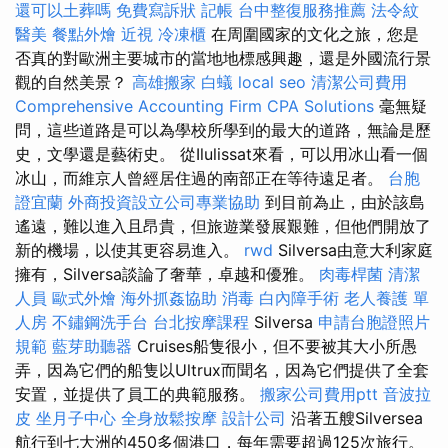
還可以土葬嗎
免費寫訴狀
記帳
台中整復服務推薦
法令紋
醫美
餐點外燴
近視
冷凍櫃
在周圍國家的文化之旅，您是
否真的對歐洲主要城市的當地地標感興趣，還是外國流行景
觀的自然美景？
高雄搬家
白蟻
local seo
清潔公司費用
Comprehensive Accounting Firm CPA Solutions
毫無疑
問，這些道路是可以為學校所學到的最大的道路，無論是歷
史，文學還是藝術史。 從Ilulissat來看，可以用冰山看一個
冰山，而維京人曾經居住過的南部正在等待遠足者。
台胞
證宜蘭
外商投資設立公司專業協助
到目前為止，由於該島
遙遠，難以進入且昂貴，但旅遊業發展艱難，但他們開放了
新的機場，以使其更容易進入。
rwd
Silversa由意大利家庭
擁有，Silversa談論了奢華，卓越和優雅。
肉毒桿菌
清潔
人員
歐式外燴
海外抓姦協助
消毒
白內障手術
老人養護 單
人房
不鏽鋼洗手台
台北按摩課程
Silversa
申請台胞證照片
規範
藍芽助聽器
Cruises船隻很小，但不要被其大小所愚
弄，因為它們的船隻以Ultrux而聞名，因為它們提供了全套
安置，並提供了員工的典範服務。
搬家公司費用ptt
音波拉
皮
坐月子中心
全身放鬆按摩
設計公司
沿著五艘Silversea
航行到七大洲的450多個港口，每年需要超過125次旅行。