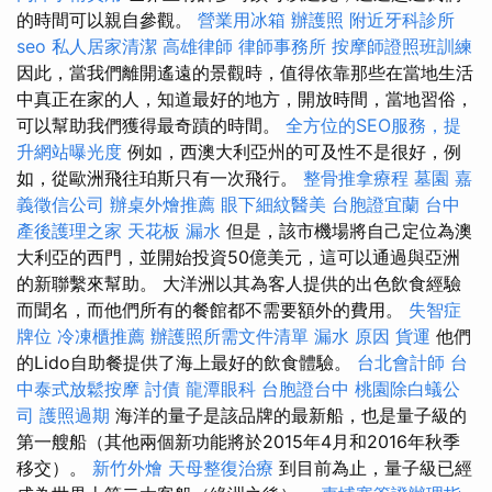
的時間可以親自參觀。
營業用冰箱
辦護照
附近牙科診所
seo
私人居家清潔
高雄律師
律師事務所
按摩師證照班訓練
因此，當我們離開遙遠的景觀時，值得依靠那些在當地生活
中真正在家的人，知道最好的地方，開放時間，當地習俗，
可以幫助我們獲得最奇蹟的時間。
全方位的SEO服務，提
升網站曝光度
例如，西澳大利亞州的可及性不是很好，例
如，從歐洲飛往珀斯只有一次飛行。
整骨推拿療程
墓園
嘉
義徵信公司
辦桌外燴推薦
眼下細紋醫美
台胞證宜蘭
台中
產後護理之家
天花板 漏水
但是，該市機場將自己定位為澳
大利亞的西門，並開始投資50億美元，這可以通過與亞洲
的新聯繫來幫助。 大洋洲以其為客人提供的出色飲食經驗
而聞名，而他們所有的餐館都不需要額外的費用。
失智症
牌位
冷凍櫃推薦
辦護照所需文件清單
漏水 原因
貨運
他們
的Lido自助餐提供了海上最好的飲食體驗。
台北會計師
台
中泰式放鬆按摩
討債
龍潭眼科
台胞證台中
桃園除白蟻公
司
護照過期
海洋的量子是該品牌的最新船，也是量子級的
第一艘船（其他兩個新功能將於2015年4月和2016年秋季
移交）。
新竹外燴
天母整復治療
到目前為止，量子級已經