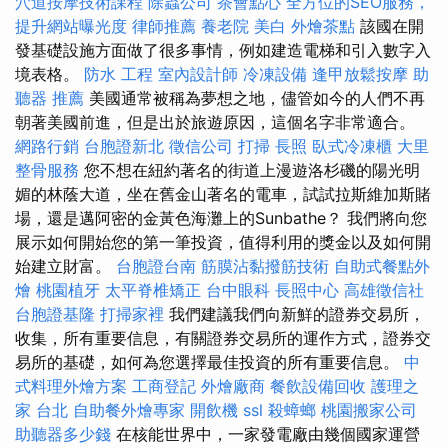
穴道按摩技術課程
除蟲公司
茶會點心
全方位的SEO服務，
提升網站曝光度
律師推薦
養老院
美白
外燴茶點
該國在開
發基礎設施方面做了很多事情，例如建造電梯和引入數字入
境表格。
防水 工程
室內設計師
冷凍設備
逢甲放鬆按摩
助
聽器 推薦
美國通常被稱為夢想之地，儘管如今的人們不再
朝著美國前進，但是出於旅遊原因，這個名字非常適合。
網路行銷
台胞證新北
徵信公司
打掃
長照
臥式冷凍櫃
大里
整骨服務
您不想在紐約著名的街道上漫遊洛杉磯的陽光明
媚的林蔭大道，坐在舊金山著名的電車，試試拉斯維加斯賭
場，還是邁阿密的金黃色海灘上的Sunbathe？ 我們將向您
展示如何開始您的第一筆投資，值得利用的獎金以及如何開
始建立財富。
台胞證台南
筋膜沾黏撥筋技術
自助式餐點外
燴
桃園植牙
太平脊椎矯正
台中眼科
長照中心
高雄徵信社
台胞證基隆
打掃家裡
我們建議我們向新鮮的證券交易所，
收集，所有重要信息，有關證券交易所的運作方式，證券交
易所的基礎，如何為您選擇最佳投資的所有重要信息。
中
式料理外燴方案
工商登記
外燴廠商
餐飲設備回收
護理之
家 台北
自助餐外燴專家
開飲機
ssl
殺蟑螂
桃園搬家公司
助聽器多少錢
在核能世界中，一家發電廠由幾個國家運營