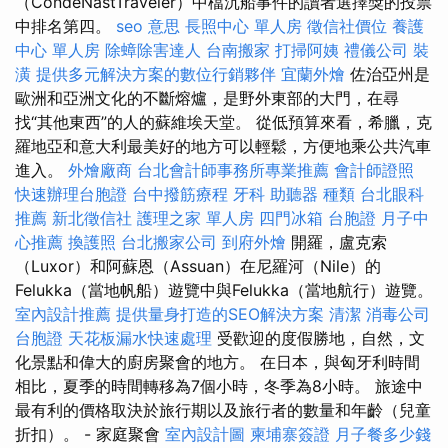
（CondéNastTraveler）中檔沉船事件的讀者選擇獎的投票
中排名第四。
seo 意思
長照中心 單人房
徵信社價位
養護
中心 單人房
除蟑除害達人
台南搬家
打掃阿姨
禮儀公司
裝
潢
提供多元解決方案的數位行銷夥伴
宜蘭外燴
佐治亞州是
歐洲和亞洲文化的不斷熔爐，是野外東部的大門，在尋
找“其他東西”的人的蘇維埃天堂。 從低預算來看，希臘，克
羅地亞和意大利最美好的地方可以輕鬆，方便地乘公共汽車
進入。
外燴廠商
台北會計師事務所專業推薦
會計師證照
快速辦理台胞證
台中撥筋療程
牙科
助聽器 種類
台北眼科
推薦
新北徵信社
護理之家 單人房
四門冰箱
台胞證
月子中
心推薦
換護照
台北搬家公司
到府外燴
開羅，盧克索
（Luxor）和阿蘇恩（Assuan）在尼羅河（Nile）的
Felukka（當地帆船）遊覽中與Felukka（當地航行）遊覽。
室內設計推薦
提供量身打造的SEO解決方案
清潔
消毒公司
台胞證
天花板漏水快速處理
受歡迎的度假勝地，自然，文
化景點和偉大的廚房聚會的地方。 在日本，與匈牙利時間
相比，夏季的時間轉移為7個小時，冬季為8小時。 旅途中
最有利的價格取決於旅行期以及旅行者的數量和年齡（兒童
折扣）。 - 家庭聚會
室內設計圖
柬埔寨簽證
月子餐多少錢