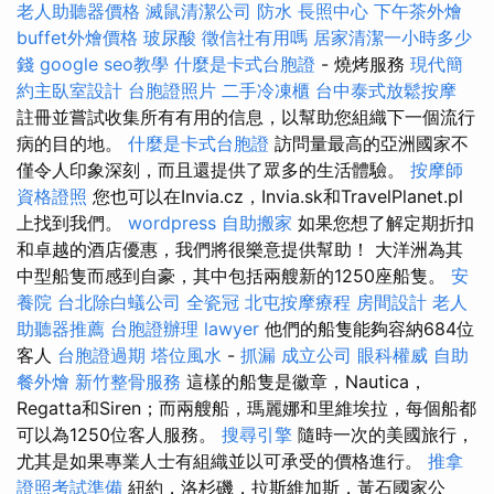
老人助聽器價格
滅鼠清潔公司
防水
長照中心
下午茶外燴
buffet外燴價格
玻尿酸
徵信社有用嗎
居家清潔一小時多少
錢
google seo教學
什麼是卡式台胞證
- 燒烤服務
現代簡
約主臥室設計
台胞證照片
二手冷凍櫃
台中泰式放鬆按摩
註冊並嘗試收集所有有用的信息，以幫助您組織下一個流行
病的目的地。
什麼是卡式台胞證
訪問量最高的亞洲國家不
僅令人印象深刻，而且還提供了眾多的生活體驗。
按摩師
資格證照
您也可以在Invia.cz，Invia.sk和TravelPlanet.pl
上找到我們。
wordpress
自助搬家
如果您想了解定期折扣
和卓越的酒店優惠，我們將很樂意提供幫助！ 大洋洲為其
中型船隻而感到自豪，其中包括兩艘新的1250座船隻。
安
養院
台北除白蟻公司
全瓷冠
北屯按摩療程
房間設計
老人
助聽器推薦
台胞證辦理
lawyer
他們的船隻能夠容納684位
客人
台胞證過期
塔位風水
-
抓漏
成立公司
眼科權威
自助
餐外燴
新竹整骨服務
這樣的船隻是徽章，Nautica，
Regatta和Siren；而兩艘船，瑪麗娜和里維埃拉，每個船都
可以為1250位客人服務。
搜尋引擎
隨時一次的美國旅行，
尤其是如果專業人士有組織並以可承受的價格進行。
推拿
證照考試準備
紐約，洛杉磯，拉斯維加斯，黃石國家公