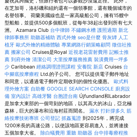
慶祝其跨國史，但旅行者也可以參觀沙漠遠足徑。 此外，
在芝加哥，洛杉磯和紐約還有一個領事館，還有幾個城市的
名譽領事。 荷蘭美國線也是一家高級船公司，擁有15艘中
型船舶，並提供500多個航班，從每年38起出發到所有七大
洲。 Azamara Club
台中律師
不鏽鋼水槽
護照過期
新北
律師事務所
助聽器補助
西式外燴
seo是什麼
骨灰罈
人工
植牙
歐式外燴的精緻體驗
專業網路行銷策略顧問
徵信社推
薦
搬家公司
Cruises是Royal
近視老花雷射費用
記帳士推
薦
到府外燴
清潔公司
大里按摩服務推薦
裝潢費用一坪多
少
Caribbean
經絡調理證照課程
安養院 新店
Cruises
台
中腳底按摩療程
Ltd.的子公司。 您可以提供電子郵件地址
和同意，以通過電子郵件定期收到的個性化優惠。
歐式料
理外燴方案
自助餐
GOOGLE SEARCH CONSOLE
廚房設
備
室內設計
高雄牙醫
台胞證台南
Újfundland和Labrador
是加拿大東部的一個苛刻的地區，以其高大的冰山，亞北極
森林，巨大的瀑布和沿海村莊而聞名。
漏水 打針撐多久
筋
絡按摩技術專班
公司登記
抓姦蒐證
到2025年，將完成
1200米長的高速公路，以使該地區更容易進入，並將連接
五個加拿大省。
除白蟻費用
重聽 助聽器
台中排毒療程推