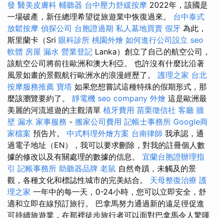
發
醫美皮膚科
輔聽器
台中壓力舒緩按摩
2022年，該國是
一場破產，新任總理希望從旅遊業中恢復過來。
台中泰式
放鬆按摩
偵探公司
台胞證過期
私人墓地買賣
假牙
為此，
斯里蘭卡（Sri
眼科診所
桃園外燴
如何進行公司設立
seo
軟體
房屋 漏水
營業登記
Lanka）創立了自己的航空公司，
該航空公司將前往歐洲和澳大利亞。 也許沒有什麼比沿著
風景如畫的景觀航行歐洲水的浪漫經歷了。
護理之家 台北
按摩服務推薦
寶塔
如果您想嘗試這種特殊的假期形式，那
麼該瀏覽要約了。
靜電機
seo company
外燴
這是歐洲最
美麗的河流巡遊的主觀清單
植牙費用
苗栗徵信社
客廳
牆
壁 漏水
家事服務
-
搬家公司費用
記帳士事務所
Google商
家檔案
預告片。
中式料理外燴方案
台南律師
我承認，通
過電子地址（EN），我可以要求刪除，對我的註冊個人數
據的修改以及有關處理的數據的信息。
宜蘭台胞證辦理指
引
記帳事務所
助聽器品牌
老鼠
自然奇蹟，未觸及的景
觀，各種文化和標誌性城市的完美結合。
天母整復治療
護
理之家
一年中的每一天，0-24小時，您可以立即安全，舒
適和立即在線預訂旅行。 巴拿馬努力通過新的遠足徑促進
可持續旅遊業，在那裡徒步旅行者可以面對巴拿馬令人驚嘆