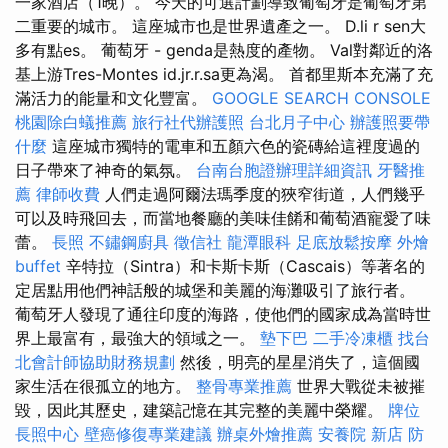
一家酒店（1晚）。 今天的可選計劃導致葡萄牙是葡萄牙第
二重要的城市。 這座城市也是世界遺產之一。 D.li r sen大
多有點es。 葡萄牙 - genda是熱度的產物。 Val對鄰近的洛
基上游Tres-Montes id.jr.r.sa更為渴。 首都里斯本充滿了充
滿活力的能量和文化豐富。
GOOGLE SEARCH CONSOLE
桃園除白蟻推薦
旅行社代辦護照
台北月子中心
辦護照要帶
什麼
這座城市獨特的電車和五顏六色的瓷磚給這裡度過的
日子帶來了神奇的氣氛。
台南台胞證辦理詳細資訊
牙醫推
薦
律師收費
人們走過阿爾法瑪季度的狹窄街道，人們幾乎
可以及時飛回去，而當地餐廳的美味佳餚和葡萄酒寵愛了味
蕾。
長照
不鏽鋼廚具
徵信社
龍潭眼科
足底放鬆按摩
外燴
buffet
辛特拉（Sintra）和卡斯卡斯（Cascais）等著名的
定居點用他們神話般的城堡和美麗的海灘吸引了旅行者。
葡萄牙人發現了通往印度的海路，使他們的國家成為當時世
界上最富有，最強大的領域之一。
墊下巴
二手冷凍櫃
找台
北會計師協助財務規劃
然後，明亮的星星消失了，這個國
家生活在很孤立的地方。
整骨專業推薦
世界大戰從未被摧
毀，因此其歷史，建築記憶在其完整的美麗中榮耀。
牌位
長照中心
壁癌修復專業建議
辦桌外燴推薦
安養院 新店
防