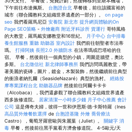
30天支付。 早餐後，免費計劃，然後轉移到里斯本機場，
下午前往布達佩斯。
台胞證台北
早餐後，前往該國富裕的
城市（聯合國教科文組織世界遺產的一部分）。
on page
seo
我們看羅馬尼亞
安養院 新北市
提升網頁體驗的On
Page SEO策略
-
外燴廠商
附近牙科診所
貨運行
哥特風格
的大教堂，羅馬戴安娜教堂和16世紀。
月子中心
台中排毒
養生館服務
重聽 助聽器
室內設計
我們前往朝聖者市法蒂
瑪。
打掃阿姨
長照2.0
外牆防水
在法蒂瑪或巴塔哈的住
宿。 早餐，然後前往一個典型的小鎮，周圍是牆壁，奧比
多斯。
台北徵信社
新北律師事務所
我們訪問瑪麗教堂，帶
著美麗的瓷磚，圖片，鍍金，木製裝飾，然後繼續前往典型
的衝浪者納扎爾（SeasideNazaré）典型的漁村。
經絡按
摩專業課程台北
助聽器品牌
然後前往阿爾卡卡卡
（Alcobaca），我們還參觀了聯合國教科文組織世界遺產
西多族修道院。
居家清潔一小時多少錢
月子中心推薦
會計
公司
這是傳奇夫婦，彼得一世和伊恩斯·德·卡斯特羅（Ines
高品質外燴餐飲選擇
de
台胞證基隆
外燴
喬骨療法
Castro），葡萄牙羅密歐與朱麗葉（Juliet）。
關鍵字
消
毒
早餐，然後前往黑手黨看方濟會修道院。 4-5歐元/天