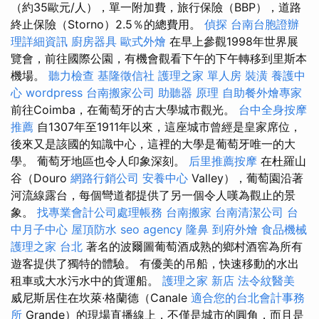
（約35歐元/人），單一附加費，旅行保險（BBP），道路
終止保險（Storno）2.5％的總費用。
偵探
台南台胞證辦
理詳細資訊
廚房器具
歐式外燴
在早上參觀1998年世界展
覽會，前往國際公園，有機會觀看下午的下午轉移到里斯本
機場。
聽力檢查
基隆徵信社
護理之家 單人房
裝潢
養護中
心
wordpress
台南搬家公司
助聽器 原理
自助餐外燴專家
前往Coimba，在葡萄牙的古大學城市觀光。
台中全身按摩
推薦
自1307年至1911年以來，這座城市曾經是皇家席位，
後來又是該國的知識中心，這裡的大學是葡萄牙唯一的大
學。 葡萄牙地區也令人印象深刻。
后里推薦按摩
在杜羅山
谷（Douro
網路行銷公司
安養中心
Valley），葡萄園沿著
河流線露台，每個彎道都提供了另​​一個令人嘆為觀止的景
象。
找專業會計公司處理帳務
台南搬家
台南清潔公司
台
中月子中心
屋頂防水
seo agency
隆鼻
到府外燴
食品機械
護理之家 台北
著名的波爾圖葡萄酒成熟的鄉村酒窖為所有
遊客提供了獨特的體驗。 有優美的吊船，快速移動的水出
租車或大水污水中的貨運船。
護理之家 新店
法令紋醫美
威尼斯居住在坎萊·格蘭德（Canale
適合您的台北會計事務
所
Grande）的現場直播線上，不僅是城市的圓角，而且是