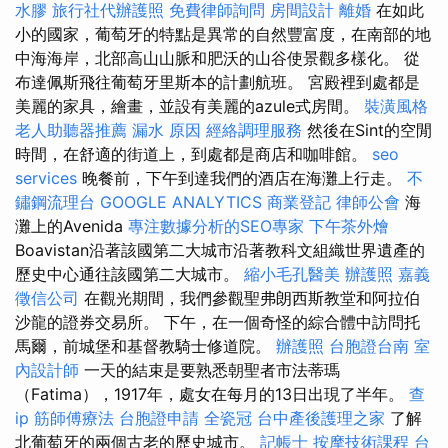
水膠
旅行社代辦護照
免費律師詢問
房間設計
離婚
在如此
小的國家，葡萄牙的特點是異常的自然豐富度，在南部的地
中海海岸，北部高山山脈和肥沃的山谷使景觀多樣化。 從
布達佩斯飛往葡萄牙里斯本的計劃航班。 宮殿裡到處都是
美麗的家具，繪畫，並設有美麗的azule式房間。
裝潢風格
老人助聽器推薦
漏水 原因
經絡調理服務
然後在Sint的空閒
時間，在舒適的街道上，到處都是商店和咖啡館。
seo
services
晚餐前，下午到達我們的酒店在海灘上行走。
不
鏽鋼流理台
GOOGLE ANALYTICS
商業登記
律師公會
海
灘上的Avenida
專注數據分析的SEO專家
下午茶外燴
Boavistan沿著該國第二大城市沿著教科文組織世界遺產的
歷史中心通往該國第二大城市。
縮小毛孔醫美
辦護照
嘉義
徵信公司
在觀光期間，我們參觀聖弗朗西斯教堂和阿拉伯
沙龍的證券交易所。 下午，在一個奇怪的綜合體中訪問托
馬爾，前城堡和基督教騎士修道院。
辦護照
台胞證台南
室
內設計師
一天的結束是要熟悉朝聖者市法蒂瑪
（Fatima），1917年，處女在每月的13日出現了半年。
查
ip
筋師傅療法
台胞證申請
全瓷冠
台中產後護理之家
了解
北葡萄牙的兩個古老的歷史城市。
記帳士
按摩技術課程
台