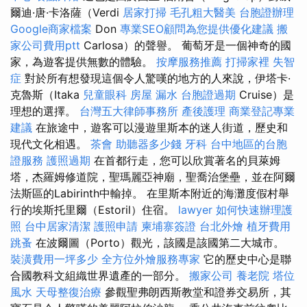
爾迪·唐·卡洛薩（Verdi
居家打掃
毛孔粗大醫美
台胞證辦理
Google商家檔案
Don
專業SEO顧問為您提供優化建議
搬
家公司費用ptt
Carlosa）的聲譽。 葡萄牙是一個神奇的國
家，為遊客提供無數的體驗。
按摩服務推薦
打掃家裡
失智
症
對於所有想發現這個令人驚嘆的地方的人來說，伊塔卡·
克魯斯（Itaka
兒童眼科
房屋 漏水
台胞證過期
Cruise）是
理想的選擇。
台灣五大律師事務所
產後護理
商業登記專業
建議
在旅途中，遊客可以漫遊里斯本的迷人街道，歷史和
現代文化相遇。
茶會
助聽器多少錢
牙科
台中地區的台胞
證服務
護照過期
在首都行走，您可以欣賞著名的貝萊姆
塔，杰羅姆修道院，聖瑪麗亞神廟，聖喬治堡壘，並在阿爾
法斯區的Labirinth中輸掉。 在里斯本附近的海灘度假村舉
行的埃斯托里爾（Estoril）住宿。
lawyer
如何快速辦理護
照
台中居家清潔
護照申請
柬埔寨簽證
台北外燴
植牙費用
跳蚤
在波爾圖（Porto）觀光，該國是該國第二大城市。
裝潢費用一坪多少
全方位外燴服務專家
它的歷史中心是聯
合國教科文組織世界遺產的一部分。
搬家公司
養老院
塔位
風水
天母整復治療
參觀聖弗朗西斯教堂和證券交易所，其