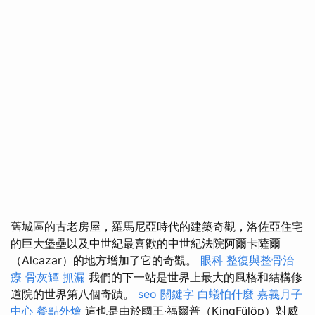
舊城區的古老房屋，羅馬尼亞時代的建築奇觀，洛佐亞住宅
的巨大堡壘以及中世紀最喜歡的中世紀法院阿爾卡薩爾
（Alcazar）的地方增加了它的奇觀。
眼科
整復與整骨治
療
骨灰罈
抓漏
我們的下一站是世界上最大的風格和結構修
道院的世界第八個奇蹟。
seo 關鍵字
白蟻怕什麼
嘉義月子
中心
餐點外燴
這也是由於國王·福爾普（KingFülöp）對威