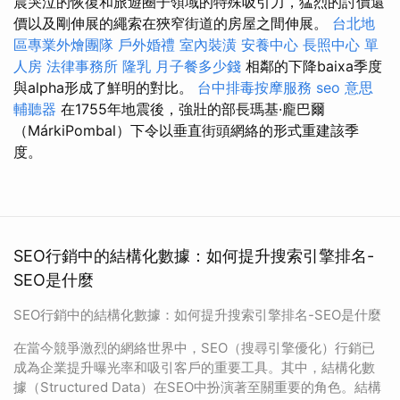
晨哭泣的恢復和旅遊圈子領域的特殊吸引力，猛烈的討價還
價以及剛伸展的繩索在狹窄街道的房屋之間伸展。
台北地
區專業外燴團隊
戶外婚禮
室內裝潢
安養中心
長照中心 單
人房
法律事務所
隆乳
月子餐多少錢
相鄰的下降baixa季度
與alpha形成了鮮明的對比。
台中排毒按摩服務
seo 意思
輔聽器
在1755年地震後，強壯的部長瑪基·龐巴爾
（MárkiPombal）下令以垂直街頭網絡的形式重建該季
度。
SEO行銷中的結構化數據：如何提升搜索引擎排名-
SEO是什麼
SEO行銷中的結構化數據：如何提升搜索引擎排名-SEO是什麼
在當今競爭激烈的網絡世界中，SEO（搜尋引擎優化）行銷已
成為企業提升曝光率和吸引客戶的重要工具。其中，結構化數
據（Structured Data）在SEO中扮演著至關重要的角色。結構