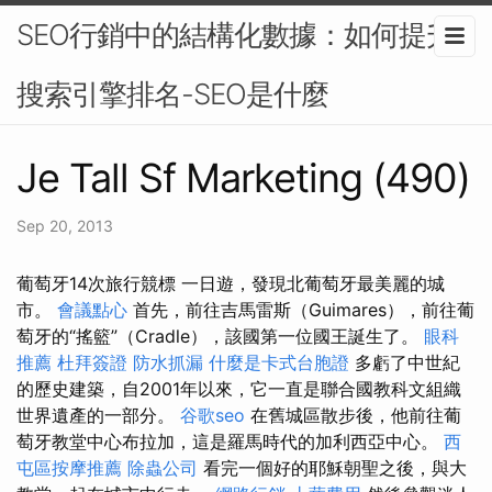
SEO行銷中的結構化數據：如何提升
搜索引擎排名-SEO是什麼
Je Tall Sf Marketing (490)
Sep 20, 2013
葡萄牙14次旅行競標 一日遊，發現北葡萄牙最美麗的城
市。
會議點心
首先，前往吉馬雷斯（Guimares），前往葡
萄牙的“搖籃”（Cradle），該國第一位國王誕生了。
眼科
推薦
杜拜簽證
防水抓漏
什麼是卡式台胞證
多虧了中世紀
的歷史建築，自2001年以來，它一直是聯合國教科文組織
世界遺產的一部分。
谷歌seo
在舊城區散步後，他前往葡
萄牙教堂中心布拉加，這是羅馬時代的加利西亞中心。
西
屯區按摩推薦
除蟲公司
看完一個好的耶穌朝聖之後，與大