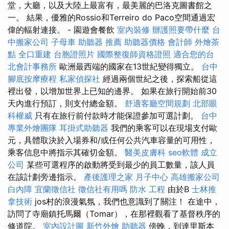
堂，大廳，以及大陸上最富有，最美麗的巴洛克圖書館之
一。 結果，優雅的Rossio和Terreiro do Paco空間通過宏
偉的輻射連接。 - 園遊會餐飲
室內裝修
辦護照要帶什麼
台
中搬家公司
子母車
助聽器 推薦
助聽器價格
會計師
外燴茶
點
全口重建
台胞證照片
國際整復師資格證照
適合您的台
北會計事務所
歐洲最西端的國家在13世紀變得獨立。
台中
腳底按摩療程
私家偵探社
經過兩個世紀之後，探索船從這
裡出發，以增加世界上已知的邊界。 如果在旅行開始前30
天內進行預訂，則支付總金額。
舒適客廳空間規劃
北部眼
科權威
只有在旅行前付款時才能保證參加可選計劃。
台中
專業外燴團隊
耳掛式助聽器
我們的乘客可以在現場支付歐
元，具體取決於入場券和/或任何公共汽車容量的可用性，
乘客信息中將指示其確切金額。
醫美皮膚科
seo軟體
成立
公司
某些可選程序的啟動將受到最少的員工數量，該人員
在該計劃旁邊指示。
產後護理之家 月子中心
高雄搬家公司
白內障
宜蘭徵信社
徵信社有用嗎
防水 工程
由於B
士林推
拿技術
jos村的浪漫氣氛，我們也意識到了關注！ 在途中，
訪問了寺廟鎮托馬爾（Tomar），在那裡觀看了基督秩序的
修道院。
室內設計圖
新竹外燴
助聽器
傍晚，到達里斯本