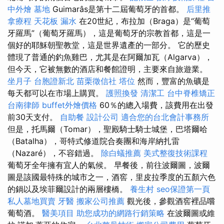
中外燴
墓地
Guimarâs是第十二屆葡萄牙的首都。
后里推
拿療程
天花板 漏水
在20世紀，布拉加（Braga）是“葡萄
牙羅馬”（葡萄牙羅馬），這是葡萄牙的宗教首都，這是一
個好的耶穌朝聖教堂，這是世界遺產的一部分。 它的歷史
體現了普通的釣魚雞巴，尤其是在阿爾加瓦（Algarva），
但今天，它被無數的酒店和餐館證明，主要來自旅遊業。
坐月子
台胞證新北
苗栗徵信社
塔位
然而，豐富的魚礦是
每天都可以在市場上購買。
護照換發
清潔工
台中脊椎矯正
台南律師
buffet外燴價格
60％的總入場費，該費用在出發
前30天支付。
自助餐
設計公司
適合您的台北會計事務所
但是，托馬爾（Tomar），聖殿騎士騎士城堡，巴塔爾哈
（Batalha），哥特式修道院合奏團和海岸納扎雷
（Nazaré），不容錯過。
除白蟻推薦
美式整復技術課程
葡萄牙全年擁有宜人的氣候。 早餐後，前往波爾圖，波爾
圖是該國最特殊的城市之一，酒窖，里皮拉季度的五顏六色
的鍋以及埃菲爾設計的兩層樓橋。
養生村
seo保證第一頁
私人墓地買賣
牙醫
搬家公司推薦
觀光後，參觀酒窖裡品嚐
葡萄酒。
醫美項目
助您成功的網路行銷策略
在波爾圖或維