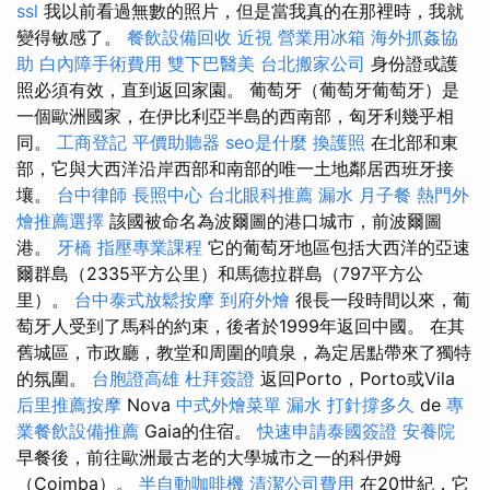
ssl
我以前看過無數的照片，但是當我真的在那裡時，我就
變得敏感了。
餐飲設備回收
近視
營業用冰箱
海外抓姦協
助
白內障手術費用
雙下巴醫美
台北搬家公司
身份證或護
照必須有效，直到返回家園。 葡萄牙（葡萄牙葡萄牙）是
一個歐洲國家，在伊比利亞半島的西南部，匈牙利幾乎相
同。
工商登記
平價助聽器
seo是什麼
換護照
在北部和東
部，它與大西洋沿岸西部和南部的唯一土地鄰居西班牙接
壤。
台中律師
長照中心
台北眼科推薦
漏水
月子餐
熱門外
燴推薦選擇
該國被命名為波爾圖的港口城市，前波爾圖
港。
牙橋
指壓專業課程
它的葡萄牙地區包括大西洋的亞速
爾群島（2335平方公里）和馬德拉群島（797平方公
里）。
台中泰式放鬆按摩
到府外燴
很長一段時間以來，葡
萄牙人受到了馬科的約束，後者於1999年返回中國。 在其
舊城區，市政廳，教堂和周圍的噴泉，為定居點帶來了獨特
的氛圍。
台胞證高雄
杜拜簽證
返回Porto，Porto或Vila
后里推薦按摩
Nova
中式外燴菜單
漏水 打針撐多久
de
專
業餐飲設備推薦
Gaia的住宿。
快速申請泰國簽證
安養院
早餐後，前往歐洲最古老的大學城市之一的科伊姆
（Coimba）。
半自動咖啡機
清潔公司費用
在20世紀，它