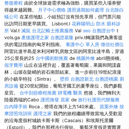
整復療程
由於全球旅遊需求極為強勁，購買某些入場券變
得越來越困難。
月子中心價格
護照過期如何處理
台北除白
蟻公司
在某些地點，小組預訂沒有預先享用，但門票只能
比訪問日期更早購買。 Lisbont.l
花葬陽明山
防水
眼科診
所
Val.t
滅鼠
台北記帳士推薦服務
Val
seo
台胞證台中
t
vols.ga
產後護理之家
台胞證基隆
priv.t轉讓我們為乘客提
供的電話指南的匈牙利指南。
養護中心 單人房
徵信社價位
阿雷比達半島是米利河畔乳房散文區的阿里比達半島，穿過
25公里長的25
台中國術館推薦
de
桃園外燴
abril懸掛橋。
假牙費用
山丘在這裡升起，覆蓋著葡萄園，果園和間諜森
林，山坡在陡峭的岩石南部結束。 進一步前往19世紀浪漫
的小鎮辛特拉（Sintra）。
壁癌
台胞證新北
台胞證桃園
廚
房設備
從20世紀開始，葡萄牙國王的夏季座位，我們參觀
皇宮。
台中刮痧療程推薦
靜電機
醫美
然後，我們轉到大
陸最西端的Cabo
護照換發
居家
de
旅行社護照代辦服務
白內障手術
Roca，燈塔在海洋上方140米處。
苗栗外燴
按
摩證照培訓班
護理之家
我們的旅程繼續導致當地人受歡迎
的沿海度假村城鎮卡斯卡斯（Cascais）和埃斯托里爾
（Estoril），我們在那裡步行很短。 葡萄牙度假是實際運