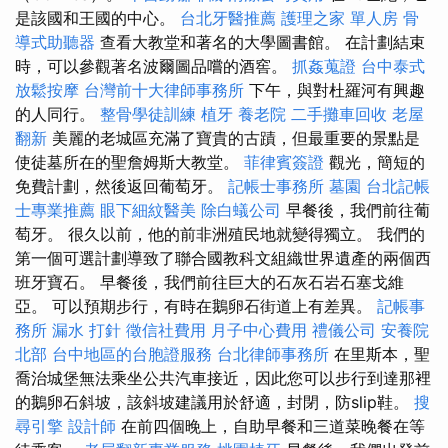
是該國和王國的中心。
台北牙醫推薦
護理之家 單人房
骨
導式助聽器
查看大教堂和著名的大學圖書館。 在計劃結束
時，可以參觀著名波爾圖品嚐的酒窖。
抓姦蒐證
台中泰式
放鬆按摩
台灣前十大律師事務所
下午，與對杜羅河有興趣
的人同行。
整骨學徒訓練
植牙
養老院
二手攤車回收
老屋
翻新
美麗的老城區充滿了寶貴的古蹟，但最重要的景點是
使徒墓所在的聖詹姆斯大教堂。
菲律賓簽證
觀光，簡短的
免費計劃，然後返回葡萄牙。
記帳士事務所
墓園
台北記帳
士專業推薦
眼下細紋醫美
除白蟻公司
早餐後，我們前往葡
萄牙。 很久以前，他的前非洲殖民地就變得獨立。 我們的
第一個可選計劃導致了聯合國教科文組織世界遺產的兩個西
班牙寶石。 早餐後，我們前往巨大的石灰石岩石塞戈維
亞。 可以預期步行，有時在鵝卵石街道上有差異。
記帳事
務所
漏水 打針
徵信社費用
月子中心費用
禮儀公司
安養院
北部
台中地區的台胞證服務
台北律師事務所
在里斯本，聖
喬治城堡無法乘坐公共汽車接近，因此您可以步行到達那裡
的鵝卵石斜坡，該斜坡建議用於舒適，封閉，防slip鞋。
搜
尋引擎
設計師
在前四個晚上，自助早餐和三道菜晚餐在等