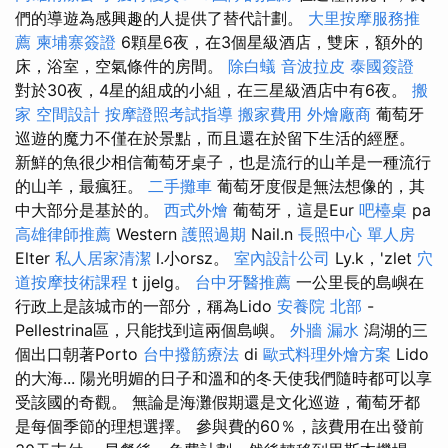
們的導遊為感興趣的人提供了替代計劃。
大里按摩服務推
薦
柬埔寨簽證
6顆星6夜，在3個星級酒店，雙床，額外的
床，浴室，空氣條件的房間。
除白蟻
音波拉皮
泰國簽證
對於30夜，4星的組成的小組，在三星級酒店中有6夜。
搬
家
空間設計
按摩證照考試指導
搬家費用
外燴廠商
葡萄牙
巡遊的魔力不僅在於景點，而且還在於留下生活的經歷。
新鮮的魚很少相信葡萄牙桌子，也是流行的山羊是一種流行
的山羊，最瘋狂。
二手攤車
葡萄牙度假是無法想像的，其
中大部分是基於的。
西式外燴
葡萄牙，這是Eur
吧檯桌
pa
高雄律師推薦
Western
護照過期
Nail.n
長照中心 單人房
Elter
私人居家清潔
l.小orsz。
室內設計公司
Ly.k，'zlet
穴
道按摩技術課程
t jjelg。
台中牙醫推薦
一公里長的島嶼在
行政上是該城市的一部分，稱為Lido
安養院 北部
-
Pellestrina區，只能找到這兩個島嶼。
外牆 漏水
潟湖的三
個出口朝著Porto
台中撥筋療法
di
歐式料理外燴方案
Lido
的大海... 陽光明媚的日子和溫和的冬天使我們隨時都可以享
受該國的奇觀。 無論是海灘假期還是文化巡遊，葡萄牙都
是每個季節的理想選擇。 參與費的60％，該費用在出發前