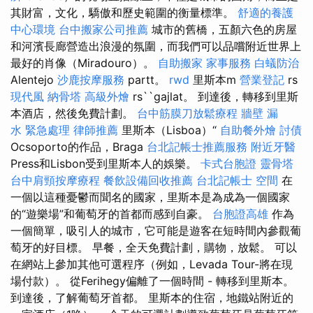
其財富，文化，驕傲和歷史範圍的衡量標準。
舒適的養護
中心環境
台中搬家公司推薦
城市的舊橋，五顏六色的房屋
和河濱長廊營造出浪漫的氛圍，而我們可以品嚐附近世界上
最好的肖像（Miradouro）。
自助搬家
家事服務
白蟻防治
Alentejo
沙鹿按摩服務
partt。
rwd
里斯本m
營業登記
rs
現代風
納骨塔
高級外燴
rs``gajlat。 到達後，轉移到里斯
本酒店，然後免費計劃。
台中筋膜刀放鬆療程
牆壁 漏
水 緊急處理
律師推薦
里斯本（Lisboa）“
自助餐外燴
討債
Ocsoporto的作品，Braga
台北記帳士推薦服務
附近牙醫
Press和Lisbon受到里斯本人的娛樂。
卡式台胞證
靈骨塔
台中肩頸按摩療程
餐飲設備回收推薦
台北記帳士
空間
在
一個以這種憂鬱而聞名的國家，里斯本是為成為一個國家
的“遊樂場”和葡萄牙的首都而感到自豪。
台胞證高雄
作為
一個簡單，吸引人的城市，它可能是遊客在短時間內參觀葡
萄牙的好目標。 早餐，全天免費計劃，購物，放鬆。 可以
在網站上參加其他可選程序（例如，Levada Tour-將在現
場付款）。 從Ferihegy偏離了一個時間 - 轉移到里斯本。
到達後，了解葡萄牙首都。 里斯本的住宿，地鐵站附近的