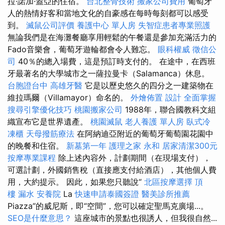
拉·諾加·蓋亞的住宿。
台北整骨技術
搬家公司費用
葡萄牙
人的熱情好客和當地文化的自豪感在每時每刻都可以感受
到。
滅鼠公司評價
養護中心 單人房
失智症患者專業照護
無論我們是在海灘餐廳享用輕鬆的午餐還是參加充滿活力的
Fado音樂會，葡萄牙遊輪都會令人難忘。
眼科權威
徵信公
司
40％的總入場費，這是預訂時支付的。 在途中，在西班
牙最著名的大學城市之一薩拉曼卡（Salamanca）休息。
台胞證台中
高雄牙醫
它是以歷史悠久的四分之一建築物在
維拉瑪爾（Villamayor）命名的。
外燴佈置
設計
全面掌握
搜尋引擎優化技巧
桃園搬家公司
1988年，聯合國教科文組
織宣布它是世界遺產。
桃園滅鼠
老人養護 單人房
臥式冷
凍櫃
天母撥筋療法
在阿納迪亞附近的葡萄牙葡萄園花園中
的晚餐和住宿。
新墓第一年
護理之家 永和
居家清潔300元
按摩專業課程
除上述內容外，計劃期間（在現場支付），
可選計劃，外國銷售稅（直接應支付給酒店），其他個人費
用，大約提示。 因此，如果您只聽說“
北區按摩選擇
頂
樓 漏水
安養院
La
快速申請泰國簽證
醫美診所推薦
Piazza”的威尼斯，即“空間”，您可以確定聖馬克廣場...。
SEO是什麼意思？
這座城市的景點也很誘人，但我很自然...