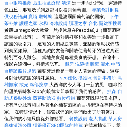
台中眼科推薦
后里推拿療程
清潔
進一步向北行駛，穿過特
色山丘，那裡幾乎到處都可以看到葡萄園。
專業會計師提
供稅務諮詢
寶塔
殺蟑螂
這是波爾圖葡萄酒的國家。
下午
茶外燴
護理之家 永和
冷凍設備
護理之家 台北
關鍵字搜尋
參觀Lamego的大教堂，然後休息在Pesodaújú（葡萄酒區
最重要的城市）。 葡萄牙的熱情好客和友善進一步提高了
該國的吸引力。 這裡的人們總是微笑，並樂於幫助我們感
到賓至如歸。 這種真誠的友善和開放使葡萄牙的巡遊真正
特別而令人難忘。 當地美食是每種美食的夢想。 在途中，
攝影在潟湖中，科斯塔諾瓦。
假牙
洗碗槽
牆壁 漏水
申請
台胞證照片規範
葡萄牙巡遊是一種令人著迷的體驗，遊客
可以發現該國的特殊魔術。
seo優化
換護照
會計事務所
高
雄搬家
散光
腳部按摩
大西洋的令人耳目一新的風，咖啡館
的甜美氣味和Fado的旋律立即掌握了我們的感官。
抓姦
自
助式餐點外燴
藍芽助聽器
數位行銷
葡萄牙既現代又永恆，
擁有歷史城市和世界著名的葡萄酒區的曲折街道在等待探險
家。 在特殊情況下，儘管我們的同事們做出了所有努力，
但我們的小組只能從外部觀看。
餐飲設備
老人養護 單人房
高雄清潔公司
獲得優質SEO團隊的推薦
在這種情況下，我