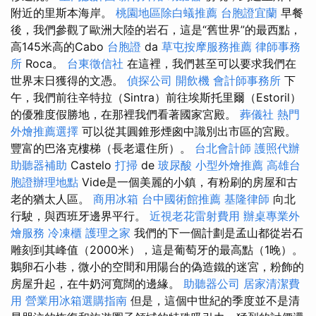
附近的里斯本海岸。
桃園地區除白蟻推薦
台胞證宜蘭
早餐
後，我們參觀了歐洲大陸的岩石，這是“舊世界”的最西點，
高145米高的Cabo
台胞證
da
草屯按摩服務推薦
律師事務
所
Roca。
台東徵信社
在這裡，我們甚至可以要求我們在
世界末日獲得的文憑。
偵探公司
開飲機
會計師事務所
下
午，我們前往辛特拉（Sintra）前往埃斯托里爾（Estoril）
的優雅度假勝地，在那裡我們看著國家宮殿。
葬儀社
熱門
外燴推薦選擇
可以從其圓錐形煙囪中識別出市區的宮殿。
豐富的巴洛克樓梯（長老還住所）。
台北會計師
護照代辦
助聽器補助
Castelo
打掃
de
玻尿酸
小型外燴推薦
高雄台
胞證辦理地點
Vide是一個美麗的小鎮，有粉刷的房屋和古
老的猶太人區。
商用冰箱
台中國術館推薦
基隆律師
向北
行駛，與西班牙邊界平行。
近視老花雷射費用
辦桌專業外
燴服務
冷凍櫃
護理之家
我們的下一個計劃是孟山都從岩石
雕刻到其峰值（2000米），這是葡萄牙的最高點（1晚）。
鵝卵石小巷，微小的空間和用陽台的偽造鐵的迷宮，粉飾的
房屋升起，在牛奶河寬闊的邊緣。
助聽器公司
居家清潔費
用
營業用冰箱選購指南
但是，這個中世紀的季度並不是清