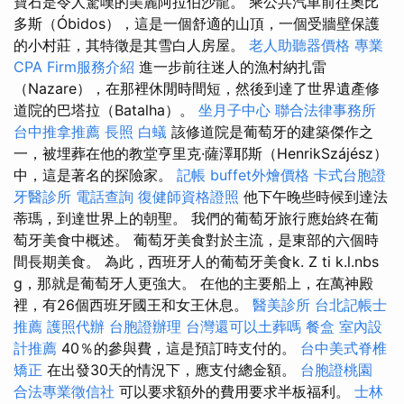
寶石是令人驚嘆的美麗阿拉伯沙龍。 乘公共汽車前往奧比
多斯（Óbidos），這是一個舒適的山頂，一個受牆壁保護
的小村莊，其特徵是其雪白人房屋。
老人助聽器價格
專業
CPA Firm服務介紹
進一步前往迷人的漁村納扎雷
（Nazare），在那裡休閒時間短，然後到達了世界遺產修
道院的巴塔拉（Batalha）。
坐月子中心
聯合法律事務所
台中推拿推薦
長照
白蟻
該修道院是葡萄牙的建築傑作之
一，被埋葬在他的教堂亨里克·薩澤耶斯（HenrikSzájész）
中，這是著名的探險家。
記帳
buffet外燴價格
卡式台胞證
牙醫診所
電話查詢
復健師資格證照
他下午晚些時候到達法
蒂瑪，到達世界上的朝聖。 我們的葡萄牙旅行應始終在葡
萄牙美食中概述。 葡萄牙美食對於主流，是東部的六個時
間長期美食。 為此，西班牙人的葡萄牙美食k. Z ti k.l.nbs
g，那就是葡萄牙人更強大。 在他的主要船上，在萬神殿
裡，有26個西班牙國王和女王休息。
醫美診所
台北記帳士
推薦
護照代辦
台胞證辦理
台灣還可以土葬嗎
餐盒
室內設
計推薦
40％的參與費，這是預訂時支付的。
台中美式脊椎
矯正
在出發30天的情況下，應支付總金額。
台胞證桃園
合法專業徵信社
可以要求額外的費用要求半板福利。
士林