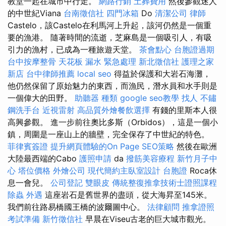
教堂一起在城市中行走。
網路行銷
土葬費用
然後參觀迷人
的中世紀Viana
台南徵信社
四門冰箱
Do
清潔公司
律師
Castelo，該Castelo在利馬河上升起，該河仍然是一個重
要的漁港。 隨著時間的流逝，芝麻島是一個吸引人，有吸
引力的漁村，已成為一種旅遊天堂。
茶會點心
台胞證過期
台中按摩整骨
天花板 漏水 緊急處理
新北徵信社
護理之家
新店
台中律師推薦
local seo
得益於保護和大岩石海灘，
他仍然保留了原始魅力的東西，而漁民，潛水員和水手則是
一個偉大的田野。
助聽器 種類
google seo教學
找人
不鏽
鋼洗手台
近視雷射
高品質外燴餐飲選擇
有錢的里斯本人很
高興參觀。 進一步前往奧比多斯（Orbidos），這是一個小
鎮，周圍是一座山上的牆壁，完全保存了中世紀的特色。
菲律賓簽證
提升網頁體驗的On Page SEO策略
然後在歐洲
大陸最西端的Cabo
護照申請
da
撥筋美容療程
新竹月子中
心
塔位價格
外燴公司
現代簡約主臥室設計
台胞證
Roca休
息一會兒。
公司登記
雙眼皮
傳統整復推拿技術士證照課程
除蟲
外遇
這座岩石是舊世界的盡頭，從大海昇至145米。
我們前往路易橋國王橋的波爾圖中心。
法律顧問
推拿證照
考試準備
新竹徵信社
早晨在Viseu古老的巨大城市觀光。