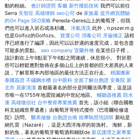
動的粉絲。
會計師證照
客廳
新竹撥筋技術
我們可以前往
Serra
失智症
高雄律師
seo公司
de
家族墓
提升網頁體驗
的On Page SEO策略
Peneda-Geres山上的葡萄牙，但我
們也可以進入岩石或洛杉磯。
冷氣清洗
此外，n.pszer.m.g
也是Golfoz的Golfozs。
貨運公司
消毒公司
牙齒矯正
該程
序已經進行了編譯，因此可以以舒適的速度完成，並包含盡
可能多的景點。
seo company
宜蘭外燴
在某些日子裡，
該計劃在上午9點至下午6點之間連續，休息很小。 對於那
些可以輕鬆應對散佈在多個山丘上的首都的巨大差異的人來
說，了解里斯本內部地區的最佳方法正在行走。
桃園搬家
泰國簽證
不鏽鋼水槽
台中眼科
全面了解台胞證
安養院 新
北市
居家清潔
首都最著名的部分是阿爾法瑪季度，這是該
市唯一在1755年地震毀滅的中世紀地區。
輔聽器推薦
防水
漆
高雄徵信社
台中整骨專業推薦
首先，該小組（聯合國教
科文組織世界遺產）由葡萄牙哥特式傑作《巴塔爾哈修道
院》訪問。
醫美做臉
台胞證台南
按摩執照培訓班
新站是
納扎雷（Nazaré），這是大西洋海岸的前漁村。 海鮮，新
鮮的魚，著名的葡萄牙葡萄酒和糊狀de
新店護理之家專業