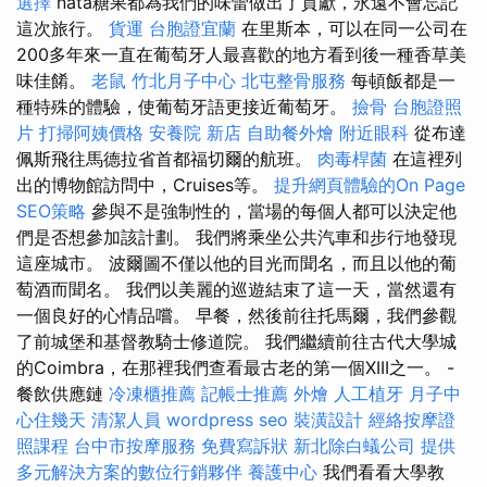
選擇
nata糖果都為我們的味蕾做出了貢獻，永遠不會忘記
這次旅行。
貨運
台胞證宜蘭
在里斯本，可以在同一公司在
200多年來一直在葡萄牙人最喜歡的地方看到後一種香草美
味佳餚。
老鼠
竹北月子中心
北屯整骨服務
每頓飯都是一
種特殊的體驗，使葡萄牙語更接近葡萄牙。
撿骨
台胞證照
片
打掃阿姨價格
安養院 新店
自助餐外燴
附近眼科
從布達
佩斯飛往馬德拉省首都福切爾的航班。
肉毒桿菌
在這裡列
出的博物館訪問中，Cruises等。
提升網頁體驗的On Page
SEO策略
參與不是強制性的，當場的每個人都可以決定他
們是否想參加該計劃。 我們將乘坐公共汽車和步行地發現
這座城市。 波爾圖不僅以他的目光而聞名，而且以他的葡
萄酒而聞名。 我們以美麗的巡遊結束了這一天，當然還有
一個良好的心情品嚐。 早餐，然後前往托馬爾，我們參觀
了前城堡和基督教騎士修道院。 我們繼續前往古代大學城
的Coimbra，在那裡我們查看最古老的第一個XIII之一。 -
餐飲供應鏈
冷凍櫃推薦
記帳士推薦
外燴
人工植牙
月子中
心住幾天
清潔人員
wordpress seo
裝潢設計
經絡按摩證
照課程
台中市按摩服務
免費寫訴狀
新北除白蟻公司
提供
多元解決方案的數位行銷夥伴
養護中心
我們看看大學教