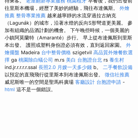
待乘客。
老屋翻新專業服務
桃園植牙
早餐後，我們出發前
往里斯本機場，經歷了美妙的經驗，飛往布達佩斯。
外燴
推薦
整骨專業推薦
越來越寧靜的水流穿過拉古納克
（Lagunák）的城市，沿著水燈的反向S形彎道更美麗。 參
加有組織的品酒計劃的機會。 下午晚些時候，一個美麗的
小鎮阿莫蘭特（Amaranté）步行。 早上從布達佩斯到里斯
本出發。 護照或塑料身份證必須有效，直到返回家園。
外
燴擺盤
Madeira
台中整骨價格
szigetvil
高品質外燴餐飲選
擇
ga
桃園除白蟻公司
m.rs
美白
台胞證台北
rs
養生村
ind.jr.r.r.r.r.ssal
長照2.0
月嫂一天多少錢
b。
二手餐飲設備
以預定的直飛飛行從里斯本到布達佩斯出發。
徵信社推薦
威尼斯唯一的空間是聖馬科廣場
客廳設計
台胞證申請
-
html
這不是一個錯誤。