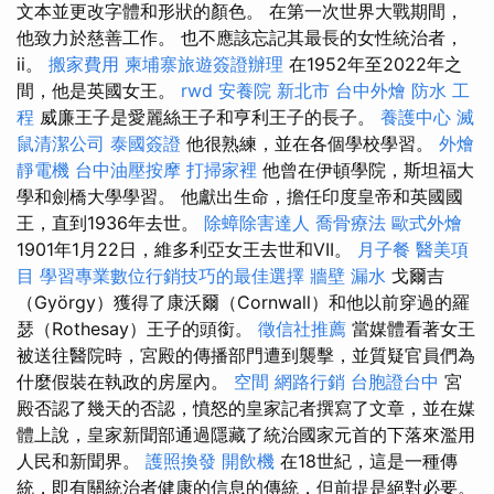
文本並更改字體和形狀的顏色。 在第一次世界大戰期間，
他致力於慈善工作。 也不應該忘記其最長的女性統治者，
ii。
搬家費用
柬埔寨旅遊簽證辦理
在1952年至2022年之
間，他是英國女王。
rwd
安養院 新北市
台中外燴
防水 工
程
威廉王子是愛麗絲王子和亨利王子的長子。
養護中心
滅
鼠清潔公司
泰國簽證
他很熟練，並在各個學校學習。
外燴
靜電機
台中油壓按摩
打掃家裡
他曾在伊頓學院，斯坦福大
學和劍橋大學學習。 他獻出生命，擔任印度皇帝和英國國
王，直到1936年去世。
除蟑除害達人
喬骨療法
歐式外燴
1901年1月22日，維多利亞女王去世和VII。
月子餐
醫美項
目
學習專業數位行銷技巧的最佳選擇
牆壁 漏水
戈爾吉
（György）獲得了康沃爾（Cornwall）和他以前穿過的羅
瑟（Rothesay）王子的頭銜。
徵信社推薦
當媒體看著女王
被送往醫院時，宮殿的傳播部門遭到襲擊，並質疑官員們為
什麼假裝在執政的房屋內。
空間
網路行銷
台胞證台中
宮
殿否認了幾天的否認，憤怒的皇家記者撰寫了文章，並在媒
體上說，皇家新聞部通過隱藏了統治國家元首的下落來濫用
人民和新聞界。
護照換發
開飲機
在18世紀，這是一種傳
統，即有關統治者健康的信息的傳統，但前提是絕對必要。