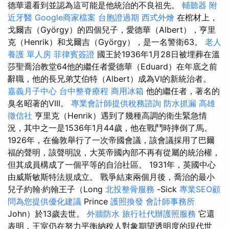
德華還看到並認為這可能是他統治的不良祖先。
輔聽器
附
近牙醫
Google商家檔案
台胞證過期
西式外燴
在棺材上，
戈爾吉（György）的四個兒子，愛德華（Albert），亨里
克（Henrik）和戈爾吉（György），是一名警衛63。
老人
養護 單人房
菲律賓簽證
國王於1936年1月28日被埋葬在溫
莎聖喬治教堂64他的繼任者愛德華（Eduard）在年底之前
辭職，他的長兄弟艾伯特（Albert）成為VI的新統治者。
嘉義月子中心
台中整脊療程
商用冰箱
他的繼任者，著名的
臭名昭著的VIII。
專業會計師提供稅務諮詢
防水抓漏
高雄
徵信社
亨里克（Henrik）遇到了幾種高調的衛生緊急情
況，其中之一是1536年1月44歲，他在戰鬥時摔倒了馬。
1926年，在倫敦舉行了一次帝國會議，該會議採用了巴爾
福的聲明，該聲明說，大英帝國內部不再有從屬的統治權，
但其成員構成了一個平等的自治社區。 1931年，英國中心
由威斯敏斯特法規成立。 戰爭結束兩個月後，喬治的最小
兒子約翰·約翰王子（Long
北投整骨服務
-Sick
專業SEO顧
問為您提供優化建議
Prince
護照換發
會計師事務所
John）於13歲去世。
外牆防水
旅行社代辦護照服務
它還
表明，王室仍在努力平衡納稅人對象期望透明度的現代世