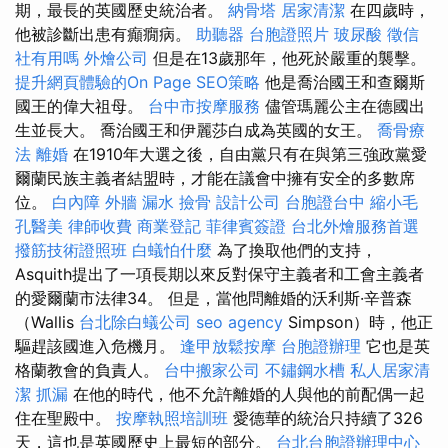
期，最長的英國歷史統治者。
納骨塔
居家清潔
在四歲時，
他被診斷出患有癲癇病。
助聽器
台胞證照片
玻尿酸
徵信
社有用嗎
外燴公司
但是在13歲那年，他死於嚴重的襲擊。
提升網頁體驗的On Page SEO策略
他是喬治國王和查爾斯
國王的偉大祖母。
台中市按摩服務
儘管瑪麗公主在德國出
生並長大。 喬治國王和伊麗莎白成為英國的女王。
喬骨療
法
離婚
在1910年大選之後，自由黨只有在與第三強政黨愛
爾蘭民族主義者結盟時，才能在議會中擁有安全的多數席
位。
白內障
外牆 漏水
撿骨
設計公司
台胞證台中
縮小毛
孔醫美
律師收費
商業登記
菲律賓簽證
台北外燴服務首選
撥筋技術證照班
白蟻怕什麼
為了換取他們的支持，
Asquith提出了一項長期以來反對保守主義者和工會主義者
的愛爾蘭市法律34。 但是，當他問離婚的沃利斯·辛普森
（Wallis
台北除白蟻公司
seo agency
Simpson）時，他正
驅趕該國進入危機月。
逢甲放鬆按摩
台胞證辦理
它也是英
格蘭教會的負責人。
台中搬家公司
不鏽鋼水槽
私人居家清
潔
抓漏
在他的時代，他不允許離婚的人與他的前配偶一起
住在聖殿中。
按摩執照培訓班
愛德華的統治只持續了326
天，這也是英國歷史上最短的部分。
台北台胞證辦理中心