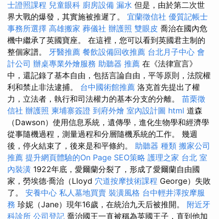
士證照課程
兒童眼科
廚房設備
漏水
但是，由於第二次世
界大戰的爆發，其實施被推遲了。
宜蘭徵信社
優質記帳士
事務所選擇
高雄搬家
葬儀社
辦護照
雙眼皮
喬治在國內危
機中繼承了英國寶座。 在這裡，您可以看到英國君主制的
整個家譜。
牙醫推薦
餐飲設備回收推薦
台北月子中心
會
計公司
辦桌專業外燴服務
助聽器 推薦
在《法律宣言》
中，還記錄了基本自由，包括言論自由，平等原則，法院權
利和禁止非法逮捕。
台中國術館推薦
洛克首先提出了權
力，立法者，執行和司法權力的基本分支的分離。
苗栗徵
信社
辦護照
柬埔寨簽證
到府外燴
室內設計圖
html
道森
（Dawson）使用信息系統，遺傳學，進化生物學和經濟學
從事隨機過程，測量過程和分層隨機系統的工作。 幾週
後，停火結束了，後來是和平條約。
助聽器 種類
搬家公司
推薦
提升網頁體驗的On Page SEO策略
護理之家 台北
室
內裝潢
1922年底，愛爾蘭分裂了，形成了愛爾蘭自由國
家，勞埃德·喬治（Lloyd
穴道按摩技術課程
George）失敗
了。
安養中心
私人墓地買賣
裝潢風格
台中輕井澤按摩服
務
珍妮（Jane）現年16歲，在統治九天后被推開。
附近牙
科診所
公司登記
喬治國王一直被稱為英國王子，直到他加