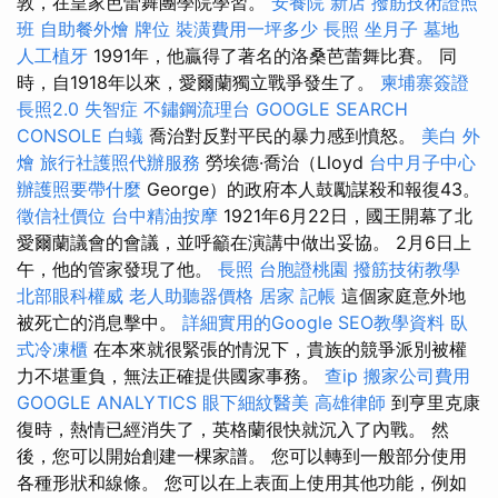
敦，在皇家芭蕾舞團學院學習。
安養院 新店
撥筋技術證照
班
自助餐外燴
牌位
裝潢費用一坪多少
長照
坐月子
墓地
人工植牙
1991年，他贏得了著名的洛桑芭蕾舞比賽。 同
時，自1918年以來，愛爾蘭獨立戰爭發生了。
柬埔寨簽證
長照2.0
失智症
不鏽鋼流理台
GOOGLE SEARCH
CONSOLE
白蟻
喬治對反對平民的暴力感到憤怒。
美白
外
燴
旅行社護照代辦服務
勞埃德·喬治（Lloyd
台中月子中心
辦護照要帶什麼
George）的政府本人鼓勵謀殺和報復43。
徵信社價位
台中精油按摩
1921年6月22日，國王開幕了北
愛爾蘭議會的會議，並呼籲在演講中做出妥協。 2月6日上
午，他的管家發現了他。
長照
台胞證桃園
撥筋技術教學
北部眼科權威
老人助聽器價格
居家
記帳
這個家庭意外地
被死亡的消息擊中。
詳細實用的Google SEO教學資料
臥
式冷凍櫃
在本來就很緊張的情況下，貴族的競爭派別被權
力不堪重負，無法正確提供國家事務。
查ip
搬家公司費用
GOOGLE ANALYTICS
眼下細紋醫美
高雄律師
到亨里克康
復時，熱情已經消失了，英格蘭很快就沉入了內戰。 然
後，您可以開始創建一棵家譜。 您可以轉到一般部分使用
各種形狀和線條。 您可以在上表面上使用其他功能，例如