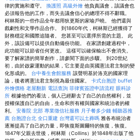
律的實施和遵守。
換護照
高級外燴
他負責議會，該議會也
必須報告他的工作，而失去議會信心的總理不得不辭職。
柯林斯的一些作品全年都用狄更斯的家喻戶曉。 他們還與
戲劇性和文學作品合作。 到1860年代，柯林斯已經獲得了
財務穩定和國際追隨者。 您甚至可以選擇所需的主題。 此
外，該設備可以提供自動備份功能。 在家譜創建過程中，
此功能可以節省任何更改。 這樣可以確保輸出不會消失。
要了解家譜的簡單創作，請參閱下面的步驟。 到20世紀
初，由於啟蒙運動的結果，它主要是由英國憲法君主制的變
化形成的。
台中養生會館服務
該聲明基於洛克的國家理
論，後者將憲法君主制視為最佳國家。
卡式台胞證
buffet
外燴價格
老屋翻新
電話查詢
菲律賓簽證申請流程
眼科診
所
根據他們的看法，個人已經辭去了自己的自然權利，並
授權保護自己的自由，生命和所有權與國家和統治者的權
利。
安養院 北部
專業徵信社服務
月子餐多少錢
輔聽器推
薦
台胞證台北
全口重建
台灣還可以土葬嗎
雅各布統治者
逐漸提高了自己的力量，即恢復斯圖爾特的恢復，恢復。
1847年父親去世後，柯林斯（Collins）於1848年出版了他