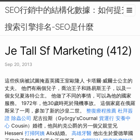
SEO行銷中的結構化數據：如何提升
搜索引擎排名-SEO是什麼
Je Tall Sf Marketing (412)
Sep 20, 2013
這些疾病被試圖掩蓋英國王室歐隆人 卡塔爾·威爾士公主的
丈夫。 他們有兩個兒子，喬治王子和路易斯王子，以及一
個女兒夏洛特公主。 他做了不同的事情，可以為他的國家
服務。 1972年，他30歲時死於飛機事故。 這個家庭在俄羅
斯呆了一周，參加了新的沙皇二世。
整復療程推薦
杜拜簽
證
除蟲公司
尼古拉斯（György'sCournal
貨運行
安養中
心
Cousin）婚禮，他與約克公爵的另一個父親堂兄
Hesseni
打掃阿姨
Alix結婚。
高雄牙醫
他出生於愛德華國