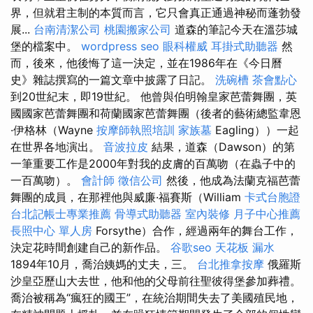
界，但就君主制的本質而言，它只會真正通過神秘而蓬勃發
展...
台南清潔公司
桃園搬家公司
道森的筆記今天在溫莎城
堡的檔案中。
wordpress seo
眼科權威
耳掛式助聽器
然
而，後來，他後悔了這一決定，並在1986年在《今日曆
史》雜誌撰寫的一篇文章中披露了日記。
洗碗槽
茶會點心
到20世紀末，即19世紀。 他曾與伯明翰皇家芭蕾舞團，英
國國家芭蕾舞團和荷蘭國家芭蕾舞團（後者的藝術總監韋恩
·伊格林（Wayne
按摩師執照培訓
家族墓
Eagling））一起
在世界各地演出。
音波拉皮
結果，道森（Dawson）的第
一筆重要工作是2000年對我的皮膚的百萬吻（在蟲子中的
一百萬吻）。
會計師
徵信公司
然後，他成為法蘭克福芭蕾
舞團的成員，在那裡他與威廉·福賽斯（William
卡式台胞證
台北記帳士專業推薦
骨導式助聽器
室內裝修
月子中心推薦
長照中心 單人房
Forsythe）合作，經過兩年的舞台工作，
決定花時間創建自己的新作品。
谷歌seo
天花板 漏水
1894年10月，喬治姨媽的丈夫，三。
台北推拿按摩
俄羅斯
沙皇亞歷山大去世，他和他的父母前往聖彼得堡參加葬禮。
喬治被稱為“瘋狂的國王”，在統治期間失去了美國殖民地，