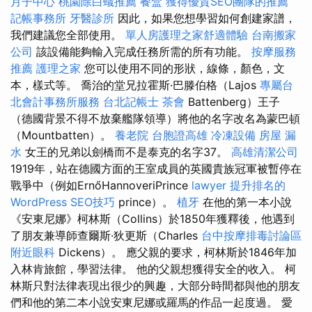
月子中心
桃園除白蟻推薦
餐盒
獲得優質SEO團隊的推薦
記帳事務所
牙醫診所
因此，如果您想學習如何創建家譜，
我們建議您全部使用。
單人房護理之家舒適體驗
台南搬家
公司
該設備能夠輸入完成任務所需的所有功能。
按摩服務
推薦
護理之家
您可以使用不同的形狀，線條，顏色，文
本，樣式等。 喬治的堂兄拉霍斯·巴滕伯格（Lajos
專屬台
北會計事務所服務
台北記帳士
茶會
Battenberg）王子
（德國背景不得不放棄艦隊領導）將他的名字改名為蒙巴頓
（Mountbatten）。
養老院
台胞證高雄
冷凍設備
房屋 漏
水
女王的兄弟以劍橋而不是泰克的名字37。
高雄清潔公司
1919年，站在德國方面的王室成員的英國貴族冠軍被暫停在
戰爭中（例如ErnőHannoveriPrince
lawyer
提升排名的
WordPress SEO技巧
prince）。
植牙
在他的第一本小說
《安東尼娜》柯林斯（Collins）於1850年獲釋後，他遇到
了朋友兼導師查爾斯·狄更斯（Charles
台中按摩排毒討論區
附近眼科
Dickens）。 應父親的要求，柯林斯於1846年加
入林肯旅館，學習法律。 他的父親想獲得安全的收入。 柯
林斯只對法律表現出很少的興趣，大部分時間都與他的朋友
們和他的第二本小說安東尼娜或羅馬的作品一起度過。 愛