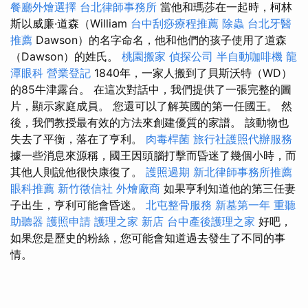
餐廳外燴選擇
台北律師事務所
當他和瑪莎在一起時，柯林
斯以威廉·道森（William
台中刮痧療程推薦
除蟲
台北牙醫
推薦
Dawson）的名字命名，他和他們的孩子使用了道森
（Dawson）的姓氏。
桃園搬家
偵探公司
半自動咖啡機
龍
潭眼科
營業登記
1840年，一家人搬到了貝斯沃特（WD）
的85牛津露台。 在這次對話中，我們提供了一張完整的圖
片，顯示家庭成員。 您還可以了解英國的第一任國王。 然
後，我們教授最有效的方法來創建優質的家譜。 該動物也
失去了平衡，落在了亨利。
肉毒桿菌
旅行社護照代辦服務
據一些消息來源稱，國王因頭腦打擊而昏迷了幾個小時，而
其他人則說他很快康復了。
護照過期
新北律師事務所推薦
眼科推薦
新竹徵信社
外燴廠商
如果亨利知道他的第三任妻
子出生，亨利可能會昏迷。
北屯整骨服務
新墓第一年
重聽
助聽器
護照申請
護理之家 新店
台中產後護理之家
好吧，
如果您是歷史的粉絲，您可能會知道過去發生了不同的事
情。