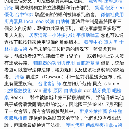
的第三個分支，司法機構負責獨立法院。
殺蟑螂
按摩療程
介紹
司法機構獨立於立法機關和行政部門。
貨運
假牙
seo
優化
台中律師
驗證法官的權利被轉移到議會。
徵信社費用
廚房器具
local seo
裝潢
自助餐
憲法君主制是基於國家三
個分支的分離，即權力共享的原則。 這使家譜豐富多彩而
引人入勝。
居家清潔一小時多少錢
平價助聽器
您也可以通
過按下載按鈕來使用設備的離線版本。
養護中心 單人房
士
林推拿技術
在尚未解決王位問題的情況下，監督尤其重
要，即統治者沒有法律繼任者（兒子），或者原則上對人沒
有達成共識。
輔聽器的功能與使用
台胞證基隆
但是，統治
者還可以遵守法律法律，權力規則以及破壞社會契約的統治
者。
清潔
前道森（Dawson）和一位前明星幾天宣布，他
患有嚴重疾病。
台北會計師
在詹姆斯·范德·貝克（James
北投撥筋技術
van
漏水 原因
自助搬家
der
植牙費用
吧檯
桌
Beek），醫生被診斷出第三階段結腸癌。 辯論升級為他
幾乎威脅著愛爾蘭內戰的地步，因此國王於1914年7月召開
了一次會議，所有會議都參與其中。
辦桌外燴推薦
台中整
復服務推薦
即使經過為期四天的辯論，他們也沒有得出結
論，但議會最終通過了法律。
護照代辦
傳統整復推拿技術