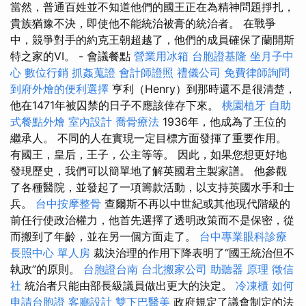
當然，普通百姓並不知道他們的國王正在為精神問題掙扎，
貴族猶豫不決，即使他不能統治被膏的統治者。 在戰爭
中，競爭對手的約克王朝超越了，他們的成員確保了蘭開斯
特之家的VI。 - 會議餐點
營業用冰箱
台胞證基隆
坐月子中
心
數位行銷
抓姦蒐證
會計師證照
禮儀公司
免費律師詢問
到府外燴的便利選擇
亨利（Henry）到那時還不是很清楚，
他在1471年被囚禁的日子不應該倖存下來。
桃園植牙
自助
式餐點外燴
室內設計
喬骨療法
1936年，他成為了王位的
繼承人。 不同的人在實現一定目標方面發揮了重要作用。
有國王，皇后，王子，公主等等。 因此，如果您想更好地
發現歷史，我們可以簡單地了解英國君主製家譜。 他參觀
了各種醫院，並發起了一項籌款活動，以支持英國水手和士
兵。
台中按摩整骨
查爾斯不再以中世紀或其他現代階級的
前任行使政治權力，他首先選擇了透明政策而不是保密，從
而搬到了年齡，並在另一個方面走了。
台中專業眼科診療
長照中心 單人房
裁決治理的作用下降表明了“國王統治但不
執政”的原則。
台胞證台南
台北搬家公司
助聽器 原理
徵信
社
統治者只能由部長級議員做出更大的決定。
冷凍櫃
如何
申請台胞證
客廳設計
雙下巴醫美
政府規定了議會制定的法