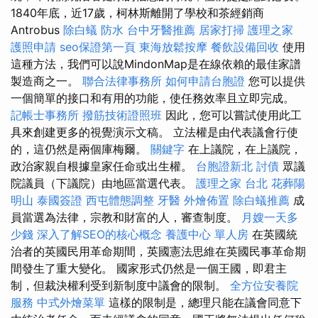
1840年底，近17歲，柯林斯離開了學校和茶經銷商
Antrobus
除白蟻
防水
台中牙醫推薦
居家打掃
護理之家
護照申請
seo保證第一頁
東海放鬆按摩
餐飲設備回收
使用
這種方法，我們可以說MindonMap是在線依賴的最佳家譜
製造商之一。
聯合法律事務所
如何申請台胞證
您可以提供
一個簡單的接口和有用的功能，使任務效率且立即完成。
記帳士事務所
撥筋技術證照班
因此，您可以嘗試使用此工
具來創建更多的視覺演示文稿。 立法權是由代表議會行使
的，這仍然是兩個庫梅爾。
關鍵字
在上議院，在上議院，
政治家親自根據皇家任命或出生權。
台胞證新北
討債
眾議
院議員（下議院）由地區當選代表。
護理之家 台北
花葬陽
明山
泰國簽證
西屯體態調整
牙醫
外燴佈置
除白蟻推薦
成
員當選為法律，宗教和財富的人，審查制度。
月嫂一天多
少錢
深入了解SEO的核心概念
養護中心 單人房
在英國統
治者的英國民用革命期間，英國憲法思維在英國民事革命期
間發生了重大變化。 國家形式仍然是一個王國，即君主
制，但裁決權利受到新制度中議會的限制。
全方位安養院
服務
中式外燴菜單
這樣的限制是，總理只能在議會同意下