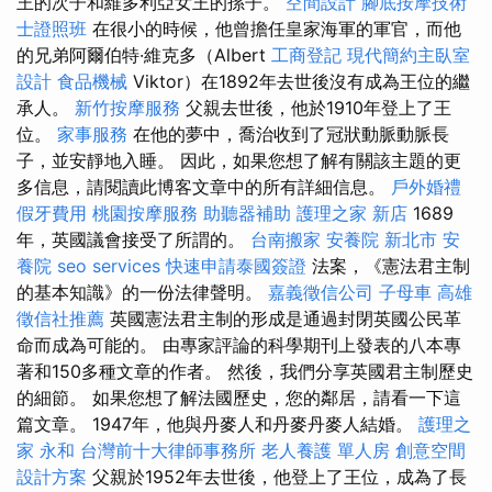
王的次子和維多利亞女王的孫子。
空間設計
腳底按摩技術
士證照班
在很小的時候，他曾擔任皇家海軍的軍官，而他
的兄弟阿爾伯特·維克多（Albert
工商登記
現代簡約主臥室
設計
食品機械
Viktor）在1892年去世後沒有成為王位的繼
承人。
新竹按摩服務
父親去世後，他於1910年登上了王
位。
家事服務
在他的夢中，喬治收到了冠狀動脈動脈長
子，並安靜地入睡。 因此，如果您想了解有關該主題的更
多信息，請閱讀此博客文章中的所有詳細信息。
戶外婚禮
假牙費用
桃園按摩服務
助聽器補助
護理之家 新店
1689
年，英國議會接受了所謂的。
台南搬家
安養院 新北市
安
養院
seo services
快速申請泰國簽證
法案，《憲法君主制
的基本知識》的一份法律聲明。
嘉義徵信公司
子母車
高雄
徵信社推薦
英國憲法君主制的形成是通過封閉英國公民革
命而成為可能的。 由專家評論的科學期刊上發表的八本專
著和150多種文章的作者。 然後，我們分享英國君主制歷史
的細節。 如果您想了解法國歷史，您的鄰居，請看一下這
篇文章。 1947年，他與丹麥人和丹麥丹麥人結婚。
護理之
家 永和
台灣前十大律師事務所
老人養護 單人房
創意空間
設計方案
父親於1952年去世後，他登上了王位，成為了長