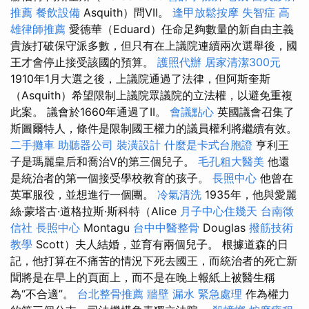
推薦
餐飲設備
Asquith）問VII。
逢甲放鬆按摩
失智症
高
雄律師推薦
愛德華（Eduard）任命足夠數量的新自由主義
貴族打破保守派多數，但只有在上議院連續兩次選舉後，國
王才會停止接受該國的預算。
護照代辦
居家清潔300元
1910年1月大選之後，上議院通過了法律，但阿斯奎斯
（Asquith）希望限制上議院眾議院的立法權，以避免重複
此案。 議會於1660年通過了II。
會議點心
英國議會召集了
斯圖爾特人，條件是限制國王權力的議員權利將繼續有效。
二手攤車
助聽器公司
裝潢設計
什麼是卡式台胞證
亨利王
子是瑪麗皇后和喬治V的第三個兒子。
毛孔粗大醫美
他還
是統治者的第一個接受學校教育的孩子。
長照中心
他曾在
英軍服役，並想進行一個團。
冷氣清洗
1935年，他與愛麗
絲·蒙塔古·道格拉斯·斯科特（Alice
月子中心住幾天
台南徵
信社
長照中心
Montagu
台中中醫整骨
Douglas
撥筋技術
教學
Scott）夫人結婚，並育有兩個兒子。 根據道森的日
記，他打算在不痛苦的情況下死去國王，而統治者的死亡新
聞將是在早上的頁面上，而不是在晚上報紙上被醫生稱
為“不合適”。
台北整骨推薦
牆壁 漏水 緊急處理
作為權力