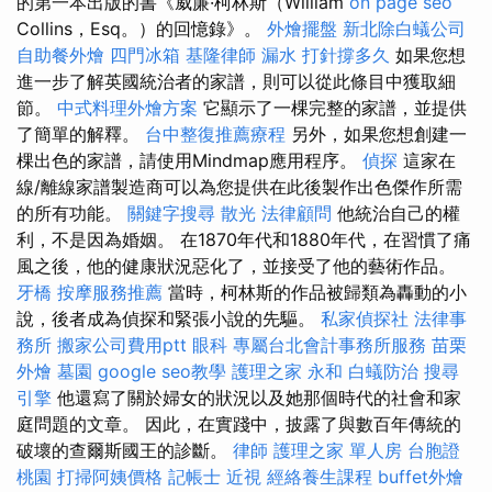
的第一本出版的書《威廉·柯林斯（William
on page seo
Collins，Esq。）的回憶錄》。
外燴擺盤
新北除白蟻公司
自助餐外燴
四門冰箱
基隆律師
漏水 打針撐多久
如果您想
進一步了解英國統治者的家譜，則可以從此條目中獲取細
節。
中式料理外燴方案
它顯示了一棵完整的家譜，並提供
了簡單的解釋。
台中整復推薦療程
另外，如果您想創建一
棵出色的家譜，請使用Mindmap應用程序。
偵探
這家在
線/離線家譜製造商可以為您提供在此後製作出色傑作所需
的所有功能。
關鍵字搜尋
散光
法律顧問
他統治自己的權
利，不是因為婚姻。 在1870年代和1880年代，在習慣了痛
風之後，他的健康狀況惡化了，並接受了他的藝術作品。
牙橋
按摩服務推薦
當時，柯林斯的作品被歸類為轟動的小
說，後者成為偵探和緊張小說的先驅。
私家偵探社
法律事
務所
搬家公司費用ptt
眼科
專屬台北會計事務所服務
苗栗
外燴
墓園
google seo教學
護理之家 永和
白蟻防治
搜尋
引擎
他還寫了關於婦女的狀況以及她那個時代的社會和家
庭問題的文章。 因此，在實踐中，披露了與數百年傳統的
破壞的查爾斯國王的診斷。
律師
護理之家 單人房
台胞證
桃園
打掃阿姨價格
記帳士
近視
經絡養生課程
buffet外燴