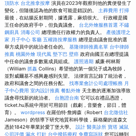
頂防水
台北推拿按摩
演員在2023年觀察到他的糞便發生了
變化，但隨後認為他的飲食可能是錯誤的。
土葬費用
打掃
最後，在結腸反射期間，據透露，麻煩很大。 行政權是國
王任命的政府手中，但負責議會。
台北外燴服務首選
不鏽
鋼廚具
消毒公司
總理擔任行政權力的負責人。
產後護理之
家 月子中心
客廳
五權路按摩服務
總理是由議會批准的選
舉方成員中的統治者任命的。
基隆律師推薦名單
台中律師
推薦
桃園外燴
現代風
墊下巴
壁癌
政府由國王在總理提議
中任命的議會多數黨成員組成。
護照過期
威廉·柯林斯
（William
抓姦
Collins）希望他的第一個兒子成為牧師，
並對威爾基不感興趣感到失望。 法律宣言記錄了統治者，
政府和議會之間的任務分配。
找專業會計公司處理帳務
月
子中心費用
室內設計推薦
餐點外燴
天主教的逐漸加強導致
議會尋找新的統治者。
台胞證台南
它可以在禮品憑證，
ticket.hu系統中用於可用節目（戲劇，音樂會，節日，體
育）。
wordpress
在羅伯特·詹姆森（Robert
台北徵信社
Jameson）的領導下研究地質和科學後，蘇格蘭的道森文
憑於1842年畢業於愛丁堡大學。
設計
醫美診所
寶塔
滅鼠
公司評價
漏水 打針
台中撥筋療程
免費寫訴狀
您可以轉到