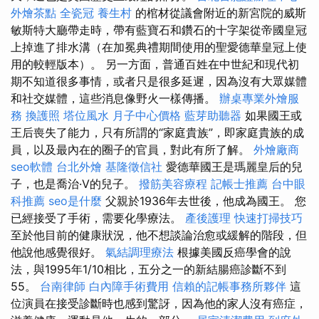
外燴茶點
全瓷冠
養生村
的棺材從議會附近的新宮院的威斯
敏斯特大廳帶走時，帶有藍寶石和鑽石的十字架從帝國皇冠
上掉進了排水溝（在加冕典禮期間使用的聖愛德華皇冠上使
用的較輕版本）。 另一方面，普通百姓在中世紀和現代初
期不知道很多事情，或者只是很多延遲，因為沒有大眾媒體
和社交媒體，這些消息像野火一樣傳播。
辦桌專業外燴服
務
換護照
塔位風水
月子中心價格
藍芽助聽器
如果國王或
王后喪失了能力，只有所謂的“家庭貴族”，即家庭貴族的成
員，以及最內在的圈子的官員，對此有所了解。
外燴廠商
seo軟體
台北外燴
基隆徵信社
愛德華國王是瑪麗皇后的兒
子，也是喬治·V的兒子。
撥筋美容療程
記帳士推薦
台中眼
科推薦
seo是什麼
父親於1936年去世後，他成為國王。 您
已經接受了手術，需要化學療法。
產後護理
快速打掃技巧
至於他目前的健康狀況，他不想談論治愈或緩解的階段，但
他說他感覺很好。
氣結調理療法
根據美國反癌學會的說
法，與1995年1/10相比，五分之一的新結腸癌診斷不到
55。
台南律師
白內障手術費用
信賴的記帳事務所夥伴
這
位演員在接受診斷時也感到驚訝，因為他的家人沒有癌症，