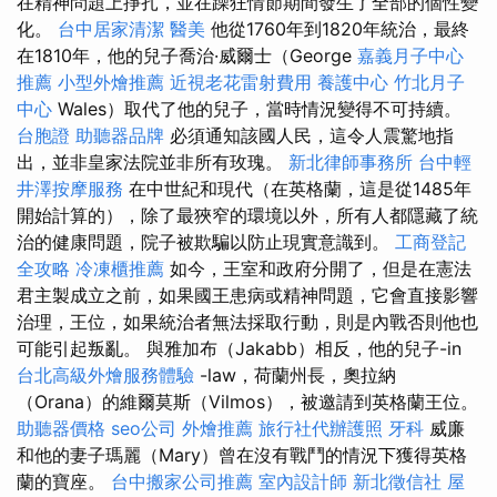
在精神問題上掙扎，並在躁狂情節期間發生了全部的個性變
化。
台中居家清潔
醫美
他從1760年到1820年統治，最終
在1810年，他的兒子喬治·威爾士（George
嘉義月子中心
推薦
小型外燴推薦
近視老花雷射費用
養護中心
竹北月子
中心
Wales）取代了他的兒子，當時情況變得不可持續。
台胞證
助聽器品牌
必須通知該國人民，這令人震驚地指
出，並非皇家法院並非所有玫瑰。
新北律師事務所
台中輕
井澤按摩服務
在中世紀和現代（在英格蘭，這是從1485年
開始計算的），除了最狹窄的環境以外，所有人都隱藏了統
治的健康問題，院子被欺騙以防止現實意識到。
工商登記
全攻略
冷凍櫃推薦
如今，王室和政府分開了，但是在憲法
君主製成立之前，如果國王患病或精神問題，它會直接影響
治理，王位，如果統治者無法採取行動，則是內戰否則他也
可能引起叛亂。 與雅加布（Jakabb）相反，他的兒子-in
台北高級外燴服務體驗
-law，荷蘭州長，奧拉納
（Orana）的維爾莫斯（Vilmos），被邀請到英格蘭王位。
助聽器價格
seo公司
外燴推薦
旅行社代辦護照
牙科
威廉
和他的妻子瑪麗（Mary）曾在沒有戰鬥的情況下獲得英格
蘭的寶座。
台中搬家公司推薦
室內設計師
新北徵信社
屋