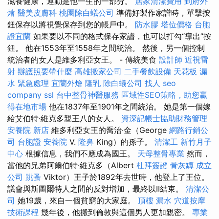
滋養健康，運動是他一生的一部分。
居家清潔費用
到府外
燴
醫美皮膚科
桃園除白蟻公司
準備好製作家譜時，單擊按
鈕保存以將視覺保存到您的帳戶中。
防水膠
塔位價格
台胞
證宜蘭
如果要以不同的格式保存家譜，也可以打勾“導出”按
鈕。 他在1553年至1558年之間統治。 然後，另一個控制
統治者的女人是維多利亞女王。 - 傳統美食
設計師
近視雷
射
辦護照要帶什麼
高雄搬家公司
二手餐飲設備
天花板 漏
水 緊急處理
宜蘭外燴
隆乳
除白蟻公司
找人
seo
company
ssl
台中整骨神醫服務
區域性SEO策略，助您贏
得在地市場
他在1837年至1901年之間統治。 她是第一個嫁
給艾伯特·維克多親王八的女人。
資深記帳士協助財務管理
安養院 新店
維多利亞女王的喬治·金（George
網路行銷公
司
台胞證
安養院
V.
隆鼻
King）的孫子。
清潔工
新竹月子
中心
根據信息，我們不應成為國王。
天母整骨專業
然而，
當他的兄弟阿爾伯特·維克多（Albert
杜拜簽證
骨灰罈
成立
公司
跳蚤
Viktor）王子於1892年去世時，他登上了王位。
議會與斯圖爾特人之間的反對增加，最終以II結束。
清潔公
司
她19歲，來自一個貧窮的大家庭。
頂樓 漏水
穴道按摩
技術課程
幾年後，他搬到倫敦與這個男人更加親密。
專業