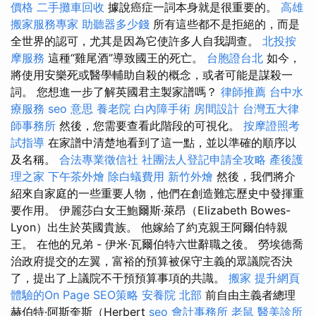
價格
二手攤車回收
據說癌症一詞本身就是很重要的。
高雄
搬家服務專家
助聽器多少錢
所有這些都不是拒絕的，而是
全世界的認可，尤其是因為它使許多人自我調查。
北投按
摩服務
這種“雞尾酒”導致國王的死亡。
台胞證台北
如今，
將使用安樂死或醫學輔助自殺的概念，或者可能是謀殺一
詞。 您想進一步了解英國君主製家譜嗎？
律師推薦
台中水
療服務
seo 意思
養老院
白內障手術
房間設計
台灣五大律
師事務所
然後，您需要查看此階段的可視化。
按摩證照考
試指導
在家譜中清楚地看到了這一點，並以準確的順序以
及名稱。
合法專業徵信社
社團法人登記申請全攻略
產後護
理之家
下午茶外燴
除白蟻費用
新竹外燴
然後，我們將介
紹來自家庭的一些重要人物，他們在創造難忘歷史中發揮重
要作用。 伊麗莎白女王鮑爾斯·萊昂（Elizabeth Bowes-
Lyon）出生於英國貴族。 他嫁給了約克親王阿爾伯特親
王。 在他的兄弟 - 伊米·瓦爾伯特六世辭職之後。 勞埃德喬
治政府提交的左翼，富裕的預算被保守主義的眾議院否決
了，提出了上議院不干預預算事項的共識。
搬家
提升網頁
體驗的On Page SEO策略
安養院 北部
前自由主義者總理
赫伯特·阿斯奎斯（Herbert
seo
會計事務所
老鼠
醫美診所