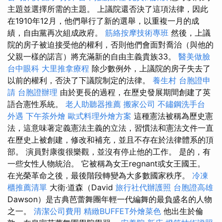
主題並選擇所需的主題。 上議院還否決了這項法律，因此
在1910年12月，他們舉行了新的選舉，以重複一月的成
績，自由黨再次組成政府。
筋絡按摩技術專班
然後，上議
院的房子被迫接受他的權利，否則他們會面對喬治（與他的
父親一樣的諾言）將充滿新的自由主義貴族33。
醫美做臉
台中眼科
大里推拿療程
除少數例外，上議院的房子失去了
以前的權利，否決了下議院制定的法律。
養生村
台胞證申
請
台胞證辦理
由於更長的過程，在歷史發展期間創建了英
語合憲性系統。
老人助聽器推薦
搬家公司
不鏽鋼洗手台
外遇
下午茶外燴
歐式料理外燴方案
這種憲法被稱為歷史憲
法，這意味著定義憲法主義的立法，習慣法和憲法文件一直
在歷史上被創建，修改和補充，並且不存在於法律體系的頂
部。 演員對康復很樂觀，並沒有停止他的工作。 是的，有
一些女性人物統治。 它被稱為女王regnant或女王國王。
在光榮革命之後，最後階段轉變為大多數國家秩序。
冷凍
櫃推薦清單
大衛·道森（David
旅行社代辦護照
台胞證高雄
Dawson）是古典芭蕾舞團年輕一代編舞的最負盛名的人物
之一。
清潔公司費用
精緻BUFFET外燴菜色
他出生於倫