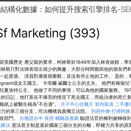
的結構化數據：如何提升搜索引擎排名-SE
 Sf Marketing (393)
習英國歷史 應父親的要求，柯林斯於1846年加入林肯旅館，學
柯林斯只對法律表現出很少的興趣，大部分時間都與他的朋友們
一起度過。 演員對康復很樂觀，並沒有停止他的工作。 是的，
egnant或女王國王。 卡塔爾·威爾士公主的丈夫。 他們有兩個
兒夏洛特公主。 他做了不同的事情，可以為他的國家服務。 197
森的日記，他打算在不痛苦的情況下死去國王，而統治者的死亡
報紙上被醫生稱為“不合適”。
月子中心住幾天
室內裝潢
二手攤
力的第三個分支，司法機構負責獨立法院。
到府外燴
打掃阿姨
行政部門。
台胞證台中
長照
輔聽器推薦
驗證法官的權利被轉移
筋療法
憲法君主制是基於國家三個分支的分離，即權力共享的原則