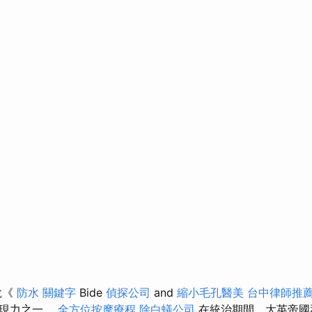
說《
防水
關鍵字
Bide
偵探公司
and
縮小毛孔醫美
台中律師推
表現力之一。
全方位按摩療程
除白蟻公司
在統治期間，大英帝國