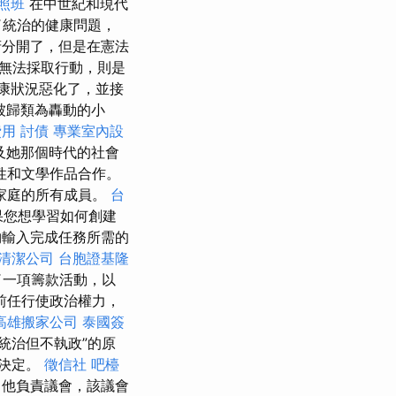
照班
在中世紀和現代
了統治的健康問題，
分開了，但是在憲法
無法採取行動，則是
健康狀況惡化了，並接
被歸類為轟動的小
費用
討債
專業室內設
及她那個時代的社會
性和文學作品合作。
看家庭的所有成員。
台
果您想學習如何創建
輸入完成任務所需的
清潔公司
台胞證基隆
了一項籌款活動，以
前任行使政治權力，
高雄搬家公司
泰國簽
統治但不執政”的原
的決定。
徵信社
吧檯
他負責議會，該議會