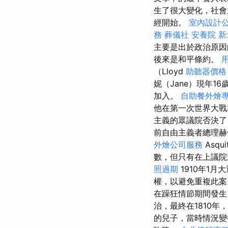
生了很大變化，社會
經開始。
室內設計
務
葬儀社
安養院 
主要是出於政治原因
後來是和平條約。
（Lloyd
助聽器價格
妮（Jane）現年1
加入。
自助餐外燴
他在第一次世界大戰
主義的眾議院否決了
前自由主義者總理赫伯
外燴公司服務
Asqu
數，但只有在上議院
照過期
1910年1
權，以避免重複此案
在躁狂情節期間發
治，最終在1810年，
的兒子，當時情況