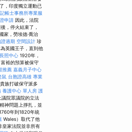
了，印度獨立運動已
記帳士事務所專業服
證申請
因此，法院
週後，停火結束了，
國家，勞埃德·喬治
胞證過期
空間設計
珍
為英國王子，直到他
長照中心
1920年，
，富裕的預算被保守
程推薦
嘉義月子中心
老鼠
台胞證高雄
專業
義貴族打破保守派多
備
養護中心 單人房
護
制上議院眾議院的立法
在精神問題上掙扎，並
760年到1820年統
薦
Wales）取代了他
非皇家法院並非所有