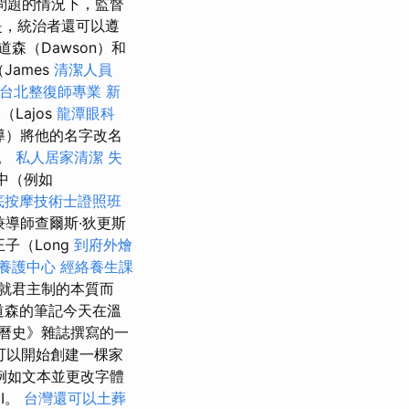
問題的情況下，監督
是，統治者還可以遵
道森（Dawson）和
James
清潔人員
台北整復師專業
新
Lajos
龍潭眼科
領導）將他的名字改名
7。
私人居家清潔
失
中（例如
底按摩技術士證照班
兼導師查爾斯·狄更斯
子（Long
到府外燴
養護中心
經絡養生課
就君主制的本質而
道森的筆記今天在溫
日曆史》雜誌撰寫的一
您可以開始創建一棵家
例如文本並更改字體
I。
台灣還可以土葬