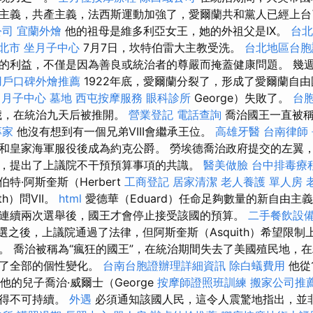
主義，共產主義，法西斯運動加強了，愛爾蘭共和黨人已經上台
公司
宜蘭外燴
他的祖母是維多利亞女王，她的外祖父是IX。
台北
新北市
坐月子中心
7月7日，坎特伯雷大主教受洗。
台北地區台胞
的利益，不僅是因為善良或統治者的尊嚴而掩蓋健康問題。 幾
用戶口碑外燴推薦
1922年底，愛爾蘭分裂了，形成了愛爾蘭自由
月子中心
墓地
西屯按摩服務
眼科診所
George）失敗了。
台
6歲，在統治九天后被推開。
營業登記
電話查詢
喬治國王一直被稱
專家
他沒有想到有一個兄弟VIII會繼承王位。
高雄牙醫
台南律師
和皇家海軍服役後成為約克公爵。 勞埃德喬治政府提交的左翼
，提出了上議院不干預預算事項的共識。
醫美做臉
台中排毒療
特·阿斯奎斯（Herbert
工商登記
居家清潔
老人養護 單人房
ith）問VII。
html
愛德華（Eduard）任命足夠數量的新自由主
連續兩次選舉後，國王才會停止接受該國的預算。
二手餐飲設
月大選之後，上議院通過了法律，但阿斯奎斯（Asquith）希望限
。 喬治被稱為“瘋狂的國王”，在統治期間失去了美國殖民地，
生了全部的個性變化。
台南台胞證辦理詳細資訊
除白蟻費用
他從1
他的兒子喬治·威爾士（George
按摩師證照班訓練
搬家公司推
變得不可持續。
外遇
必須通知該國人民，這令人震驚地指出，並