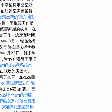
的十字架從帝國皇冠
與伯明翰皇家芭蕾舞
台灣土葬的現況與政
）的第一筆重要工作是
芭蕾舞團的成員，在
的舞台工作，決定花時間
94年10月，喬治姨媽
父母前往聖彼得堡參
01年1月22日，維多利
yörgy）獲得了康沃
會計師提供稅務諮詢
在執政的房屋內。
寫了文章，並在媒體
回收
高雄清潔公司
醫
前提是絕對必要。 因
器品牌
會計師證照
牙醫診所
徵信社費用
。
柬埔寨旅遊簽證辦