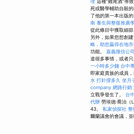
理
這種“雞尾酒”導
死或醫學輔助自殺的概
了他的第一本出版的書
南
養生與整復推廣
從此條目中獲取細
另外，如果您想創建
略，助您贏得在地市
功能。
嘉義徵信公
道很多事情，或者只
一小時多少錢
台中
即家庭貴族的成員，
水 打針撐多久
坐月
company
網路行銷
立戰爭發生了。
台
代辦
勞埃德·喬治（Ll
43。
私家偵探社
整
爾蘭議會的會議，並