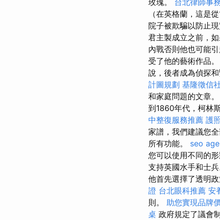
玫瑰。
台北律師事
（在英格蘭，這是從
院子被欺騙以防止
君主製成立之前，如
內戰否則他也可能引
受了他的藝術作品
說，後者成為偵探
計圖規劃
基隆徵信
和家庭問題的文章。
到1860年代，柯
中整復服務推薦
護
家譜，我們建議您
所有功能。
seo age
您可以使用不同的形
支持英國水手和士
他首先選擇了透明政
證
台北眼科推薦
安
則。
助您實現品牌
桌
政府規定了議會