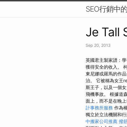
SEO行銷中
Je Tall
Sep 20, 2013
英國君主製家譜：學
獲得安全的收入。 
東尼娜或羅馬的作品
治。 它被稱為女王r
斯王子，以及一個女
飛機事故。 根據道
面上，而不是在晚上
計事務所服務
作為權
獨立於立法機關和
中搬家公司推薦
撥