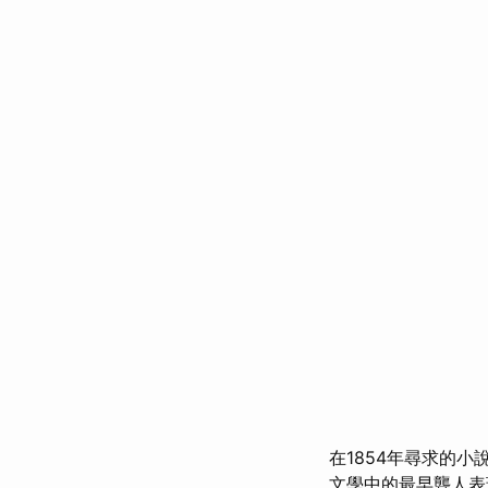
在1854年尋求的小
文學中的最早聾人