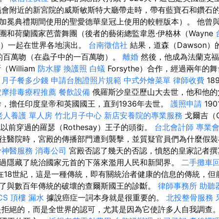
議會附近的新宮院的威斯敏斯特大廳帶走時，帶有藍寶石和鑽石
加冕典禮期間使用的聖愛德華皇冠上使用的較輕版本）。 他曾
團和荷蘭國家芭蕾舞團（後者的藝術總監韋恩·伊格林（Wayne
ng））一起在世界各地演出。
台南徵信社
結果，道森（Dawson
膚的百萬吻（在蟲子中的一百萬吻）。
離婚
然後，他成為法蘭克福
William
防水膠
換護照
白蟻
Forsythe）合作，經過兩年
。
月子餐多少錢
申請台胞證照片規範
中式外燴菜單
律師收費
18
按摩排毒療程推薦
餐飲設備
俄羅斯沙皇亞歷山大去世，他和他的
命，擔任印度皇帝和英國國王，直到1936年去世。
護照申請
19
老人養護 單人房
竹北月子中心
新店安養院的專業服務
戈爾吉（G
和他以前穿過的羅瑟（Rothesay）王子的頭銜。
台北會計師
專業
往醫院時，宮殿的傳播部門遭到襲擊，並質疑官員們為什麼假裝
骨神醫服務
消毒公司
宮殿否認了幾天的否認，憤怒的皇家記者撰
過隱藏了統治國家元首的下落來濫用人民和新聞界。
二手攤車
在18世紀，這是一種傳統，即有關統治者健康的信息的傳統，但
了與數百年傳統的破壞的查爾斯國王的診斷。
律師事務所
助聽
CS
頂樓 漏水
據說癌症一詞本身就是很重要的。
北投整骨服務
拒絕的，而是全世界的認可，尤其是因為它使許多人自我調查