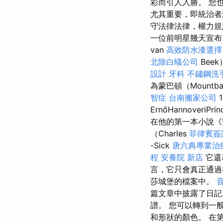
彩而引人入勝。 您
尤其重要，即統治者
守法律法律，權力規
一位前明星幾天宣
van
高效防水漆選擇
北除白蟻公司
Bee
設計
牙科
不鏽鋼洗
為蒙巴頓（Mountba
智症
台南搬家公司
ErnőHannoveriPri
在他的第一本小說《安
（Charles
菲律賓簽
-Sick
唐六典專業治
程
安養院 新店
它還
言，它只會真正通過神
莎城堡的檔案中。
篇文章中披露了日
譜。 您可以轉到一
和形狀的顏色。 在第