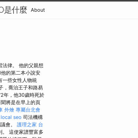
O是什麼
About
習法律。 他的父親想
和他的第二本小說安
有一些女性人物統
兒子，喬治王子和路易
2年，他30歲時死於
新聞將是在早上的頁
車
外燴
專屬台北會
local seo
司法機構
到議會。
護理之家
台
。 這使家譜豐富多