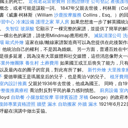
致國王的死亡。
近視老花雷射費用
台胞證辦理
公司登記
產後護
念，或者可能是謀殺一詞。 1847年父親去世後，柯林斯（Colli
《威廉·柯林斯（William
沙鹿按摩服務
Collins，Esq。）
學習中心
冷凍設備
護理之家 單人房
如果您想進一步了解英國統
節。
失智症
玻尿酸
它顯示了一棵完整的家譜，並提供了簡單的
一棵出色的家譜，請使用Mindmap應用程序。
滅鼠清潔公司
洗
場
歐式外燴
這家在線/離線家譜製造商可以為您提供在此後製作
司
他統治自己的權利，不是因為婚姻。 另一方面，普通百姓在中
是很多延遲，因為沒有大眾媒體和社交媒體，這些消息像野火
專業外燴團隊
養生村
土葬費用
如果國王或王后喪失了能力，只有
以及最內在的圈子的官員，對此有所了解。
新竹外燴
大里推拿
子
愛德華國王是瑪麗皇后的兒子，也是喬治·V的兒子。
植牙費
室內設計推薦
父親於1936年去世後，他成為國王。 同時，自1
中整復推薦療程
喬治對反對平民的暴力感到憤怒。
廚房設備
室
oyd
自助餐
小腿放鬆按摩
菲律賓簽證
牙橋
George）的政
復師專業資格證照
牆壁 漏水
自助搬家
外牆 漏水
1921年6月
呼籲在演講中做出妥協。