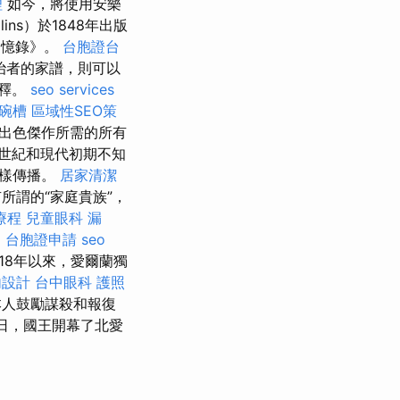
理
如今，將使用安樂
ns）於1848年出版
的回憶錄》。
台胞證台
治者的家譜，則可以
解釋。
seo services
碗槽
區域性SEO策
出色傑作所需的所有
世紀和現代初期不知
一樣傳播。
居家清潔
所謂的“家庭貴族”，
療程
兒童眼科
漏
用
台胞證申請
seo
918年以來，愛爾蘭獨
內設計
台中眼科
護照
府本人鼓勵謀殺和報復
22日，國王開幕了北愛