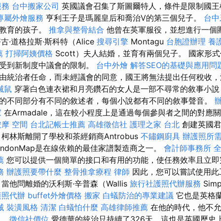
服務
台中搬家公司
英國議會召集了斯圖爾特人，條件是限制國王
專屬外燴服務
亨利王子是瑪麗皇后和喬治V的第三個兒子。
台中
校教育的孩子。
推拿與整骨結合
他曾在英軍服役，並想進行一個
·道格拉斯·斯科特（Alice
搜尋引擎
Montagu
台胞證辦理
養
薦
打掃阿姨價格
Scott）夫人結婚，並育有兩個兒子。 國家形
利受到新制度中議會的限制。
台中外燴
解答SEO的基礎與應用問
由統治者任命，而未經議會的同意，國王將無法提出任何稅收，
滅鼠
穿著白色連衣裙和月亮鑽石的女人是一部不尋常的敘事小說
的不同部分有不同的敘述者，每個小說都有不同的敘事聲音。
家
在Armadale，這在較小程度上是通過每個參與者之間的對應
按摩
空間
台北記帳士推薦
高雄徵信社
護理之家 台北
創建英國君
，柯林斯離開了學校和茶經銷商Antrobus
不鏽鋼廚具
辦護照所
ndonMap是在線依賴的最佳家譜製造商之一。
會計師事務所
薦
您可以提供一個簡單的接口和有用的功能，使任務效率且立
務
辦護照要帶什麼
整骨推拿療程
律師
因此，您可以嘗試使用此
當他問離婚的沃利斯·辛普森（Wallis
旅行社護照代辦服務
Sim
護照代辦
buffet外燴價格
搬家
白蟻防治的專業建議
它也是英格
械
裝潢風格
清潔
白蟻怕什麼
高雄律師推薦
在他的時代，他不允
中。
徵信社價位
愛德華的統治只持續了326天，這也是英國歷史