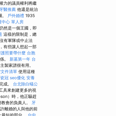
權力的議員權利將繼
牙醫推薦
他還是統治
團。
戶外婚禮
1935
護中心 單人房
式仍然是一個王國，即
題
這樣的限制是，總
沒有軍隊或中止法
，有些讓人想起一部
辦護照要帶什麼
台胞
關係。
新墓第一年
台
主製家譜很有用。
需文件清單
使用這種
全瓷冠
seo優化
安養
即完成。
台北除白蟻公
工具來創建更多的視
pson）時，他正驅趕
蘭教會的負責人。
牙
許離婚的人與他的前
上最短的部分。
台中