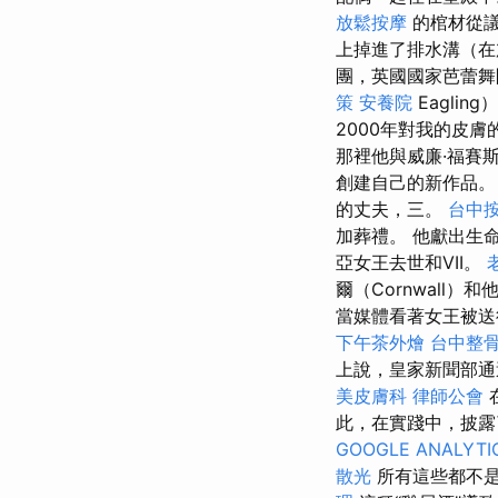
放鬆按摩
的棺材從
上掉進了排水溝（在
團，英國國家芭蕾舞
策
安養院
Eagli
2000年對我的皮
那裡他與威廉·福賽斯（
創建自己的新作品
的丈夫，三。
台中
加葬禮。 他獻出生
亞女王去世和VII。
爾（Cornwall）
當媒體看著女王被送
下午茶外燴
台中整
上說，皇家新聞部通
美皮膚科
律師公會
此，在實踐中，披露
GOOGLE ANALYTI
散光
所有這些都不是