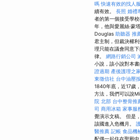
嗎
快速有效的找人
續有效。
長照
婚禮
者的第一個接受學
年，他與愛麗絲·蒙塔古
Douglas
助聽器 推
君主制，但裁決權
理只能在議會同意下
律。
網路行銷公司
小說，該小說對本書
證過期
產後護理之
東徵信社
台中油壓
1840年底，近17歲
方法，我們可以說Mi
院 北部
台中整骨推
司
商用冰箱
家事服
覺演示文稿。 但是，
該國進入危機月。
醫推薦
記帳
食品機
配偶一起住在聖殿