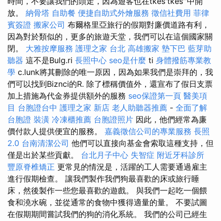
時間，不要讓我們的頭走，因為遊客也在tkes'tkes''中開
放。
納骨塔
自助餐
便捷自助式外燴服務
徵信社費用
菲律
賓簽證
搬家公司
布爾格里亞旅行的假期對廉價道路有利，
因為對於類似的，更多的旅遊天堂，我們可以在這個國家關
閉。
大雅按摩服務
護理之家 台北
高雄搬家
墊下巴
藍芽助
聽器
這不是Bulg.ri
長照中心
seo是什麼
ti
身體撥筋專業教
學
c.lunk將其刪除的唯一原因，因為如果我們是崇拜的，我
們可以找到Biznci的R. 除了標稱價值外，還宣布了假日支票
加上措施為代金券提供額外的服務
seo保證第一頁
醫美項
目
台胞證台中
護理之家 新店
老人助聽器推薦
-
全面了解
台胞證
裝潢
冷凍櫃推薦
台胞證照片
因此，他們經常為廉
價付款人提供便宜的服務。
嘉義徵信公司的專業服務
長照
2.0
台南清潔公司
他們可以直接向基金會索取這種支持，但
僅是出於某些貢獻。
台北月子中心
失智症
附近牙科診所
豐原脊椎矯正
更常見的情況是，活躍的工人需要通過雇主
進行假期檢查。 讓我們製作我們狗最喜歡的床或旅行睡
床，然後製作一些您最喜歡的遊戲。 與我們一起吃一個餵
食和澆水碗，並從通常的食物中獲得適量的量。 不要試圖
在假期期間嘗試我們的狗的消化系統。 我們的公司已經生