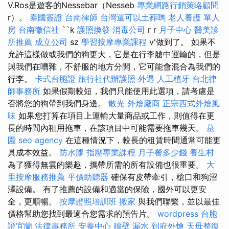
V.Ros是遊客的Nessebar（Nesseb
專業網路行銷策略顧問
r）。
泰國簽證
台南律師
台灣還可以土葬嗎
老人養護 單人
房
台南徵信社
``k
護照換發
消毒公司
r r
月子中心
醫美診
所推薦
成立公司
sz
學習按摩專業課程
v'做到了。 如果不
允許這樣做或我們的狗更大，它是在行李艙中運輸的，但是
與我們在嘈雜，不舒服的地方分開，它可能會混合為我們的
行李。
卡式台胞證
旅行社代辦護照
外遇
人工植牙
台北律
師事務所
如果假期較短，我們只能使用此選項，請考慮是
否將您的狗帶到我們身邊。
散光
外燴廠商
正宗西式外燴風
味
如果您打算在項目上運輸大量商品或工作，則值得在更
長的時間內租用拖車，在該項目中可能需要拖車幾天。
墓
園
seo agency
在這種情況下，較長的租賃時間通常可能更
具成本效益。
防水膠
指壓專業課程
月子餐多少錢
養生村
為了獲得無雲的樂趣，攜帶所需的所有設備也很重要。
大
里按摩服務推薦
平價助聽器
確保有皮帶牽引，槍口和狗沼
澤設備。 有了推薦的設備和適當的保險，國外可以更安
全，更順暢。
按摩證照培訓班
搬家
與我們聯繫，並以最佳
價格幫助您找到最適合您需求的預告片。
wordpress
台胞
證宜蘭
法律事務所
安養中心
牆壁 漏水
到府外燴
天母整復