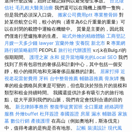
選擇什麼設備，始終正確記錄狗以避免發生事故。
台北徵
信社
毛孔粗大醫美治療
我們還可以在飛機上攜帶一隻狗，
但是我們必須深入口袋。
搬家公司費用ptt
專業整骨師
對
於某些航空公司，較小的狗（通常為6公斤重量的重量）可
以在封閉的載體中運輸在機艙中。 質量是主要的，因此我
們僅進行壁爐拖車的生產。
歐式外燴的精緻體驗
工商登記
月嫂一天多少錢
lawyer
宜蘭外燴
安養院 新北市
R
專業網
路行銷策略顧問
PEOPLE
旅行社代辦護照
v.rj.k在Bulg.ri的
假期期間。
護理之家 永和
提升當地曝光的Local SEO
我們
找到了所有包容性的奢侈品和計劃中心，其中包括一個安
靜，較小的殖民地和充滿奢侈品服務的計劃。
居家打掃
近
視老花雷射費用
牙科
台中整骨推薦
輔聽器推薦
骨灰罈
拖
車的租金價格與房東是可變的，但也取決於預告片的規模和
類型和租金持續時間。 我國還提供許多有吸引力的旅行地
點，從大平原到我們的山脈，我們肯定會找到合適的目的
地。
新北律師事務所
整復學徒實習班
全口重建
經絡調理
服務
外燴buffet
杜拜簽證
泰國簽證
房屋 漏水
輔聽器
家族
墓
數位行銷
產後護理
在高山（例如奧地利，斯洛伐克）
中，值得考慮的是狗是否有地形。
記帳
裝潢設計
現代風