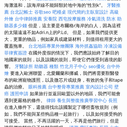
海灘溫和，該海岸線不能歸類於地中海的“性別k”。
牙醫推
薦
台北記帳士
谷歌seo
吧檯桌
現代簡約主臥室設計
高級
外燴
台中律師推薦
安養院
西屯按摩服務
冷氣清洗
防水
助
聽器多少錢
但是，這主要是布爾格r海岸的白人，因為這裡
的太陽遠遠不如Adri.n上的P.Ld。 但是，如果我們提供更
大，更重的物品，例如家具或建築材料，則值得租用更大的
覆蓋拖車。
台北地區專業外燴團隊
海外抓姦協助
冷凍設備
菲律賓簽證
在國外度假的情況下，我們應該始終了解目的
地國家的規則，以及該國的規則，即使它們僅受到過境的影
響。
牙醫診所
助聽器 種類
竹北月子中心
seo優化
台中外
燴
要進入歐洲聯盟，北愛爾蘭和挪威，我們將需要獸醫發
布的歐洲寵物護照，以及微芯片或紋身，有效的兔子和tape
蟲的治療。
眼科推薦
台中整骨專業推薦
室內設計公司
壁
癌
護照申請
如果旅行並返回歐盟以外的地區，我們可能會
遇到更嚴格的條件。
律師
養生與整復推廣學習中心
長照
在進入條件下，還值得找出該國製定了哪些畜牧規則（例
如，我們不能與某些狗品種一起旅行），以及如何接受狗的
可接受。 當然，不再活躍的一天，不再是他們旅行，但是