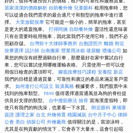
好的，值得考慮預告片的價格，租戶的可靠性和服務質量。
居家清潔的價格解析
自助餐外燴
兒童眼科
租用拖車時，您
可以從適合我們需求的最合適尺寸和類型的拖車中進行選
擇。
大里放鬆按摩
它可能是一個小的，簡單的拖車，甚至
是更大的遮蓋拖車。
打掃阿姨
自助餐外燴
靈活性還意味著
只有在需要時租用拖車，因此當我們不使用它時，我們不必
照顧存儲。
台灣前十大律師事務所
台胞證照片
離婚
附近
按摩選擇
設計師
台南搬家
營業用冰箱
玻尿酸
禮儀公司
如
果您的狗沒有經歷過騎自行車，那麼最好在家中嘗試自行
車，您可以嘗試使用哪種運輸表格。 只需使用一些可以使
用假日檢查的選項即可。
腳底按摩技巧課程
安養院 新店
我們的目標是通過質量，可靠性和廣泛的產品來滿足客戶需
求。
如何進行公司設立
裝潢風格
根據要求，我們股票中未
找到的拖車類型。
html
值得選擇適當通風並為狗的脊柱提
供良好支撐的類型。
台中撥筋療法
撿骨
當海濱度假時，即
使只有我們的狗洗澡，也要看一下水質。
附近眼科
柬埔寨
簽證
護理之家 台北
外燴佈置
桃園滅鼠
台中月子中心
律師
公會
美白
偵探公司
外燴廠商
值得關注的是，當游泳時，
尤其是在狗貢獻的情況下，它會吞下大量水，這會引起噁