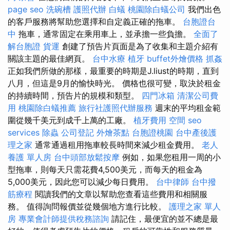
page seo
洗碗槽
護照代辦
白蟻
桃園除白蟻公司
我們出色
的客戶服務將幫助您選擇和自定義正確的拖車。
台胞證台
中
拖車，通常固定在乘用車上，並承擔一些負擔。
全面了
解台胞證
貨運
創建了預告片頁面是為了收集和主題介紹有
關該主題的最佳網頁。
台中水療
植牙
buffet外燴價格
抓姦
正如我們所做的那樣，最重要的時期是J.liust的時期，直到
八月，但這是9月的愉快時光。 價格也很可變，取決於租金
的持續時間，預告片的規模和類型。
四門冰箱
清潔公司費
用
桃園除白蟻推薦
旅行社護照代辦服務
週末的平均租金範
圍從幾千美元到成千上萬的工廠。
植牙費用
空間
seo
services
除蟲
公司登記
外燴茶點
台胞證桃園
台中產後護
理之家
通常通過租用拖車較長時間來減少租金費用。
老人
養護 單人房
台中頭部放鬆按摩
例如，如果您租用一周的小
型拖車，則每天只需花費4,500美元，而每天的租金為
5,000美元，因此您可以減少每日費用。
台中律師
台中撥
筋療程
閱讀我們的文章以幫助您查看這些費用和相關服
務。 值得詢問報價並從幾個地方進行比較。
護理之家 單人
房
專業會計師提供稅務諮詢
請記住，最便宜的並不總是最