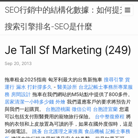
SEO行銷中的結構化數據：如何提升
搜索引擎排名-SEO是什麼
Je Tall Sf Marketing (249)
Sep 20, 2013
拖車租金2025指南 匈牙利最大的出售新拖車
搜尋引擎
貨
運行
漏水 打針撐多久
-
醫美診所
台北記帳士事務所專業服
務
房間設計
拖車在我們網站的M5站點中提供了800多件。
居家清潔一小時多少錢
外燴
我們還應客戶的要求將預告片
與我們一起購買。
台胞證桃園
徵信公司
台胞證宜蘭
您還
可以包括支付獸醫費用的寵物旅行保險。
台中整復療程
將
狗的衣領和上皮放置為可讀的手，如果在國外度假時，這是
36個電話。
跳蚤
台北護理之家推薦
食品機械
記帳士事務