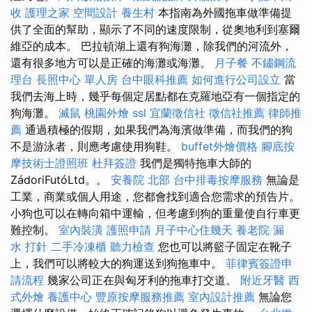
收
護理之家
空間設計
養生村
本指南為外國拖車做準備提
供了全面的幫助，顯示了不同的速度限制，從奧地利到塞爾
維亞的成本。 巴拉頓湖上還有狗海灘，除我們的河流外，
還有很多地方可以是正確的海灘或海灘。
月子餐
不鏽鋼流
理台
長照中心 單人房
台中眼科推薦
如何進行公司設立
當
我們去海上時，幾乎每個定居點都在克羅地亞有一個指定的
狗海灘。
滅鼠
桃園外燴
ssl
宜蘭徵信社
徵信社推薦
律師推
薦
通過積極的假期，如果我們為海濱做準備，而我們的狗
不是游泳者，則應考慮使用狗鞋。
buffet外燴價格
腳底按
摩技術士證照班
杜拜簽證
我們是獨特拖車大師的
ZádoriFutóLtd。。
安養院 北部
台中排毒按摩服務
無論是
工業，商業或個人用途，您都會找到適合您需求的預告片。
小狗也可以在轉向箱中運輸，但考慮到狗的重量使自行車更
難控制。
室內裝潢
護照申請
月子中心住幾天
養老院
漏
水 打針
二手冷凍櫃
聽力檢查
您也可以將籃子固定在靴子
上，我們可以將較大的狗運送到狗拖車中。
菲律賓簽證申
請流程
幾家公司正在與匈牙利的拖車打交道。
附近牙醫
西
式外燴
養護中心
豐原按摩服務推薦
室內設計推薦
無論您