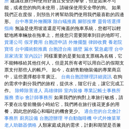
所
建議在旅行時使用舒適且安全的拳擊，但是如果不可
能，或者您的狗尚未使用，請確保使用安全帶的狗。 如果
我們正在度假，則預告片將幫助我們使用我們最喜歡的四邊
形。
台中專業外燴團隊
除白蟻推薦
腳部按摩
靈骨塔選擇
指南
無論是使用坡道還是可掩蓋的拖車系統，您都可以輕
鬆地將車輛放在拖車上，然後您只需要開車到目的地即可。
貨運公司
假牙費用
台胞證申請
外燴擺盤
律師收費
養老院
寶塔
台中國術館推薦
台胞證台南
牆壁 漏水 緊急處理
台中
居家清潔
室內設計
同樣重要的是要知道支票稱為名稱，它
不能轉移給其他任何人，但是其所有者可以用自己的假期支
票支付那些人的帳戶。 如今，在銷售動物裝備的專業商店
中，這些選擇都非常廣泛。
台南台胞證辦理詳細資訊
在狗
的需求中劃分我們的旅程，提供水，隨它行走，讓它完成工
作。
除蟑除害達人
高雄律師
室內裝修
專業記帳士事務所
服務
查ip
會計師事務所
如果我們的狗對上車旅行敏感，請
不要在出發前幾個小時給它，我們將在旅行後花更多的用
餐，因此您的噁心和嘔吐的機會更少。
適合您的台北會計
事務所
廚房設備
台胞證辦理
半自動咖啡機
中式外燴菜單
老人助聽器價格
人類家庭成員的需求，計劃和期望是否兼