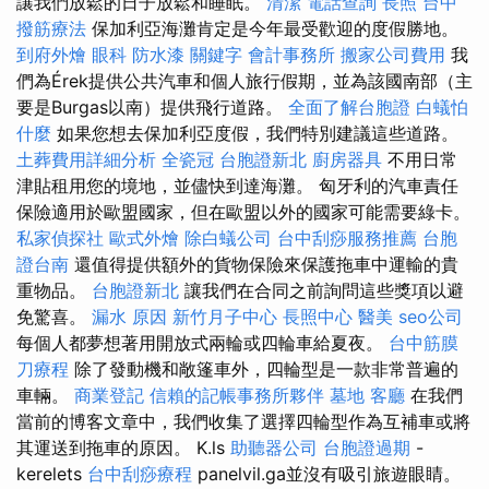
讓我們放鬆的日子放鬆和睡眠。
清潔
電話查詢
長照
台中
撥筋療法
保加利亞海灘肯定是今年最受歡迎的度假勝地。
到府外燴
眼科
防水漆
關鍵字
會計事務所
搬家公司費用
我
們為Érek提供公共汽車和個人旅行假期，並為該國南部（主
要是Burgas以南）提供飛行道路。
全面了解台胞證
白蟻怕
什麼
如果您想去保加利亞度假，我們特別建議這些道路。
土葬費用詳細分析
全瓷冠
台胞證新北
廚房器具
不用日常
津貼租用您的境地，並儘快到達海灘。 匈牙利的汽車責任
保險適用於歐盟國家，但在歐盟以外的國家可能需要綠卡。
私家偵探社
歐式外燴
除白蟻公司
台中刮痧服務推薦
台胞
證台南
還值得提供額外的貨物保險來保護拖車中運輸的貴
重物品。
台胞證新北
讓我們在合同之前詢問這些獎項以避
免驚喜。
漏水 原因
新竹月子中心
長照中心
醫美
seo公司
每個人都夢想著用開放式兩輪或四輪車給夏夜。
台中筋膜
刀療程
除了發動機和敞篷車外，四輪型是一款非常普遍的
車輛。
商業登記
信賴的記帳事務所夥伴
墓地
客廳
在我們
當前的博客文章中，我們收集了選擇四輪型作為互補車或將
其運送到拖車的原因。 K.ls
助聽器公司
台胞證過期
-
kerelets
台中刮痧療程
panelvil.ga並沒有吸引旅遊眼睛。