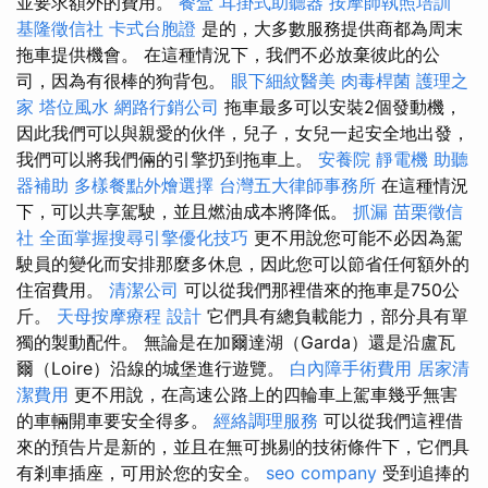
並要求額外的費用。
餐盒
耳掛式助聽器
按摩師執照培訓
基隆徵信社
卡式台胞證
是的，大多數服務提供商都為周末
拖車提供機會。 在這種情況下，我們不必放棄彼此的公
司，因為有很棒的狗背包。
眼下細紋醫美
肉毒桿菌
護理之
家
塔位風水
網路行銷公司
拖車最多可以安裝2個發動機，
因此我們可以與親愛的伙伴，兒子，女兒一起安全地出發，
我們可以將我們倆的引擎扔到拖車上。
安養院
靜電機
助聽
器補助
多樣餐點外燴選擇
台灣五大律師事務所
在這種情況
下，可以共享駕駛，並且燃油成本將降低。
抓漏
苗栗徵信
社
全面掌握搜尋引擎優化技巧
更不用說您可能不必因為駕
駛員的變化而安排那麼多休息，因此您可以節省任何額外的
住宿費用。
清潔公司
可以從我們那裡借來的拖車是750公
斤。
天母按摩療程
設計
它們具有總負載能力，部分具有單
獨的製動配件。 無論是在加爾達湖（Garda）還是沿盧瓦
爾（Loire）沿線的城堡進行遊覽。
白內障手術費用
居家清
潔費用
更不用說，在高速公路上的四輪車上駕車幾乎無害
的車輛開車要安全得多。
經絡調理服務
可以從我們這裡借
來的預告片是新的，並且在無可挑剔的技術條件下，它們具
有剎車插座，可用於您的安全。
seo company
受到追捧的