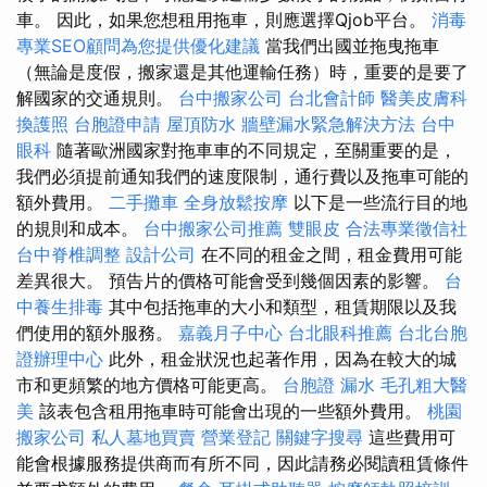
車。 因此，如果您想租用拖車，則應選擇Qjob平台。
消毒
專業SEO顧問為您提供優化建議
當我們出國並拖曳拖車
（無論是度假，搬家還是其他運輸任務）時，重要的是要了
解國家的交通規則。
台中搬家公司
台北會計師
醫美皮膚科
換護照
台胞證申請
屋頂防水
牆壁漏水緊急解決方法
台中
眼科
隨著歐洲國家對拖車車的不同規定，至關重要的是，
我們必須提前通知我們的速度限制，通行費以及拖車可能的
額外費用。
二手攤車
全身放鬆按摩
以下是一些流行目的地
的規則和成本。
台中搬家公司推薦
雙眼皮
合法專業徵信社
台中脊椎調整
設計公司
在不同的租金之間，租金費用可能
差異很大。 預告片的價格可能會受到幾個因素的影響。
台
中養生排毒
其中包括拖車的大小和類型，租賃期限以及我
們使用的額外服務。
嘉義月子中心
台北眼科推薦
台北台胞
證辦理中心
此外，租金狀況也起著作用，因為在較大的城
市和更頻繁的地方價格可能更高。
台胞證
漏水
毛孔粗大醫
美
該表包含租用拖車時可能會出現的一些額外費用。
桃園
搬家公司
私人墓地買賣
營業登記
關鍵字搜尋
這些費用可
能會根據服務提供商而有所不同，因此請務必閱讀租賃條件