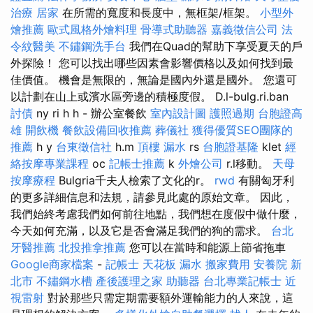
治療
居家
在所需的寬度和長度中，無框架/框架。
小型外
燴推薦
歐式風格外燴料理
骨導式助聽器
嘉義徵信公司
法
令紋醫美
不鏽鋼洗手台
我們在Quad的幫助下享受夏天的戶
外探險！ 您可以找出哪些因素會影響價格以及如何找到最
佳價值。 機會是無限的，無論是國內外還是國外。 您還可
以計劃在山上或濱水區旁邊的積極度假。 D.l-bulg.ri.ban
討債
ny ri h h - 辦公室餐飲
室內設計圖
護照過期
台胞證高
雄
開飲機
餐飲設備回收推薦
葬儀社
獲得優質SEO團隊的
推薦
h y
台東徵信社
h.m
頂樓 漏水
rs
台胞證基隆
klet
經
絡按摩專業課程
oc
記帳士推薦
k
外燴公司
r.l移動。
天母
按摩療程
Bulgria千夫人檢索了文化的r。
rwd
有關匈牙利
的更多詳細信息和法規，請參見此處的原始文章。 因此，
我們始終考慮我們如何前往地點，我們想在度假中做什麼，
今天如何充滿，以及它是否會滿足我們的狗的需求。
台北
牙醫推薦
北投推拿推薦
您可以在當時和能源上節省拖車
Google商家檔案
-
記帳士
天花板 漏水
搬家費用
安養院 新
北市
不鏽鋼水槽
產後護理之家
助聽器
台北專業記帳士
近
視雷射
對於那些只需定期需要額外運輸能力的人來說，這