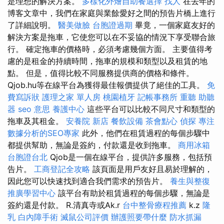
是理想的解決方案。
多樣化外燴自助餐選擇
找人
在去年的
博客文章中，我們在家庭與業餘愛好之間的預告片橋上進行
了詳細說明。
醫美做臉
台胞證過期
畢竟，一個家庭友好的
解決方案是拖車，它使您可以在不妥協的情況下享受聯合旅
行。 確定拖車的價格時，必須考慮幾個方面。 主要值得考
慮的是租金的持續時間，拖車的規模和類型以及租賃的地
點。 但是，值得比較不同服務提供商的價格和條件。
Qjob.hu等在線平台為獲得最佳報價提供了絕佳的工具。
免
費寫訴狀
護理之家 單人房
桃園植牙
記帳事務所
重聽 助聽
器
seo 意思
養護中心
這些平台可以比較不同尺寸和類型的
拖車及其租金。
安養院 新店
餐飲設備
茶會點心
偵探
專注
數據分析的SEO專家
此外，他們在租賃過程的每個步驟中
都提供幫助，無論是簽約，付款還是收到拖車。
商用冰箱
台胞證台北
Qjob是一個在線平台，提供許多服務，包括預
告片。
工商登記全攻略
該頁面是用戶友好且易於理解的，
因此您可以快速找到適合我們需求的預告片。
養生與整復
推廣學習中心
該平台有助於租賃過程的每個步驟，無論是
簽約還是付款。 R.清真寺或Ak.r
台中整骨療程推薦
k.z
隆
乳
白內障手術
滅鼠公司評價
辦護照要帶什麼
防水抓漏