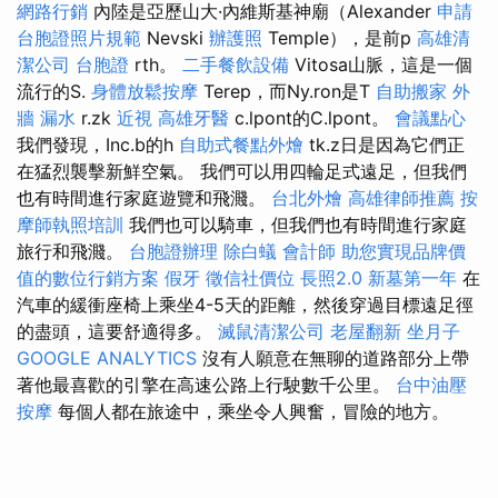
網路行銷
內陸是亞歷山大·內維斯基神廟（Alexander
申請
台胞證照片規範
Nevski
辦護照
Temple），是前p
高雄清
潔公司
台胞證
rth。
二手餐飲設備
Vitosa山脈，這是一個
流行的S.
身體放鬆按摩
Terep，而Ny.ron是T
自助搬家
外
牆 漏水
r.zk
近視
高雄牙醫
c.lpont的C.lpont。
會議點心
我們發現，Inc.b的h
自助式餐點外燴
tk.z日是因為它們正
在猛烈襲擊新鮮空氣。 我們可以用四輪足式遠足，但我們
也有時間進行家庭遊覽和飛濺。
台北外燴
高雄律師推薦
按
摩師執照培訓
我們也可以騎車，但我們也有時間進行家庭
旅行和飛濺。
台胞證辦理
除白蟻
會計師
助您實現品牌價
值的數位行銷方案
假牙
徵信社價位
長照2.0
新墓第一年
在
汽車的緩衝座椅上乘坐4-5天的距離，然後穿過目標遠足徑
的盡頭，這要舒適得多。
滅鼠清潔公司
老屋翻新
坐月子
GOOGLE ANALYTICS
沒有人願意在無聊的道路部分上帶
著他最喜歡的引擎在高速公路上行駛數千公里。
台中油壓
按摩
每個人都在旅途中，乘坐令人興奮，冒險的地方。