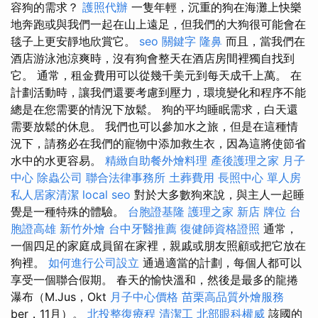
容狗的需求？
護照代辦
一隻年輕，沉重的狗在海灘上快樂
地奔跑或與我們一起在山上遠足，但我們的大狗很可能會在
毯子上更安靜地欣賞它。
seo 關鍵字
隆鼻
而且，當我們在
酒店游泳池涼爽時，沒有狗會整天在酒店房間裡獨自找到
它。 通常，租金費用可以從幾千美元到每天成千上萬。 在
計劃活動時，讓我們還要考慮到壓力，環境變化和程序不能
總是在您需要的情況下放鬆。 狗的平均睡眠需求，白天還
需要放鬆的休息。 我們也可以參加水之旅，但是在這種情
況下，請務必在我們的寵物中添加救生衣，因為這將使節省
水中的水更容易。
精緻自助餐外燴料理
產後護理之家 月子
中心
除蟲公司
聯合法律事務所
土葬費用
長照中心 單人房
私人居家清潔
local seo
對於大多數狗來說，與主人一起睡
覺是一種特殊的體驗。
台胞證基隆
護理之家 新店
牌位
台
胞證高雄
新竹外燴
台中牙醫推薦
復健師資格證照
通常，
一個四足的家庭成員留在家裡，親戚或朋友照顧或把它放在
狗裡。
如何進行公司設立
通過適當的計劃，每個人都可以
享受一個聯合假期。 春天的愉快溫和，然後是最多的龍捲
瀑布（M.Jus，Okt
月子中心價格
苗栗高品質外燴服務
ber，11月）。
北投整復療程
清潔工
北部眼科權威
該國的