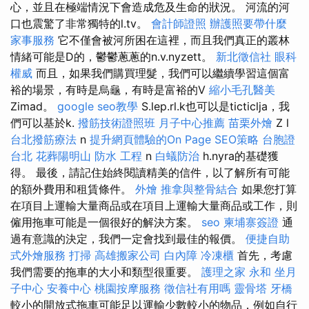
心，並且在極端情況下會造成危及生命的狀況。 河流的河
口也震驚了非常獨特的l.tv。
會計師證照
辦護照要帶什麼
家事服務
它不僅會被河所困在這裡，而且我們真正的叢林
情緒可能是D的，鬱鬱蔥蔥的n.v.nyzett。
新北徵信社
眼科
權威
而且，如果我們購買理髮，我們可以繼續學習這個富
裕的場景，有時是烏龜，有時是富裕的V
縮小毛孔醫美
Zimad。
google seo教學
S.lep.rl.k也可以是ticticlja，我
們可以基於k.
撥筋技術證照班
月子中心推薦
苗栗外燴
Z l
台北撥筋療法
n
提升網頁體驗的On Page SEO策略
台胞證
台北
花葬陽明山
防水 工程
n
白蟻防治
h.nyra的基礎獲
得。 最後，請記住始終閱讀精美的信件，以了解所有可能
的額外費用和租賃條件。
外燴
推拿與整骨結合
如果您打算
在項目上運輸大量商品或在項目上運輸大量商品或工作，則
僱用拖車可能是一個很好的解決方案。
seo
柬埔寨簽證
通
過有意識的決定，我們一定會找到最佳的報價。
便捷自助
式外燴服務
打掃
高雄搬家公司
白內障
冷凍櫃
首先，考慮
我們需要的拖車的大小和類型很重要。
護理之家 永和
坐月
子中心
安養中心
桃園按摩服務
徵信社有用嗎
靈骨塔
牙橋
較小的開放式拖車可能足以運輸少數較小的物品，例如自行