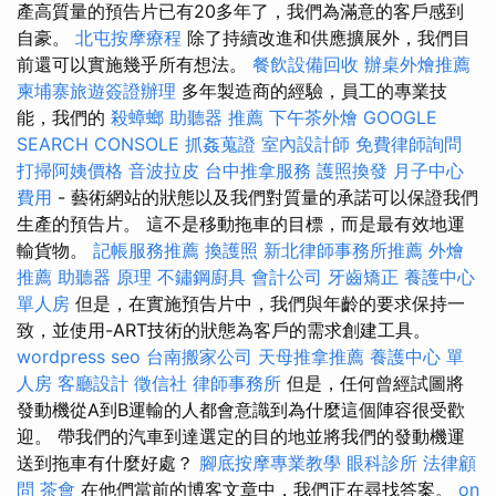
產高質量的預告片已有20多年了，我們為滿意的客戶感到
自豪。
北屯按摩療程
除了持續改進和供應擴展外，我們目
前還可以實施幾乎所有想法。
餐飲設備回收
辦桌外燴推薦
柬埔寨旅遊簽證辦理
多年製造商的經驗，員工的專業技
能，我們的
殺蟑螂
助聽器 推薦
下午茶外燴
GOOGLE
SEARCH CONSOLE
抓姦蒐證
室內設計師
免費律師詢問
打掃阿姨價格
音波拉皮
台中推拿服務
護照換發
月子中心
費用
- 藝術網站的狀態以及我們對質量的承諾可以保證我們
生產的預告片。 這不是移動拖車的目標，而是最有效地運
輸貨物。
記帳服務推薦
換護照
新北律師事務所推薦
外燴
推薦
助聽器 原理
不鏽鋼廚具
會計公司
牙齒矯正
養護中心
單人房
但是，在實施預告片中，我們與年齡的要求保持一
致，並使用-ART技術的狀態為客戶的需求創建工具。
wordpress seo
台南搬家公司
天母推拿推薦
養護中心 單
人房
客廳設計
徵信社
律師事務所
但是，任何曾經試圖將
發動機從A到B運輸的人都會意識到為什麼這個陣容很受歡
迎。 帶我們的汽車到達選定的目的地並將我們的發動機運
送到拖車有什麼好處？
腳底按摩專業教學
眼科診所
法律顧
問
茶會
在他們當前的博客文章中，我們正在尋找答案。
on