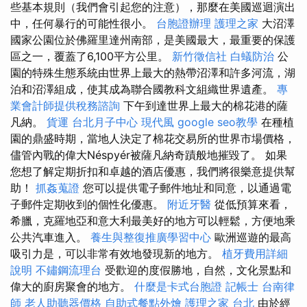
些基本規則（我們會引起您的注意），那麼在美國巡迴演出
中，任何暴行的可能性很小。
台胞證辦理
護理之家
大沼澤
國家公園位於佛羅里達州南部，是美國最大，最重要的保護
區之一，覆蓋了6,100平方公里。
新竹徵信社
白蟻防治
公
園的特殊生態系統由世界上最大的熱帶沼澤和許多河流，湖
泊和沼澤組成，使其成為聯合國教科文組織世界遺產。
專
業會計師提供稅務諮詢
下午到達世界上最大的棉花港的薩
凡納。
貨運
台北月子中心
現代風
google seo教學
在種植
園的鼎盛時期，當地人決定了棉花交易所的世界市場價格，
儘管內戰的偉大Néspyér被薩凡納奇蹟般地摧毀了。 如果
您想了解定期折扣和卓越的酒店優惠，我們將很樂意提供幫
助！
抓姦蒐證
您可以提供電子郵件地址和同意，以通過電
子郵件定期收到的個性化優惠。
附近牙醫
從低預算來看，
希臘，克羅地亞和意大利最美好的地方可以輕鬆，方便地乘
公共汽車進入。
養生與整復推廣學習中心
歐洲巡遊的最高
吸引力是，可以非常有效地發現新的地方。
植牙費用詳細
說明
不鏽鋼流理台
受歡迎的度假勝地，自然，文化景點和
偉大的廚房聚會的地方。
什麼是卡式台胞證
記帳士
台南律
師
老人助聽器價格
自助式餐點外燴
護理之家 台北
由於經