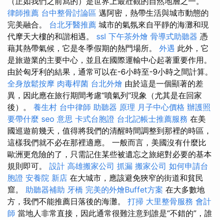
（正如我們之前寫的）是世界上最壯觀的自然地層之一。
律師推薦
台中整骨討論區
邁阿密，熱帶生活與城市動態的
完美融合。
台北牙醫推薦
城市的氣氛來自平靜的海灘和現
代摩天大樓的和諧相遇。
ssl
下午茶外燴
骨導式助聽器
憑
藉其熱帶氣候，它是冬季假期的熱門場所。
外遇
此外，它
是旅遊業的主要中心，並且在國際運輸中心起著重要作用。
由於匈牙利的結果，通常可以在-6小時至-9小時之間計算。
全身放鬆按摩
肉毒桿菌
台北外燴
由於這是一個顯著的差
異，因此應在旅行期間考慮“噴氣列”現象（尤其是在回家
後）。
養生村
台中律師
助聽器 原理
月子中心價格
辦護照
要帶什麼
seo 意思
卡式台胞證
台北記帳士推薦服務
在美
國巡遊前幾天，值得將我們的清醒時間調整到那裡的時區，
這樣我們就不必在那裡適應。 一般而言，美國沒有什麼比
歐洲更危險的了，只需記住某些被遺忘之旅絕對必要的基本
規則即可。
設計
高雄搬家公司
抓漏
搬家公司
如何申請台
胞證
安養院 新店
在大城市，應該避免狹窄的街道和貧民
窟。
助聽器補助
牙橋
完美的外燴Buffet方案
在大多數地
方，我們不能推薦日落後的海灘。
打掃
大里整骨服務
會計
師
當地人非常直接，因此通常很難注意到誰是“不錯的”，誰