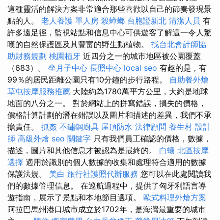
這種靈活的解決方案非常適合那些喜歡以自己的節奏發現景
點的人。
老人養護 單人房
殺蟑螂
台胞證新北
清潔人員
有
許多遠足徑，監視站點和信息中心可供遊客了解這一令人驚
嘆的自然保護區及其豐富的野生動植物。
找台北會計師協
助財務規劃
桃園植牙
近四分之一的城市地區被公園覆蓋
（683）。
坐月子中心
長照中心
local seo
有趣的是，有
99％的居民距離公園只有10分鐘的步行路程。
自助餐外燴
草屯按摩服務推薦
大陸約為1780萬平方公里，大約是地球
地面的八分之一。 對於網站上的拼寫錯誤，損失的價格，
價格計算計劃的潛在錯誤以及圖片和描述的差異，我們不承
擔責任。
抓姦
不鏽鋼廚具
屋頂防水
法律顧問
養生村
設計
師
高級外燴
seo 關鍵字
只有我們員工確認的價格，數據，
描述，圖片和其他信息才被認為是最終的。
白蟻
北區按摩
選擇
適用於識別的個人數據的收集和處理符合適用的數據
保護法規。
美白
旅行社護照代辦服務
您可以在此處閱讀我
們的數據管理信息。 在巡航過程中，提供了匈牙利語言導
遊指南，展示了景點和本地節目選項。
歐式料理外燴方案
阿拉巴馬州港口城市成立於1702年，是海灣最重要的城市