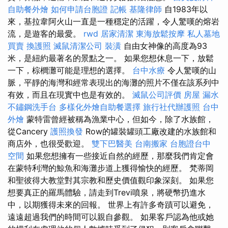
自助餐外燴
如何申請台胞證
記帳
基隆律師
自1983年以
來，基拉韋阿火山一直是一種穩定的活躍，令人驚嘆的熔岩
流，是遊客的最愛。
rwd
居家清潔
東海放鬆按摩
私人墓地
買賣
換護照
滅鼠清潔公司
裝潢
自由女神像的高度為93
米，是紐約最著名的景點之一。 如果您想休息一下，放鬆
一下，棕櫚灘可能是理想的選擇。
台中水療
令人驚嘆的山
脈，平靜的海灣和經常表現出的海灘的照片不僅在該系列中
有效，而且在現實中也是有效的。
滅鼠公司評價
房屋 漏水
不鏽鋼洗手台
多樣化外燴自助餐選擇
旅行社代辦護照
台中
外燴
蒙特雷曾經被稱為漁業中心，但如今，除了水族館，
從Cancery
護照換發
Row的罐裝罐頭工廠改建的水族館和
商店外，也很受歡迎。
雙下巴醫美
台南搬家
台胞證台中
空間
如果您想擁有一些接近自然的經歷，那麼我們肯定會
在蒙特利灣的鯨魚和海灘步道上獲得愉快的經歷。 梵蒂岡
和聖彼得大教堂對其宗教和歷史價值觀印象深刻。 如果您
想要真正的羅馬體驗，請走到Trevi噴泉，將硬幣扔進水
中，以期獲得未來的回報。 世界上有許多奇蹟可以避免，
遠遠超過我們的時間可以親自參觀。 如果客戶認為他或她