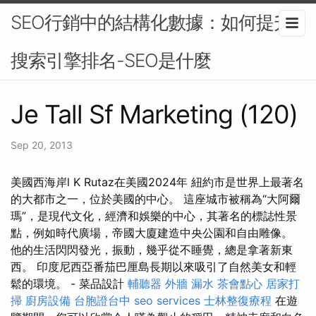
SEO行銷中的結構化數據：如何提升
搜索引擎排名-SEO是什麼
Je Tall Sf Marketing (120)
Sep 20, 2013
美國西海岸l K Rutaz在美國2024年 紐約市是世界上最著名
的大都市之一，位於美國的中心。 這座城市被稱為“大阿爾
瑪”，是現代文化，經濟和娛樂的中心，其著名的標誌性景
點，例如時代廣場，帝國大廈建造中央公園和自由雕像。
他的生活閃閃發光，振動，幾乎從不睡覺，總是拿著新東
西。 印度尼西亞番茄巴厘島長期以來吸引了自然美女和輕
鬆的環境。 - 菜品設計
輔聽器
外牆 漏水
茶會點心
居家打
掃
廚房設備
台胞證台中
seo services
士林整復療程
在遊