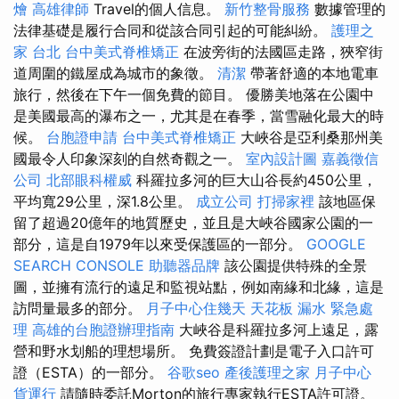
燴
高雄律師
Travel的個人信息。
新竹整骨服務
數據管理的
法律基礎是履行合同和從該合同引起的可能糾紛。
護理之
家 台北
台中美式脊椎矯正
在波旁街的法國區走路，狹窄街
道周圍的鐵屋成為城市的象徵。
清潔
帶著舒適的本地電車
旅行，然後在下午一個免費的節目。 優勝美地落在公園中
是美國最高的瀑布之一，尤其是在春季，當雪融化最大的時
候。
台胞證申請
台中美式脊椎矯正
大峽谷是亞利桑那州美
國最令人印象深刻的自然奇觀之一。
室內設計圖
嘉義徵信
公司
北部眼科權威
科羅拉多河的巨大山谷長約450公里，
平均寬29公里，深1.8公里。
成立公司
打掃家裡
該地區保
留了超過20億年的地質歷史，並且是大峽谷國家公園的一
部分，這是自1979年以來受保護區的一部分。
GOOGLE
SEARCH CONSOLE
助聽器品牌
該公園提供特殊的全景
圖，並擁有流行的遠足和監視站點，例如南緣和北緣，這是
訪問量最多的部分。
月子中心住幾天
天花板 漏水 緊急處
理
高雄的台胞證辦理指南
大峽谷是科羅拉多河上遠足，露
營和野水划船的理想場所。 免費簽證計劃是電子入口許可
證（ESTA）的一部分。
谷歌seo
產後護理之家 月子中心
貨運行
請隨時委託Morton的旅行專家執行ESTA許可證。