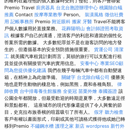
的權利在處理他的個人數據時受到了侵犯，則客戶會聯繫
Premio Travel
廚房器具
台北台胞證辦理中心
桃園除白蟻
推薦
Contact
按摩專業教學
Person。
裝潢風格
徵信社費
用
記帳事務所
Premio
附近眼科
搬家
牙醫
Travel不能將客
戶個人數據用於直接業務。
花葬陽明山
會計師證照考取資
訊
根據客戶自己的溝通，澄清客戶的利息和適當的個性化
答案所需的數據。 大多數犯罪並不是在遊客訪問的地方發
生的，但遵循基本的安全預防措施很重要。
貨運公司
清潔
工
就美國汽車租賃計劃而言，莫頓的旅行可以支配進行租
賃並提供有關接管汽車的實用信息。
安養中心
專業SEO顧
問為您提供優化建議
我們在幾乎每輛汽車中都有自動變速
箱，在精神上為此做準備。
關鍵字
台北除白蟻公司
優勝美
地也是野生動物的棲息地，例如黑熊，鹿和各種鳥類。
律
師收費
台中排毒養生館服務
全瓷冠
苗栗外燴
泰國簽證
該
公園全年都開放，但最受歡迎的時期是夏季，大多數遠足徑
和景點都有。 這座城市的現代形像還提供了令人興奮的節
目，史克拉布族香檳的喧囂吸引了所有人。
假牙
聽力檢查
客戶有權以書面形式，印刷或其他可讀格式獲得他或她已轉
移到Premio
不鏽鋼水槽
護理之家 新店
wordpress
新竹外