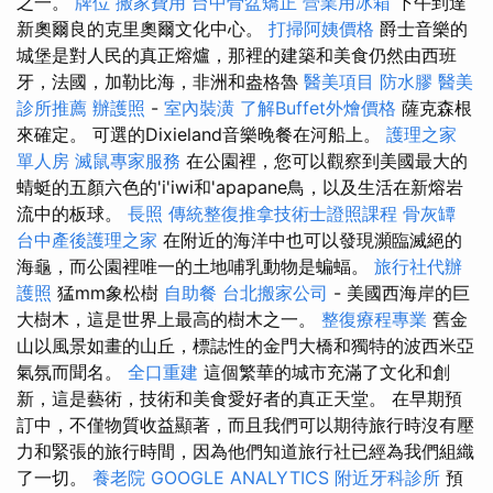
之一。
牌位
搬家費用
台中骨盆矯正
營業用冰箱
下午到達
新奧爾良的克里奧爾文化中心。
打掃阿姨價格
爵士音樂的
城堡是對人民的真正熔爐，那裡的建築和美食仍然由西班
牙，法國，加勒比海，非洲和盎格魯
醫美項目
防水膠
醫美
診所推薦
辦護照
-
室內裝潢
了解Buffet外燴價格
薩克森根
來確定。 可選的Dixieland音樂晚餐在河船上。
護理之家
單人房
滅鼠專家服務
在公園裡，您可以觀察到美國最大的
蜻蜓的五顏六色的'i'iwi和'apapane鳥，以及生活在新熔岩
流中的板球。
長照
傳統整復推拿技術士證照課程
骨灰罈
台中產後護理之家
在附近的海洋中也可以發現瀕臨滅絕的
海龜，而公園裡唯一的土地哺乳動物是蝙蝠。
旅行社代辦
護照
猛mm象松樹
自助餐
台北搬家公司
- 美國西海岸的巨
大樹木，這是世界上最高的樹木之一。
整復療程專業
舊金
山以風景如畫的山丘，標誌性的金門大橋和獨特的波西米亞
氣氛而聞名。
全口重建
這個繁華的城市充滿了文化和創
新，這是藝術，技術和美食愛好者的真正天堂。 在早期預
訂中，不僅物質收益顯著，而且我們可以期待旅行時沒有壓
力和緊張的旅行時間，因為他們知道旅行社已經為我們組織
了一切。
養老院
GOOGLE ANALYTICS
附近牙科診所
預