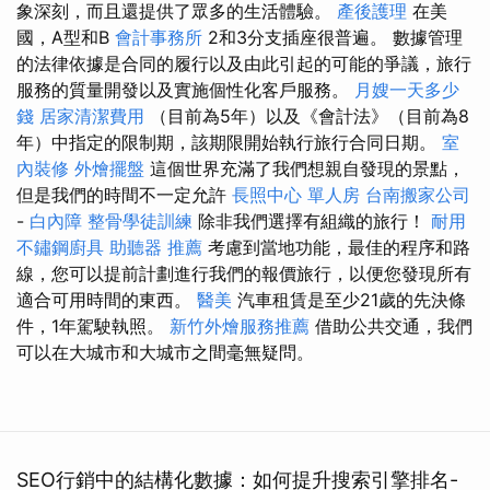
象深刻，而且還提供了眾多的生活體驗。
產後護理
在美
國，A型和B
會計事務所
2和3分支插座很普遍。 數據管理
的法律依據是合同的履行以及由此引起的可能的爭議，旅行
服務的質量開發以及實施個性化客戶服務。
月嫂一天多少
錢
居家清潔費用
（目前為5年）以及《會計法》（目前為8
年）中指定的限制期，該期限開始執行旅行合同日期。
室
內裝修
外燴擺盤
這個世界充滿了我們想親自發現的景點，
但是我們的時間不一定允許
長照中心 單人房
台南搬家公司
-
白內障
整骨學徒訓練
除非我們選擇有組織的旅行！
耐用
不鏽鋼廚具
助聽器 推薦
考慮到當地功能，最佳的程序和路
線，您可以提前計劃進行我們的報價旅行，以便您發現所有
適合可用時間的東西。
醫美
汽車租賃是至少21歲的先決條
件，1年駕駛執照。
新竹外燴服務推薦
借助公共交通，我們
可以在大城市和大城市之間毫無疑問。
SEO行銷中的結構化數據：如何提升搜索引擎排名-