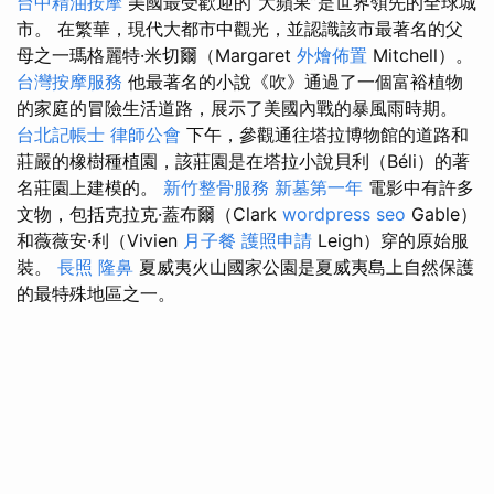
台中精油按摩
美國最受歡迎的“大蘋果”是世界領先的全球城
市。 在繁華，現代大都市中觀光，並認識該市最著名的父
母之一瑪格麗特·米切爾（Margaret
外燴佈置
Mitchell）。
台灣按摩服務
他最著名的小說《吹》通過了一個富裕植物
的家庭的冒險生活道路，展示了美國內戰的暴風雨時期。
台北記帳士
律師公會
下午，參觀通往塔拉博物館的道路和
莊嚴的橡樹種植園，該莊園是在塔拉小說貝利（Béli）的著
名莊園上建模的。
新竹整骨服務
新墓第一年
電影中有許多
文物，包括克拉克·蓋布爾（Clark
wordpress seo
Gable）
和薇薇安·利（Vivien
月子餐
護照申請
Leigh）穿的原始服
裝。
長照
隆鼻
夏威夷火山國家公園是夏威夷島上自然保護
的最特殊地區之一。