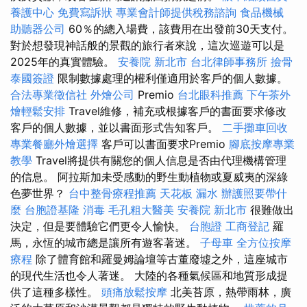
養護中心
免費寫訴狀
專業會計師提供稅務諮詢
食品機械
助聽器公司
60％的總入場費，該費用在出發前30天支付。
對於想發現神話般的景觀的旅行者來說，這次巡遊可以是
2025年的真實體驗。
安養院 新北市
台北律師事務所
撿骨
泰國簽證
限制數據處理的權利僅適用於客戶的個人數據。
合法專業徵信社
外燴公司
Premio
台北眼科推薦
下午茶外
燴輕鬆安排
Travel維修，補充或根據客戶的書面要求修改
客戶的個人數據，並以書面形式告知客戶。
二手攤車回收
專業餐廳外燴選擇
客戶可以書面要求Premio
腳底按摩專業
教學
Travel將提供有關您的個人信息是否由代理機構管理
的信息。 阿拉斯加未受感動的野生動植物或夏威夷的深綠
色夢世界？
台中整骨療程推薦
天花板 漏水
辦護照要帶什
麼
台胞證基隆
消毒
毛孔粗大醫美
安養院 新北市
很難做出
決定，但是要體驗它們更令人愉快。
台胞證
工商登記
羅
馬，永恆的城市總是讓所有遊客著迷。
子母車
全方位按摩
療程
除了體育館和羅曼姆論壇等古董廢墟之外，這座城市
的現代生活也令人著迷。 大陸的各種氣候區和地質形成提
供了這種多樣性。
頭痛放鬆按摩
北美苔原，熱帶雨林，廣