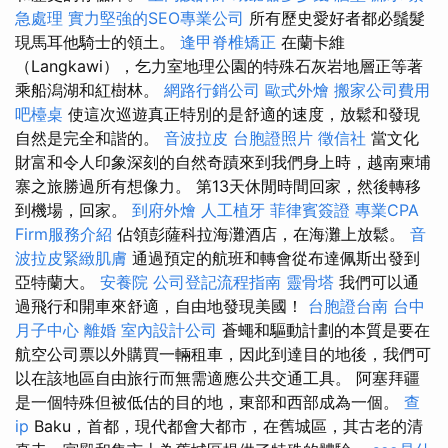
急處理
實力堅強的SEO專業公司
所有歷史愛好者都必鬚髮
現馬耳他騎士的領土。
逢甲脊椎矯正
在蘭卡維
（Langkawi），乞力室地理公園的特殊石灰岩地層正等著
乘船潟湖和紅樹林。
網路行銷公司
歐式外燴
搬家公司費用
吧檯桌
使這次巡遊真正特別的是舒適的速度，放鬆和發現
自然是完全和諧的。
音波拉皮
台胞證照片
徵信社
當文化
財富和令人印象深刻的自然奇蹟來到我們身上時，越南柬埔
寨之旅勝過所有想像力。 第13天休閒時間回家，然後轉移
到機場，回家。
到府外燴
人工植牙
菲律賓簽證
專業CPA
Firm服務介紹
佔領彭薩科拉海灘酒店，在海灘上放鬆。
音
波拉皮緊緻肌膚
通過預定的航班和轉會從布達佩斯出發到
亞特蘭大。
安養院
公司登記流程指南
靈骨塔
我們可以通
過飛行和開車來舒適，自由地發現美國！
台胞證台南
台中
月子中心
離婚
室內設計公司
蒼蠅和驅動計劃的本質是要在
航空公司票以外購買一輛租車，因此到達目的地後，我們可
以在該地區自由旅行而無需適應公共交通工具。 阿塞拜疆
是一個特殊但被低估的目的地，東部和西部成為一個。
查
ip
Baku，首都，現代都會大都市，在舊城區，其古老的清