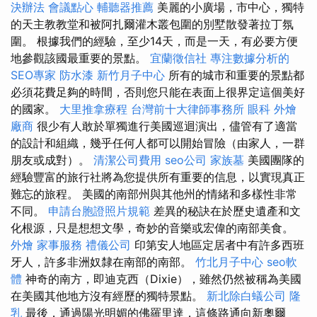
決辦法
會議點心
輔聽器推薦
美麗的小廣場，市中心，獨特
的天主教教堂和被阿扎爾灌木叢包圍的別墅散發著拉丁氛
圍。 根據我們的經驗，至少14天，而是一天，有必要方便
地參觀該國最重要的景點。
宜蘭徵信社
專注數據分析的
SEO專家
防水漆
新竹月子中心
所有的城市和重要的景點都
必須花費足夠的時間，否則您只能在表面上很界定這個美好
的國家。
大里推拿療程
台灣前十大律師事務所
眼科
外燴
廠商
很少有人敢於單獨進行美國巡迴演出，儘管有了適當
的設計和組織，幾乎任何人都可以開始冒險（由家人，一群
朋友或成對）。
清潔公司費用
seo公司
家族墓
美國團隊的
經驗豐富的旅行社將為您提供所有重要的信息，以實現真正
難忘的旅程。 美國的南部州與其他州的情緒和多樣性非常
不同。
申請台胞證照片規範
差異的秘訣在於歷史遺產和文
化根源，只是想想文學，奇妙的音樂或宏偉的南部美食。
外燴
家事服務
禮儀公司
印第安人地區定居者中有許多西班
牙人，許多非洲奴隸在南部的南部。
竹北月子中心
seo軟
體
神奇的南方，即迪克西（Dixie），雖然仍然被稱為美國
在美國其他地方沒有經歷的獨特景點。
新北除白蟻公司
隆
乳
最後，通過陽光明媚的佛羅里達，這條路通向新奧爾