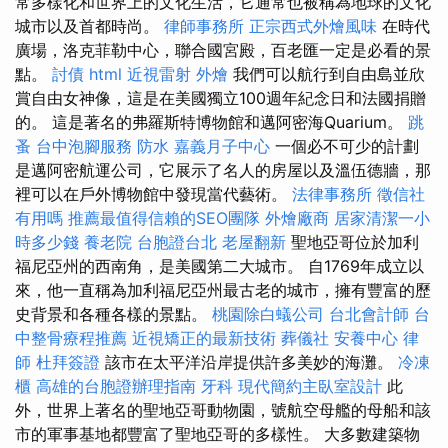
常多樣化和世界上的文化生活，它通常也被稱為地球的文化
城市以及首都時尚。
律師事務所
正宗西式外燴風味
在時代
廣場，洛克菲勒中心，聯合國宮殿，百老匯一定是必看的景
點。
討債
html
近視雷射
外燴
我們可以航行到自由島並欣
賞自由女神像，這是在美國獨立100週年紀念日和法國捐贈
的。 這是著名的弗羅斯特博物館和邁阿密海Quarium。
跳
蚤
台中泡腳服務
防水
嘉義月子中心
一個必不可少的計劃
是邁阿密航運公司，它展示了名人的房屋以及溫伍德牆，那
裡可以在戶外博物館中發現當代藝術。
法律事務所
徵信社
有用嗎
推薦最值得信賴的SEO團隊
外燴廠商
居家清潔一小
時多少錢
養老院
台胞證台北
老屋翻新
聖地亞哥位於加利
福尼亞州的西南角，是美國第二大城市。 自1769年成立以
來，他一直稱為加利福尼亞州最古老的城市，擁有豐富的歷
史背景和各種各樣的景點。
桃園除白蟻公司
台北會計師
台
中整骨療程推薦
近視矯正的最新技術
葬儀社
安養中心
律
師
杜拜簽證
該市在太平洋沿岸提供許多美妙的海灘。
冷凍
櫃
高雄的台胞證辦理指南
牙科
現代簡約主臥室設計
此
外，世界上著名的聖地亞哥動物園，號航空母艦的母船和該
市的軍事基地都豐富了聖地亞哥的多樣性。 大多數建築物