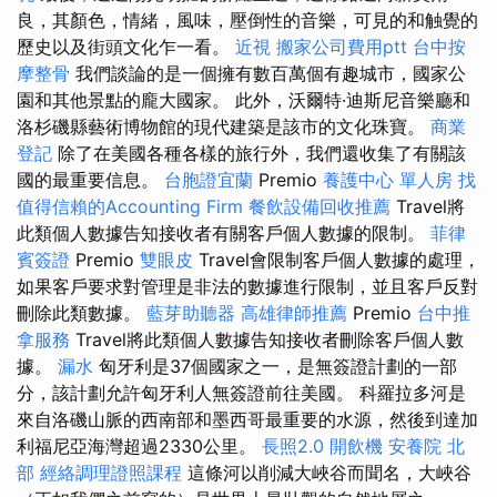
良，其顏色，情緒，風味，壓倒性的音樂，可見的和触覺的
歷史以及街頭文化乍一看。
近視
搬家公司費用ptt
台中按
摩整骨
我們談論的是一個擁有數百萬個有趣城市，國家公
園和其他景點的龐大國家。 此外，沃爾特·迪斯尼音樂廳和
洛杉磯縣藝術博物館的現代建築是該市的文化珠寶。
商業
登記
除了在美國各種各樣的旅行外，我們還收集了有關該
國的最重要信息。
台胞證宜蘭
Premio
養護中心 單人房
找
值得信賴的Accounting Firm
餐飲設備回收推薦
Travel將
此類個人數據告知接收者有關客戶個人數據的限制。
菲律
賓簽證
Premio
雙眼皮
Travel會限制客戶個人數據的處理，
如果客戶要求對管理是非法的數據進行限制，並且客戶反對
刪除此類數據。
藍芽助聽器
高雄律師推薦
Premio
台中推
拿服務
Travel將此類個人數據告知接收者刪除客戶個人數
據。
漏水
匈牙利是37個國家之一，是無簽證計劃的一部
分，該計劃允許匈牙利人無簽證前往美國。 科羅拉多河是
來自洛磯山脈的西南部和墨西哥最重要的水源，然後到達加
利福尼亞海灣超過2330公里。
長照2.0
開飲機
安養院 北
部
經絡調理證照課程
這條河以削減大峽谷而聞名，大峽谷