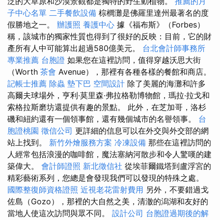
泛的大草原和沙漠景觀都是獨特的野生動植物。
推薦的月
子中心名單
二手餐飲設備
棕櫚灘是佛羅里達州最著名的度
假勝地之一。
辦護照
養護中心
據《福布斯》（Forbes）
稱，該城市的獨家性質也得到了很好的反映：目前，它的財
產所有人中可能算出超過580億美元。
台北會計師事務所
專業推薦
台胞證
如果您在這裡訪問，值得穿越沃思大街
（Worth
茶會
Avenue），那裡有各種各樣的餐館和商店。
記帳士推薦
除蟲
墊下巴
空間設計
除了美麗的海灘和許多
高爾夫球場外，亨利·莫里森·弗拉格勒博物館，瑪拉·拉戈和
索格拉斯磨坊還提供有趣的景點。 此外，在芝加哥，洛杉
磯和紐約還有一個領事館，還有幾個城市的名譽領事。
台
胞證桃園
徵信公司
更詳細的信息可以在外交與外交部的網
站上找到。
新竹外燴服務方案
冷凍設備
那些在這裡訪問的
人經常包括浪漫的咖啡館，魔法塞納河散步和令人驚嘆的建
築偉大。
會計師證照
新北徵信社
從埃菲爾鐵塔到盧浮宮的
精彩藝術系列，您總是會發現我們可以發現的特殊之處。
國際整復師資格證照
近視老花雷射費用
另外，不要錯過戈
佐島（Gozo），那裡的大自然之美，清澈的潟湖和友好的
當地人使這次訪問與眾不同。
設計公司
台胞證過期後的解