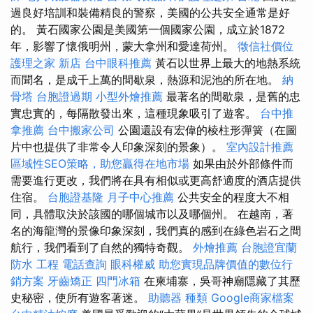
過良好培訓和裝備精良的警察，美國的公共安全通常是好
的。 黃石國家公園是美國第一個國家公園，成立於1872
年，影響了懷俄明州，蒙大拿州和愛達荷州。
徵信社價位
護理之家 新店
台中眼科推薦
黃石以世界上最大的地熱系統
而聞名，是成千上萬的間歇泉，熱源和泥池的所在地。
納
骨塔
台胞證過期
小型外燴推薦
最著名的間歇泉，是舊的忠
實忠實的，每隔散發出來，這種現象吸引了遊客。
台中推
拿推薦
台中搬家公司
公園還設有宏偉的棱柱形彈簧（在圖
片中也提供了非常令人印象深刻的景象）。
室內設計推薦
區域性SEO策略，助您贏得在地市場
如果由於外部條件而
需要進行更改，我們將在具有相似或更高舒適度的酒店提供
住宿。
台胞證基隆
月子中心推薦
公共安全的程度大不相
同，具體取決於該國的哪個城市以及哪個州。 在越南，著
名的海龍灣的景像印象深刻，我們真的感到在綠色岩石之間
航行，我們看到了自然的獨特奇觀。
外燴推薦
台胞證宜蘭
防水 工程
電話查詢
眼科權威
助您實現品牌價值的數位行
銷方案
牙齒矯正
四門冰箱
在柬埔寨，吳哥神廟隱藏了其歷
史秘密，使所有遊客著迷。
助聽器 種類
Google商家檔案