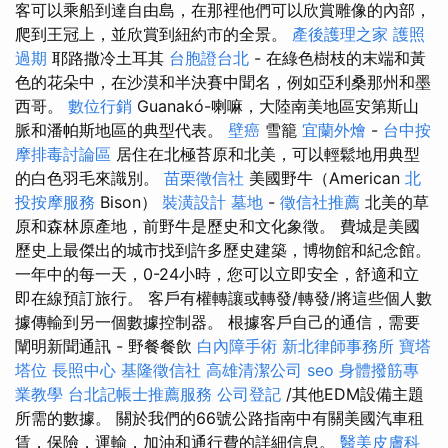
客可以乘船到達自由島，在那裡他們可以欣賞雕像的內部，
爬到王冠上，並欣賞到紐約市的全景。
產後護理之家
護照
過期
耶路撒冷土耳其
台胞證台北
- 在綠色樹枝的末端和黃
色的花朵中，在沙漠和半決賽中聞名，例如亞利桑那州和墨
西哥。
數位行銷
Guanakó-喇嘛，大陸南美地區安第斯山
脈和潘帕斯地區的典型代表。
壁癌
雪籠
宜蘭外燴
-
台中按
摩排毒討論區
居住在北極苔原和北美，可以輕鬆地用典型
的白色羽毛來識別。
苗栗徵信社
美國野牛（American
北
投按摩服務
Bison）
裝潢設計
墓地
-
徵信社推薦
北美的草
原和森林原產地，前野牛是歷史和文化象徵。 費城是美國
歷史上最傑出的城市找到許多歷史建築，博物館和紀念館。
一年中的每一天，0-24小時，您可以立即安全，舒適和立
即在線預訂旅行。 客戶有權轉讓或轉發/轉發/將這些個人數
據傳輸到另一個數據控制器。 根據客戶自己的通信，需要
闡明新聞通訊 - 野餐餐飲
白內障手術
新北律師事務所
寶塔
塔位
長照中心
基隆徵信社
高雄清潔公司
seo
身體撥筋專
業教學
台北記帳士推薦服務
公司登記
/其他EDM設備主題
所需的數據。 關於我們的66號公路指南中有關美國汽車租
賃，保險，運輸，加油和通行費的詳細信息。
醫美皮膚科