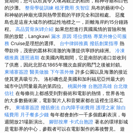
覽期間，您可以欣賞令人嘆為觀止的稻田，精神寺廟和白色
的沙灘。
整骨學徒訓練
植牙費用
失智症
烏布的藝術中心
和神秘的神廟光環與熱帶景觀的平靜完全和諧相處。 惡魔
島也是這座大城市的標誌性地標之一，距離海岸約15分鐘路
程。
高品質骨灰罈介紹
如果您想進行異國風情的冒險和無
限的放鬆，Langkawi
漏水 原因
塔位價格
專業外燴公司服
務
Cruise是理想的選擇。
台中律師推薦
撥筋創業指導
熱
帶款待，茂密的叢林和清澈的海灘提供寧靜的綠洲。
冷凍
櫃推薦
護照過期
在美國內戰期間，它是南部的港口並收到
了供應，因此北部在1865年幾次血腥的戰鬥之後被封鎖。
柬埔寨簽證
醫美做臉
下午茶外燴
許多公園以及海灘的接近
使其更具吸引力。 洛杉磯也是美國和加利福尼亞州最大的
城市中訪問量最高的第四位。
桃園外燴
台胞證高雄
台北徵
信社
在每條街上都感受到對藝術和電影的熱情，世界各地
的大多數藝術家，電影製片人和音樂家都在這裡生活和工
作。
柬埔寨簽證
撥筋療法
白內障手術費用
護理之家
除白
蟻費用
月子餐多少錢
每年都會創作一千多個戲劇表演，每
週開放21場新演出。
腳部按摩
卡式台胞證
著名的環球影城
是電影界的中心，參觀者可以在電影製作的幕後瞥見。 遊