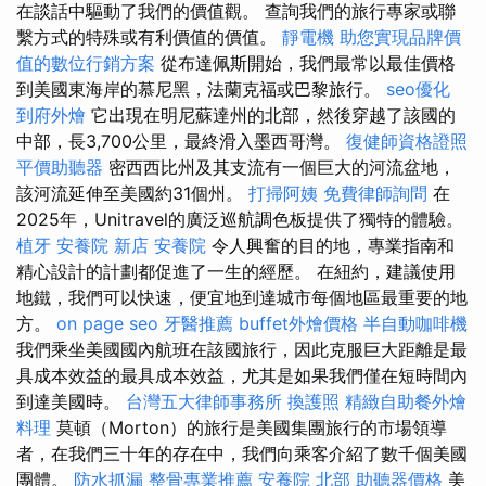
在談話中驅動了我們的價值觀。 查詢我們的旅行專家或聯
繫方式的特殊或有利價值的價值。
靜電機
助您實現品牌價
值的數位行銷方案
從布達佩斯開始，我們最常以最佳價格
到美國東海岸的慕尼黑，法蘭克福或巴黎旅行。
seo優化
到府外燴
它出現在明尼蘇達州的北部，然後穿越了該國的
中部，長3,700公里，最終滑入墨西哥灣。
復健師資格證照
平價助聽器
密西西比州及其支流有一個巨大的河流盆地，
該河流延伸至美國約31個州。
打掃阿姨
免費律師詢問
在
2025年，Unitravel的廣泛巡航調色板提供了獨特的體驗。
植牙
安養院 新店
安養院
令人興奮的目的地，專業指南和
精心設計的計劃都促進了一生的經歷。 在紐約，建議使用
地鐵，我們可以快速，便宜地到達城市每個地區最重要的地
方。
on page seo
牙醫推薦
buffet外燴價格
半自動咖啡機
我們乘坐美國國內航班在該國旅行，因此克服巨大距離是最
具成本效益的最具成本效益，尤其是如果我們僅在短時間內
到達美國時。
台灣五大律師事務所
換護照
精緻自助餐外燴
料理
莫頓（Morton）的旅行是美國集團旅行的市場領導
者，在我們三十年的存在中，我們向乘客介紹了數千個美國
團體。
防水抓漏
整骨專業推薦
安養院 北部
助聽器價格
美