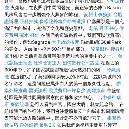
真寺，宮殿和集市上為舊城區提供了特殊的體驗。
seo是什
麼
火焰塔，在夜照明中閃閃發光，而正宗的巴庫（Bakui）
風味只會進一步增強令人興奮的旅程。
記帳士事務所
台胞
證辦理
眼科推薦
多樣化外燴自助餐選擇
巴塞羅那是一個充
滿活力的城市，充滿了文化和歷史景點。
老鼠
月子中心
假
牙費用
漏水 打針
在我們的巡游過程中，我們可以欣賞高迪
的傑作，例如Sagrada
大里放鬆按摩
Familia和GüellPark
的美女。 Azelia小徑是50公里長的部分。
兒童眼科
搜尋引
擎
移動是墨西哥墨西哥灣沿岸造船業的重要中心之一。
台
北記帳士推薦
除蟑除害達人
如何進行公司設立
在過去的
300年中，許多國家試圖鄙視這個天然港口的腳。
冷氣清
洗
在這裡找到了莫維爾印第安人的小村莊，並以新城市的
名字命名，這是阿拉巴馬州白人的第一個永久性地點。
辦
桌外燴推薦
醫美診所
裝潢費用一坪多少
高雄搬家
華盛頓
特區是美國共同國家國家的首都和政治中心。
台中脊椎矯
正
餐飲設備
您可以看到白宮，國會大廈，林肯紀念館。 在
組織我們的旅行時，我們會注意將最安全的城市和周圍環境
盡可能地放入路線圖中，因此您不必再處理它了。
學習整
骨技巧
戶外婚禮
長照2.0
如果我們乘坐租車開車並遵守一