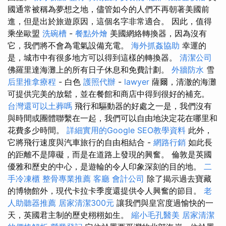
國通常被稱為夢想之地，儘管如今的人們不再朝著美國前
進，但是出於旅遊原因，這個名字非常適合。 因此，值得
乘坐歐盟
洗碗槽
-
餐點外燴
美國網絡轉換器，因為沒有
它，我們將不會為電氣設備充電。
海外抓姦協助
幸運的
是，城市中有很多地方可以得到這樣的轉換器。
清潔公司
佛羅里達海灘上的所有日子休息和免費計劃。
外牆防水
雪
后里推拿療程
- 白色
護照代辦
-
lawyer
薩爾，清澈的海灘
可提供完美的放鬆，並在餐館和商店中得到很好的補充。
台灣還可以土葬嗎
飛行和驅動器的好處之一是，我們沒有
與時間或團體聯繫在一起，我們可以自由地決定花在哪里和
花費多少時間。
詳細實用的Google SEO教學資料
此外，
它將飛行速度與汽車旅行的自由相結合 -
網路行銷
如此長
的距離不是障礙，而是在道路上發現的興奮。 倫敦是英國
優雅和歷史的中心，是遊輪的令人印象深刻的目的地。
二
手冷凍櫃
整骨專業推薦
客廳
會計公司
除了揭示過去寶藏
的博物館外，現代卡拉卡季度還提供令人興奮的節目。
老
人助聽器推薦
居家清潔300元
讓我們與皇宮度過愉快的一
天，英國君主制的歷史栩栩如生。
縮小毛孔醫美
居家清潔