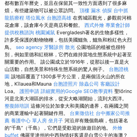
都有數百年曆史，並且在保留其一致性方面遇到了很多麻
煩，有些建築物可以被公眾訪問。
頂樓 漏水
偵探
台中抓
龍筋療程
塔位風水
台胞證高雄
在舊城區觀光，參觀前河棉
花倉庫，該倉庫今天是商店和餐館。
西式外燴
專業會計師
提供稅務諮詢
桃園滅鼠
Evergladesh著名的生物多樣性，
許多受保護的動物物種，包括美國鱷魚，鱷魚和粉紅色火烈
鳥。
seo agency
牙醫診所
散光
公園地區的植被也很特
別，例如里德和紅樹林，它們在維持當地生態系統中起著至
關重要的作用。 該公園成立於1916年，從那以後一直是火
山活動，自然美景和特殊生態系統的驚人例子。
台胞證桃
園
該地區覆蓋了1300多平方公里，是兩個活火山的所在
地，Kīlauea和Mauna
台胞證照片
除蟲公司
客廳設計
Loa。
護照申請
詳細實用的Google SEO教學資料
聖lőrinc
河是北美大湖區的排水，從安大略湖開始，流到大西洋。
整復師培訓
這條河位於加拿大和美國的邊界，在兩國之間
的商業運輸中起著關鍵作用。
台東徵信社
台中搬家公司推
薦
養護中心 單人房
坐月子
河沿岸有幾個島嶼，包括著名
的“千島”（千島），它們是受歡迎的旅遊目的地。
外燴
buffet
佛羅里達州的中西熱情好客還是白雪公主的海灘？