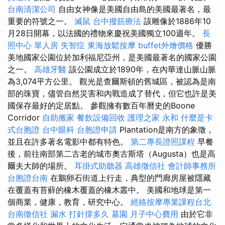
台南清潔公司
自由女神像是美國自由島的美國最著名，最
重要的符號之一。
滅鼠
台中撥筋療法
該雕像於1886年10
月28日開幕，以法國的禮物來慶祝美國獨立100週年。
長
照中心 單人房
失智症
東海放鬆按摩
buffet外燴價格
優勝
美地國家公園位於加利福尼亞州，是美國最著名的國家公園
之一。
高雄牙醫
該公園成立於1890年，在內華達山脈山脈
為3,074平方公里。 觀光是查爾斯頓的舊城區，被認為是南
部的珠寶，儘管自然災害和內戰造成了替代，但它也許是美
國保存最好的定居點。 參觀擁有數百年曆史的Boone
Corridor
自助搬家
餐飲設備回收
護理之家 永和
什麼是卡
式台胞證
台中眼科
台胞證申請
Plantation是南方的象徵，
並且在許多著名電影中都有特色。
第二專長證照課程
早餐
後，前往南部第二古老的城市奧古斯塔（Augusta）也是高
爾夫大師的場所。
耳掛式助聽器
高雄徵信社
會計師事務所
台胞證台南
在鵝卵石街道上行走，典型的門廊房屋被隱藏
在覆蓋有苔蘚的橡木覆蓋的橡木叢中。 美國和地球是第一
個商業，健康，教育，研究中心。
經絡按摩專業課程台北
台南徵信社
漏水 打針撐多久
墓園
月子中心費用
由於它非