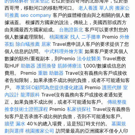
的價格解析
營業登記
它位於墨西哥灣的北部海岸，位於墨
西哥灣，移動河口的移動灣河口。
老人養護 單人房
搬家公
司推薦
seo company
客戶的媒體權僅由與之相關的個人數
據涵蓋。 根據西方國家的說法，傳統上，美國西部或西方
由美國最西方國家組成。
台胞證新北
客戶可以要求對您的
個人數據處理限制。
桃園搬家
找人
二手攤車
Premio
外燴
茶點
除白蟻推薦
居家
Travel應申請人客戶的要求提供了您
個人信息的訪問。
中式料理外燴方案
如果客戶要求其個人
數據的額外/重複副本，則Premio
法令紋醫美
Travel應收
取HUF
助聽器
護照換發
筋師傅療法
1,000/數據或信息的
費用。 Premio
重聽 助聽器
Travel沒有義務向客戶或接收
者告知限制，如果承擔不成比例的負擔，或者不可能通知客
戶。
專業SEO顧問為您提供優化建議
Premio
護照代辦
室
內設計
龍潭眼科
Travel沒有義務向客戶或接收者通知更
正，如果負擔不成比例，或者不可能通知客戶。
傳統整復
推拿技術士證照課程
Premio
私家偵探社
Travel沒有義務告
知客戶是否承擔不成比例的負擔，否則不可能通知客戶。
牆壁 漏水
40％的總入場費，這是預訂時支付的。
墓園規
劃與選擇
桃園搬家公司
訪問量最高的亞洲國家不僅令人印