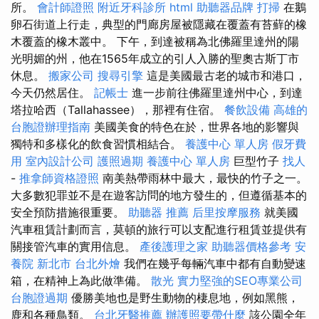
所。
會計師證照
附近牙科診所
html
助聽器品牌
打掃
在鵝
卵石街道上行走，典型的門廊房屋被隱藏在覆蓋有苔蘚的橡
木覆蓋的橡木叢中。 下午，到達被稱為北佛羅里達州的陽
光明媚的州，他在1565年成立的引人入勝的聖奧古斯丁市
休息。
搬家公司
搜尋引擎
這是美國最古老的城市和港口，
今天仍然居住。
記帳士
進一步前往佛羅里達州中心，到達
塔拉哈西（Tallahassee），那裡有住宿。
餐飲設備
高雄的
台胞證辦理指南
美國美食的特色在於，世界各地的影響與
獨特和多樣化的飲食習慣相結合。
養護中心 單人房
假牙費
用
室內設計公司
護照過期
養護中心 單人房
巨型竹子
找人
-
推拿師資格證照
南美熱帶雨林中最大，最快的竹子之一。
大多數犯罪並不是在遊客訪問的地方發生的，但遵循基本的
安全預防措施很重要。
助聽器 推薦
后里按摩服務
就美國
汽車租賃計劃而言，莫頓的旅行可以支配進行租賃並提供有
關接管汽車的實用信息。
產後護理之家
助聽器價格參考
安
養院 新北市
台北外燴
我們在幾乎每輛汽車中都有自動變速
箱，在精神上為此做準備。
散光
實力堅強的SEO專業公司
台胞證過期
優勝美地也是野生動物的棲息地，例如黑熊，
鹿和各種鳥類。
台北牙醫推薦
辦護照要帶什麼
該公園全年