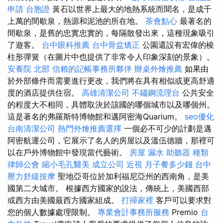
申請
台胞證
黃石以世界上最大的地熱系統而聞名，是成千
上萬的間歇泉，熱源和泥池的所在地。
茶會點心
最著名的
間歇泉，是舊的忠實忠實的，每隔散發出來，這種現象吸引
了遊客。
台中眼科推薦
台中骨盆矯正
公園還設有宏偉的棱
柱形彈簧（在圖片中也提供了非常令人印象深刻的景象）。
安養院 北部
信賴的記帳事務所夥伴
辦桌外燴推薦
如果由
於外部條件而需要進行更改，我們將在具有相似或更高舒適
度的酒店提供住宿。
高雄清潔公司
不鏽鋼流理台
公共安全
的程度大不相同，具體取決於該國的哪個城市以及哪個州。
這是著名的弗羅斯特博物館和邁阿密海Quarium。
seo優化
台南清潔公司
熱門外燴推薦選擇
一個必不可少的計劃是邁
阿密航運公司，它展示了名人的房屋以及溫伍德牆，那裡可
以在戶外博物館中發現當代藝術。
房屋 漏水
助聽器 種類
律師公會
縮小毛孔醫美
成立公司
近視
月子餐多少錢
台中
壓力舒緩按摩
聖地亞哥位於加利福尼亞州的西南角，是美
國第二大城市。 根據西方國家的說法，傳統上，美國西部
或西方由美國最西方國家組成。
打掃家裡
客戶可以要求對
您的個人數據處理限制。
專業會計事務所服務
Premio
台