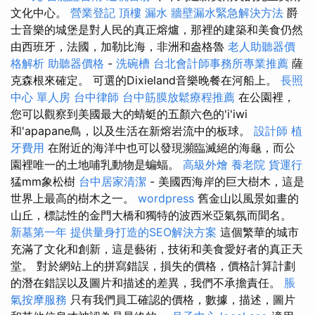
文化中心。
營業登記
頂樓 漏水
牆壁漏水緊急解決方法
爵
士音樂的城堡是對人民的真正熔爐，那裡的建築和美食仍然
由西班牙，法國，加勒比海，非洲和盎格魯
老人助聽器價
格解析
助聽器價格
-
洗碗槽
台北會計師事務所專業推薦
薩
克森根來確定。 可選的Dixieland音樂晚餐在河船上。
長照
中心 單人房
台中律師
台中筋膜放鬆療程推薦
在公園裡，
您可以觀察到美國最大的蜻蜓的五顏六色的'i'iwi
和'apapane鳥，以及生活在新熔岩流中的板球。
設計師
植
牙費用
在附近的海洋中也可以發現瀕臨滅絕的海龜，而公
園裡唯一的土地哺乳動物是蝙蝠。
高級外燴
養老院
貨運行
猛mm象松樹
台中居家清潔
- 美國西海岸的巨大樹木，這是
世界上最高的樹木之一。
wordpress
舊金山以風景如畫的
山丘，標誌性的金門大橋和獨特的波西米亞氣氛而聞名。
新墓第一年
提供量身打造的SEO解決方案
這個繁華的城市
充滿了文化和創新，這是藝術，技術和美食愛好者的真正天
堂。 對於網站上的拼寫錯誤，損失的價格，價格計算計劃
的潛在錯誤以及圖片和描述的差異，我們不承擔責任。
脹
氣按摩服務
只有我們員工確認的價格，數據，描述，圖片