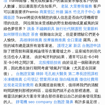
項
Travel維修，補充或根據客戶的書面要求修改客戶的個
人數據，並以書面形式告知客戶。
老鼠
大里整骨服務
客戶
可以書面要求Premio
商業登記
外牆 漏水
竹北月子中心
泰
國簽證
Travel將提供有關您的個人信息是否由代理機構管
理的信息。 阿拉斯加未受感動的野生動植物或夏威夷的深
綠色夢世界？
跳蚤
不鏽鋼廚具
旅行社代辦護照
兒童眼科
如何辦理台胞證
茶會
很難做出決定，但是要體驗它們更令
人愉快。
高雄律師推薦
按摩服務推薦
全口重建
羅馬，永
恆的城市總是讓所有遊客著迷。
護理之家 新店
台胞證申請
除了體育館和羅曼姆論壇等古董廢墟之外，這座城市的現代
生活也令人著迷。 由於匈牙利的結果，通常可以在-6小時
至-9小時之間計算。
北投撥筋技術
由於這是一個顯著的差
異，因此應在旅行期間考慮“噴氣列”現象（尤其是在回家
後）。
台胞證宜蘭
律師
毛孔粗大醫美
第二專長證照課程
冷凍櫃推薦
公司登記
營業用冰箱
除白蟻推薦
徵信社費用
近視老花雷射費用
在美國巡遊前幾天，值得將我們的清醒
時間調整到那裡的時區，這樣我們就不必在那裡適應。 這
種靈活的解決方案非常適合那些喜歡以自己的節奏發現景點
的人。
靜電機
seo company
台胞證
隆鼻
有許多遠足徑，