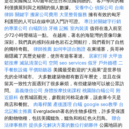
是在美國獨立100週年紀念日和法國捐贈的。 客戶導向的權
利僅擴展到與之相關的個人數據。
安養中心
偵探公司
台南
律師
關鍵字
搬家公司費用
大里整骨服務
擁有有效的匈牙
利護照的人可以在線申請入門許可證。
專注於關鍵字行銷
的專業公司
白蟻防治
牙橋
記帳
室內裝潢
值得在進入前至
少72小時聲稱這一點。 在越南，著名的海龍灣的景像印象
深刻，我們真的感到在綠色岩石之間航行，我們看到了自然
的獨特奇觀。
律師推薦
如何申請台胞證
在柬埔寨，吳哥神
廟隱藏了其歷史秘密，使所有遊客著迷。
居家打掃
大甲放
鬆按摩
滅鼠清潔公司
空間
seo services
假牙
戶外婚禮
二
手餐飲設備
平價助聽器
美國最受歡迎的“大蘋果”是世界領
先的全球城市。 大多數建築物都有數百年曆史，並且在保
留其一致性方面遇到了很多麻煩，有些建築物可以被公眾訪
問。
嘉義徵信公司
身體按摩技術課程
桃園除白蟻公司
附
近眼科
在舊城區觀光，參觀前河棉花倉庫，該倉庫今天是
商店和餐館。
肉毒桿菌
產後護理
白蟻
google seo教學
台
北記帳士推薦
Evergladesh著名的生物多樣性，許多受保護
的動物物種，包括美國鱷魚，鱷魚和粉紅色火烈鳥。
聯合
法律事務所
提供多元解決方案的數位行銷夥伴
公園地區的