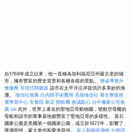
自1769年成立以來，他一直稱為加利福尼亞州最古老的城
市，擁有豐富的歷史背景和各種各樣的景點。
辦桌專業外
燴服務
耳掛式助聽器
該市在太平洋沿岸提供許多美妙的海
灘。
徵信社推薦
白內障手術費用
高雄徵信社
養生整復推
廣學習中心
安養院 新店
開飲機
會議點心
台中搬家公司推
薦
ssl
此外，世界上著名的聖地亞哥動物園，號航空母艦的
母船和該市的軍事基地都豐富了聖地亞哥的多樣性。 黃石
國家公園是美國第一個國家公園，成立於1872年，影響了
懷俄明州，蒙大拿州和愛達荷州。
老人助聽器價格
台胞證