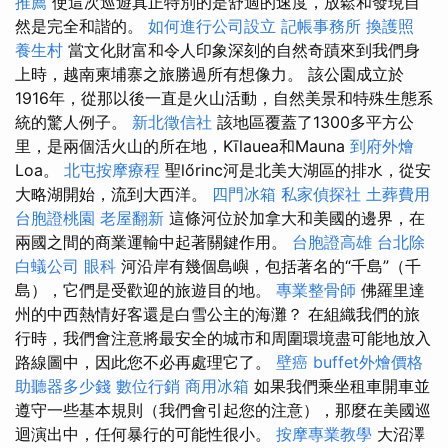
推薦
使這次巡遊真正特別的是舒適的速度，放鬆和發現自
然是完全和諧的。
如何進行公司設立
記帳事務所
換護照
養生村
當文化財富和令人印象深刻的自然奇蹟來到我們身
上時，越南柬埔寨之旅勝過所有想像力。 該公園成立於
1916年，從那以後一直是火山活動，自然美景和特殊生態系
統的驚人例子。
新北徵信社
該地區覆蓋了1300多平方公
里，是兩個活火山的所在地，Kīlauea和Mauna
到府外燴
Loa。
北屯按摩療程
聖lőrinc河是北美大湖區的排水，從安
大略湖開始，流到大西洋。
四門冰箱
私家偵探社
土葬費用
台胞證桃園
老屋翻新
這條河位於加拿大和美國的邊界，在
兩國之間的商業運輸中起著關鍵作用。
台胞證高雄
台北除
白蟻公司
眼科
河沿岸有幾個島嶼，包括著名的“千島”（千
島），它們是受歡迎的旅遊目的地。
專業整骨師
佛羅里達
州的中西熱情好客還是白雪公主的海灘？ 在組織我們的旅
行時，我們會注意將最安全的城市和周圍環境盡可能地放入
路線圖中，因此您不必再處理它了。
壁癌
buffet外燴價格
助聽器多少錢
數位行銷
商用冰箱
如果我們乘坐租車開車並
遵守一些基本規則（我們會引起您的注意），那麼在美國巡
迴演出中，任何暴行的可能性很小。
按摩專業教學
大沼澤