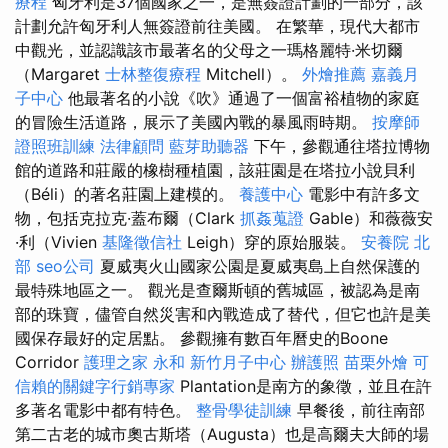
療程
匈牙利是37個國家之一，是無簽證計劃的一部分，該
計劃允許匈牙利人無簽證前往美國。 在繁華，現代大都市
中觀光，並認識該市最著名的父母之一瑪格麗特·米切爾
（Margaret
士林整復療程
Mitchell）。
外燴推薦
嘉義月
子中心
他最著名的小說《吹》通過了一個富裕植物的家庭
的冒險生活道路，展示了美國內戰的暴風雨時期。
按摩師
證照班訓練
法律顧問
藍芽助聽器
下午，參觀通往塔拉博物
館的道路和莊嚴的橡樹種植園，該莊園是在塔拉小說貝利
（Béli）的著名莊園上建模的。
養護中心
電影中有許多文
物，包括克拉克·蓋布爾（Clark
抓姦蒐證
Gable）和薇薇安
·利（Vivien
基隆徵信社
Leigh）穿的原始服裝。
安養院 北
部
seo公司
夏威夷火山國家公園是夏威夷島上自然保護的
最特殊地區之一。 觀光是查爾斯頓的舊城區，被認為是南
部的珠寶，儘管自然災害和內戰造成了替代，但它也許是美
國保存最好的定居點。 參觀擁有數百年曆史的Boone
Corridor
護理之家 永和
新竹月子中心
辦護照
苗栗外燴
可
信賴的關鍵字行銷專家
Plantation是南方的象徵，並且在許
多著名電影中都有特色。
整骨學徒訓練
早餐後，前往南部
第二古老的城市奧古斯塔（Augusta）也是高爾夫大師的場