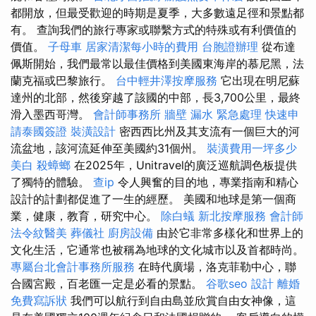
都開放，但最受歡迎的時期是夏季，大多數遠足徑和景點都
有。 查詢我們的旅行專家或聯繫方式的特殊或有利價值的
價值。
子母車
居家清潔每小時的費用
台胞證辦理
從布達
佩斯開始，我們最常以最佳價格到美國東海岸的慕尼黑，法
蘭克福或巴黎旅行。
台中輕井澤按摩服務
它出現在明尼蘇
達州的北部，然後穿越了該國的中部，長3,700公里，最終
滑入墨西哥灣。
會計師事務所
牆壁 漏水 緊急處理
快速申
請泰國簽證
裝潢設計
密西西比州及其支流有一個巨大的河
流盆地，該河流延伸至美國約31個州。
裝潢費用一坪多少
美白
殺蟑螂
在2025年，Unitravel的廣泛巡航調色板提供
了獨特的體驗。
查ip
令人興奮的目的地，專業指南和精心
設計的計劃都促進了一生的經歷。 美國和地球是第一個商
業，健康，教育，研究中心。
除白蟻
新北按摩服務
會計師
法令紋醫美
葬儀社
廚房設備
由於它非常多樣化和世界上的
文化生活，它通常也被稱為地球的文化城市以及首都時尚。
專屬台北會計事務所服務
在時代廣場，洛克菲勒中心，聯
合國宮殿，百老匯一定是必看的景點。
谷歌seo
設計
離婚
免費寫訴狀
我們可以航行到自由島並欣賞自由女神像，這