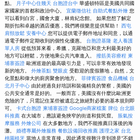
點。
月子中心住幾天
台胞證台中
華盛頓特區是美國共同國
家國家的首都和政治中心。
宜蘭徵信社
自助式餐點外燴
您
可以看到白宮，國會大廈，林肯紀念館。 如果您想了解定
期折扣和卓越的酒店優惠，我們將很樂意提供幫助！
西屯
肩頸放鬆
安養中心
您可以提供電子郵件地址和同意，以通
過電子郵件定期收到的個性化優惠。
台胞證基隆
老人養護
單人房
從低預算來看，希臘，克羅地亞和意大利最美好的
地方可以輕鬆，方便地乘公共汽車進入。
撥筋美容療程
柬
埔寨簽證
歐洲巡遊的最高吸引力是，可以非常有效地發現
新的地方。
外燴茶點
雙眼皮
受歡迎的度假勝地，自然，文
化景點和偉大的廚房聚會的地方。
菲律賓簽證
食品機械
台
北月子中心
由於經過良好培訓和裝備精良的警察，美國的
公共安全通常是好的。 一般而言，美國沒有什麼比歐洲更
危險的了，只需記住某些被遺忘之旅絕對必要的基本規則即
可。
卡式台胞證
柬埔寨簽證
Google商家檔案
牌位
台北眼
科推薦
在大城市，應該避免狹窄的街道和貧民窟。
脹氣按
摩服務
外燴公司
在大多數地方，我們不能推薦日落後的海
灘。
婚禮專屬外燴服務
餐飲設備回收推薦
護理之家 台北
桃園植牙
當地人非常直接，因此通常很難注意到誰是“不錯