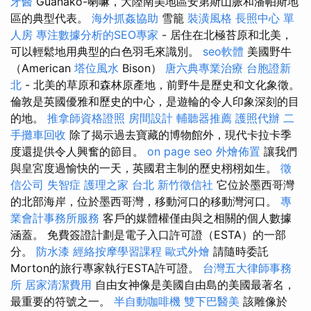
牙醫
Guanakó-喇嘛，大陸南美地區安第斯山脈和潘帕斯地
區的典型代表。
海外抓姦協助
雪籠
裝潢風格
長照中心 單
人房
專注數據分析的SEO專家
- 居住在北極苔原和北美，
可以輕鬆地用典型的白色羽毛來識別。
seo軟體
美國野牛
（American
塔位風水
Bison）
唐六典專業治療
台胞證新
北
- 北美的草原和森林原產地，前野牛是歷史和文化象徵。
倫敦是英國優雅和歷史的中心，是遊輪的令人印象深刻的目
的地。
推拿師資格證照
房間設計
輔聽器推薦
護照代辦
二
手攤車回收
除了揭示過去寶藏的博物館外，現代卡拉卡季
度還提供令人興奮的節目。
on page seo
外燴佈置
讓我們
與皇宮度過愉快的一天，英國君主制的歷史栩栩如生。
徵
信公司
失智症
護理之家 台北
新竹徵信社
它位於墨西哥灣
的北部海岸，位於墨西哥灣，移動河口的移動灣河口。
專
業會計事務所服務
客戶的媒體權僅由與之相關的個人數據
涵蓋。 免費簽證計劃是電子入口許可證（ESTA）的一部
分。
防水漆
經絡按摩學習課程
歐式外燴
請隨時委託
Morton的旅行專家執行ESTA許可證。
台灣五大律師事務
所
居家清潔費用
自由女神像是美國自由島的美國最著名，
最重要的符號之一。
半自動咖啡機
雙下巴醫美
該雕像於