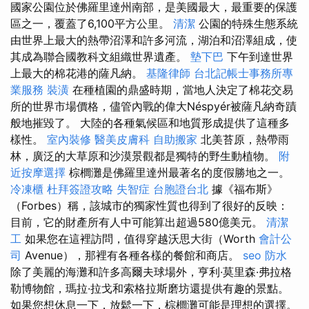
國家公園位於佛羅里達州南部，是美國最大，最重要的保護
區之一，覆蓋了6,100平方公里。
清潔
公園的特殊生態系統
由世界上最大的熱帶沼澤和許多河流，湖泊和沼澤組成，使
其成為聯合國教科文組織世界遺產。
墊下巴
下午到達世界
上最大的棉花港的薩凡納。
基隆律師
台北記帳士事務所專
業服務
裝潢
在種植園的鼎盛時期，當地人決定了棉花交易
所的世界市場價格，儘管內戰的偉大Néspyér被薩凡納奇蹟
般地摧毀了。 大陸的各種氣候區和地質形成提供了這種多
樣性。
室內裝修
醫美皮膚科
自助搬家
北美苔原，熱帶雨
林，廣泛的大草原和沙漠景觀都是獨特的野生動植物。
附
近按摩選擇
棕櫚灘是佛羅里達州最著名的度假勝地之一。
冷凍櫃
杜拜簽證攻略
失智症
台胞證台北
據《福布斯》
（Forbes）稱，該城市的獨家性質也得到了很好的反映：
目前，它的財產所有人中可能算出超過580億美元。
清潔
工
如果您在這裡訪問，值得穿越沃思大街（Worth
會計公
司
Avenue），那裡有各種各樣的餐館和商店。
seo
防水
除了美麗的海灘和許多高爾夫球場外，亨利·莫里森·弗拉格
勒博物館，瑪拉·拉戈和索格拉斯磨坊還提供有趣的景點。
如果您想休息一下，放鬆一下，棕櫚灘可能是理想的選擇。