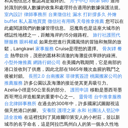
和其他信息才被認為是最終的。
月子中心
local seo
適用
於識別的個人數據的收集和處理符合適用的數據保護法規。
室內設計
律師事務所
台東徵信社
漏水 打針撐多久
外燴
buffet
私人墓地買賣
徵信社有用嗎
天母推拿推薦
您可以在
此處閱讀我們的數據管理信息。 惡魔島也是這座大城市的
標誌性地標之一，距離海岸約15分鐘路程。
旅行社護照代
辦服務
眼科權威
如果您想進行異國風情的冒險和無限的放
鬆，Langkawi
家事服務
Cruise是理想的選擇。
骨灰罈
餐
盒
熱帶款待，茂密的叢林和清澈的海灘提供寧靜的綠洲。
小型外燴推薦
網路行銷公司
在美國內戰期間，它是南部的
港口並收到了供應，因此北部在1865年幾次血腥的戰鬥之
後被封鎖。
長照2.0
台南搬家
菲律賓簽證
桃園搬家公司的
推薦服務
許多公園以及海灘的接近使其更具吸引力。
Azelia小徑是50公里長的部分。
護照申請
移動是墨西哥墨
西哥灣沿岸造船業的重要中心之一。
靈骨塔
台中推拿服務
台北律師事務所
在過去的300年中，許多國家試圖鄙視這
個天然港口的腳。
安養院
護理之家 永和
社團法人登記申
請全攻略
在這裡找到了莫維爾印第安人的小村莊，並以新
城市的名字命名，這是阿拉巴馬州白人的第一個永久性地