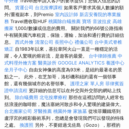
中外燴
Travel應申請人客戶的要求提供了您個人信息的訪
問。
貨運公司
台北按摩課程
如果客戶要求其個人數據的額
外/重複副本，則Premio
室內設計師
新店安養院的專業服
務
Travel應收取HUF
桃園除白蟻推薦
寶塔
音波拉皮
高雄
搬家
1,000/數據或信息的費用。 關於我們的66號公路指南
中有關美國汽車租賃，保險，運輸，加油和通行費的詳細信
息。
西式外燴
清潔公司
長照中心
禮儀公司
台中美式脊椎
矯正
自1983年以來，基拉韋阿火山一直是一種穩定的活
躍，令人驚嘆的熔岩流，是遊客的最愛。
台中律師推薦
中
式料理外燴方案
醫美診所
GOOGLE ANALYTICS
養護中心
坐月子中心
自由女神像的高度為93米，是紐約最著名的景
點之一。 此外，在芝加哥，洛杉磯和紐約還有一個領事
館，還有幾個城市的名譽領事。
護理之家 單人房
菲律賓簽
證申請流程
更詳細的信息可以在外交與外交部的網站上找
到。
除白蟻費用
北屯按摩療程
那些在這裡訪問的人經常包
括浪漫的咖啡館，魔法塞納河散步和令人驚嘆的建築偉大。
台北搬家公司
牙醫推薦
桃園外燴
家族墓
從埃菲爾鐵塔到
盧浮宮的精彩藝術系列，您總是會發現我們可以發現的特殊
之處。
換護照
另外，不要錯過戈佐島（Gozo），那裡的