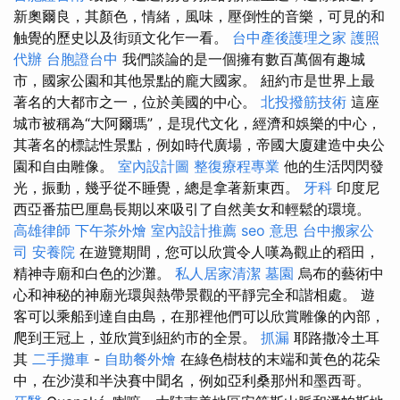
新奧爾良，其顏色，情緒，風味，壓倒性的音樂，可見的和
触覺的歷史以及街頭文化乍一看。
台中產後護理之家
護照
代辦
台胞證台中
我們談論的是一個擁有數百萬個有趣城
市，國家公園和其他景點的龐大國家。 紐約市是世界上最
著名的大都市之一，位於美國的中心。
北投撥筋技術
這座
城市被稱為“大阿爾瑪”，是現代文化，經濟和娛樂的中心，
其著名的標誌性景點，例如時代廣場，帝國大廈建造中央公
園和自由雕像。
室內設計圖
整復療程專業
他的生活閃閃發
光，振動，幾乎從不睡覺，總是拿著新東西。
牙科
印度尼
西亞番茄巴厘島長期以來吸引了自然美女和輕鬆的環境。
高雄律師
下午茶外燴
室內設計推薦
seo 意思
台中搬家公
司
安養院
在遊覽期間，您可以欣賞令人嘆為觀止的稻田，
精神寺廟和白色的沙灘。
私人居家清潔
墓園
烏布的藝術中
心和神秘的神廟光環與熱帶景觀的平靜完全和諧相處。 遊
客可以乘船到達自由島，在那裡他們可以欣賞雕像的內部，
爬到王冠上，並欣賞到紐約市的全景。
抓漏
耶路撒冷土耳
其
二手攤車
-
自助餐外燴
在綠色樹枝的末端和黃色的花朵
中，在沙漠和半決賽中聞名，例如亞利桑那州和墨西哥。