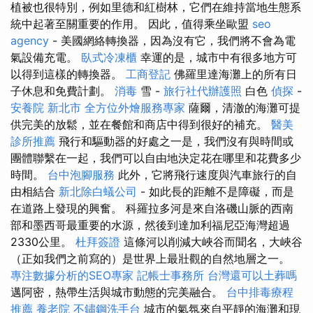
植被也很特別，例如里德和紅樹林，它們在維持當地生態系
統中起著至關重要的作用。 因此，值得乘坐歐盟
seo
agency
- 美國網絡轉換器，因為沒有它，我們將不會為電
氣設備充電。
臥式冷凍櫃
幸運的是，城市中有很多地方可
以得到這樣的轉換器。
工商登記
佛羅里達海灘上的所有日
子休息和免費計劃。
消毒
雪 -
旅行社代辦護照
白色
偵探
-
安養院 新北市
全方位外燴服務專家
薩爾，清澈的海灘可提
供完美的放鬆，並在餐館和商店中得到很好的補充。
醫美
診所推薦
飛行和驅動器的好處之一是，我們沒有與時間或
團體聯繫在一起，我們可以自由地決定花在哪里和花費多少
時間。
台中泡腳服務
此外，它將飛行速度與汽車旅行的自
由相結合
新北除白蟻公司
- 如此長的距離不是障礙，而是
在道路上發現的興奮。 科羅拉多河是來自洛磯山脈的西南
部和墨西哥最重要的水源，然後到達加利福尼亞海灣超過
2330公里。
杜拜簽證
這條河以削減大峽谷而聞名，大峽谷
（正如我們之前寫的）是世界上最壯觀的自然地層之一。
專注數據分析的SEO專家
記帳士事務所
台灣還可以土葬嗎
邁阿密，熱帶生活與城市動態的完美融合。
台中排毒療程
推薦
養老院
不鏽鋼洗手台
城市的氣氛來自平靜的海灘和現