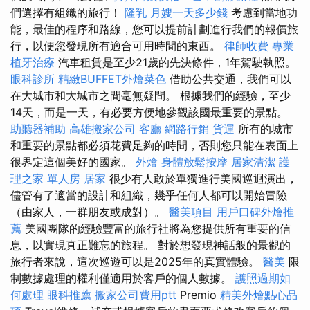
們選擇有組織的旅行！
隆乳
月嫂一天多少錢
考慮到當地功
能，最佳的程序和路線，您可以提前計劃進行我們的報價旅
行，以便您發現所有適合可用時間的東西。
律師收費
專業
植牙治療
汽車租賃是至少21歲的先決條件，1年駕駛執照。
眼科診所
精緻BUFFET外燴菜色
借助公共交通，我們可以
在大城市和大城市之間毫無疑問。 根據我們的經驗，至少
14天，而是一天，有必要方便地參觀該國最重要的景點。
助聽器補助
高雄搬家公司
客廳
網路行銷
貨運
所有的城市
和重要的景點都必須花費足夠的時間，否則您只能在表面上
很界定這個美好的國家。
外燴
身體放鬆按摩
居家清潔
護
理之家 單人房
居家
很少有人敢於單獨進行美國巡迴演出，
儘管有了適當的設計和組織，幾乎任何人都可以開始冒險
（由家人，一群朋友或成對）。
醫美項目
用戶口碑外燴推
薦
美國團隊的經驗豐富的旅行社將為您提供所有重要的信
息，以實現真正難忘的旅程。 對於想發現神話般的景觀的
旅行者來說，這次巡遊可以是2025年的真實體驗。
醫美
限
制數據處理的權利僅適用於客戶的個人數據。
護照過期如
何處理
眼科推薦
搬家公司費用ptt
Premio
精美外燴點心品