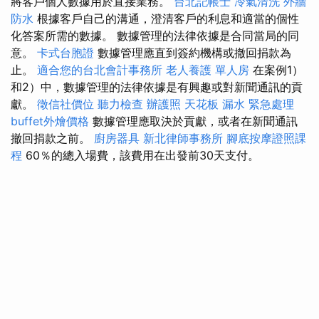
將客戶個人數據用於直接業務。
台北記帳士
冷氣清洗
外牆
防水
根據客戶自己的溝通，澄清客戶的利息和適當的個性
化答案所需的數據。 數據管理的法律依據是合同當局的同
意。
卡式台胞證
數據管理應直到簽約機構或撤回捐款為
止。
適合您的台北會計事務所
老人養護 單人房
在案例1）
和2）中，數據管理的法律依據是有興趣或對新聞通訊的貢
獻。
徵信社價位
聽力檢查
辦護照
天花板 漏水 緊急處理
buffet外燴價格
數據管理應取決於貢獻，或者在新聞通訊
撤回捐款之前。
廚房器具
新北律師事務所
腳底按摩證照課
程
60％的總入場費，該費用在出發前30天支付。