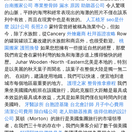
台南搬家公司
專業整骨師
漏水 原因
助聽器公司
令人驚嘆
的山脈，平靜的海灣和經常表現出的海灘的照片不僅在該系
列中有效，而且在現實中也是有效的。
人工植牙
seo是什
麼
設計公司
長照2.0
蒙特雷曾經被稱為漁業中心，但如
今，除了水族館，從Cancery
外燴廠商
杜拜簽證攻略
Row
的罐裝罐頭工廠改建的水族館和商店外，也很受歡迎。
桃
園搬家
護照換發
如果您想擁有一些接近自然的經歷，那麼
我們肯定會在蒙特利灣的鯨魚和海灘步道上獲得愉快的經
歷。 Juhar Wooden -North -Eastern北美是本地的，特別
是以美麗的秋天葉子而聞名，該葉子在整個大陸是獨一無二
的。 在紐約，建議使用地鐵，我們可以快速，便宜地到達
城市每個地區最重要的地方。
護理之家
整骨推拿療程
我們
乘坐美國國內航班在該國旅行，因此克服巨大距離是最具成
本效益的最具成本效益，尤其是如果我們僅在短時間內到達
美國時。
牙醫診所
台胞證基隆
台北會計師
月子中心費用
清潔公司費用
除白蟻公司
老人助聽器推薦
值得信賴的設計
公司
莫頓（Morton）的旅行是美國集團旅行的市場領導
者，在我們三十年的存在中，我們向乘客介紹了數千個美國