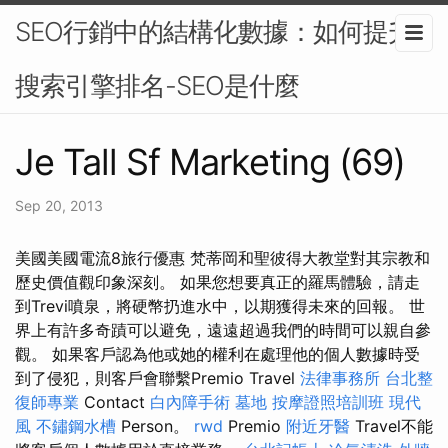
SEO行銷中的結構化數據：如何提升
搜索引擎排名-SEO是什麼
Je Tall Sf Marketing (69)
Sep 20, 2013
美國美國電流8旅行優惠 梵蒂岡和聖彼得大教堂對其宗教和
歷史價值觀印象深刻。 如果您想要真正的羅馬體驗，請走
到Trevi噴泉，將硬幣扔進水中，以期獲得未來的回報。 世
界上有許多奇蹟可以避免，遠遠超過我們的時間可以親自參
觀。 如果客戶認為他或她的權利在處理他的個人數據時受
到了侵犯，則客戶會聯繫Premio Travel
法律事務所
台北整
復師專業
Contact
白內障手術
墓地
按摩證照培訓班
現代
風
不鏽鋼水槽
Person。
rwd
Premio
附近牙醫
Travel不能