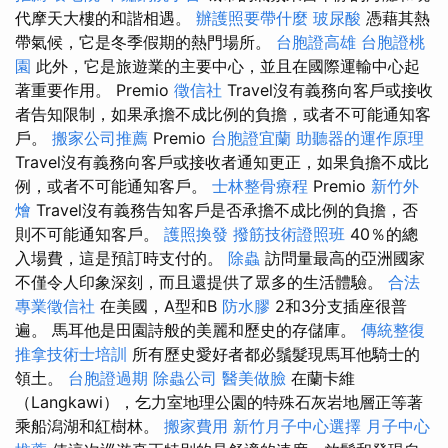
代摩天大樓的和諧相遇。
辦護照要帶什麼
玻尿酸
憑藉其熱
帶氣候，它是冬季假期的熱門場所。
台胞證高雄
台胞證桃
園
此外，它是旅遊業的主要中心，並且在國際運輸中心起
著重要作用。 Premio
徵信社
Travel沒有義務向客戶或接收
者告知限制，如果承擔不成比例的負擔，或者不可能通知客
戶。
搬家公司推薦
Premio
台胞證宜蘭
助聽器的運作原理
Travel沒有義務向客戶或接收者通知更正，如果負擔不成比
例，或者不可能通知客戶。
士林整骨療程
Premio
新竹外
燴
Travel沒有義務告知客戶是否承擔不成比例的負擔，否
則不可能通知客戶。
護照換發
撥筋技術證照班
40％的總
入場費，這是預訂時支付的。
除蟲
訪問量最高的亞洲國家
不僅令人印象深刻，而且還提供了眾多的生活體驗。
合法
專業徵信社
在美國，A型和B
防水膠
2和3分支插座很普
遍。 馬耳他是田園詩般的美麗和歷史的存儲庫。
傳統整復
推拿技術士培訓
所有歷史愛好者都必鬚髮現馬耳他騎士的
領土。
台胞證過期
除蟲公司
醫美做臉
在蘭卡維
（Langkawi），乞力室地理公園的特殊石灰岩地層正等著
乘船潟湖和紅樹林。
搬家費用
新竹月子中心選擇
月子中心