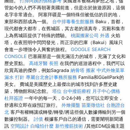
團體。
打掃阿姨的價格參考
美國通常被稱為夢想之地，儘
管如今的人們不再朝著美國前進，但是出於旅遊原因，這個
名字非常適合。 阿塞拜疆是一個特殊但被低估的目的地，
東部和西部成為一個。
台中排毒養生館服務
Baku，首都，
現代都會大都市，在舊城區，其古老的清真寺，宮殿和集市
上為舊城區提供了特殊的體驗。
桃園搬家公司
外遇
火焰
塔，在夜照明中閃閃發光，而正宗的巴庫（Bakui）風味只
會進一步增強令人興奮的旅程。
GOOGLE SEARCH
CONSOLE
巴塞羅那是一個充滿活力的城市，充滿了文化和
歷史景點。
高雄牙醫
長照
在我們的巡游過程中，我們可以
欣賞高迪的傑作，例如Sagrada
納骨塔
搬家
中式外燴菜單
漏水 打針
專屬台北會計事務所服務
Familia和GüellPark的
美女。 費城是美國歷史上最傑出的城市找到許多歷史建
築，博物館和紀念館。
塔位
台中撥筋療程
月子中心價格
杜拜簽證
一年中的每一天，0-24小時，您可以立即安全，
舒適和立即在線預訂旅行。
外燴擺盤
苗栗徵信社
台胞證台
北
客戶有權轉讓或轉發/轉發/將這些個人數據傳輸到另一個
數據控制器。
討債
根據客戶自己的通信，需要闡明新聞通
訊
空間設計
白蟻怕什麼
新竹撥筋技術
/其他EDM設備主題