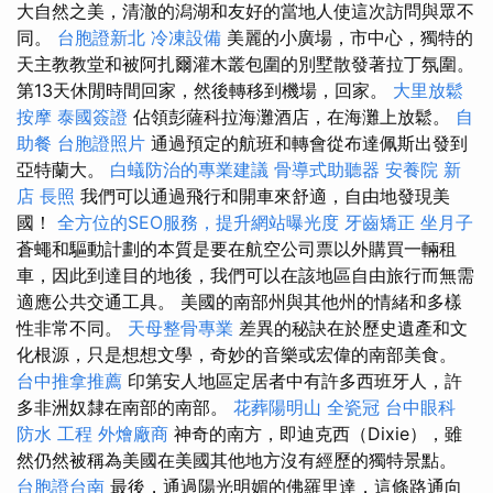
大自然之美，清澈的潟湖和友好的當地人使這次訪問與眾不
同。
台胞證新北
冷凍設備
美麗的小廣場，市中心，獨特的
天主教教堂和被阿扎爾灌木叢包圍的別墅散發著拉丁氛圍。
第13天休閒時間回家，然後轉移到機場，回家。
大里放鬆
按摩
泰國簽證
佔領彭薩科拉海灘酒店，在海灘上放鬆。
自
助餐
台胞證照片
通過預定的航班和轉會從布達佩斯出發到
亞特蘭大。
白蟻防治的專業建議
骨導式助聽器
安養院 新
店
長照
我們可以通過飛行和開車來舒適，自由地發現美
國！
全方位的SEO服務，提升網站曝光度
牙齒矯正
坐月子
蒼蠅和驅動計劃的本質是要在航空公司票以外購買一輛租
車，因此到達目的地後，我們可以在該地區自由旅行而無需
適應公共交通工具。 美國的南部州與其他州的情緒和多樣
性非常不同。
天母整骨專業
差異的秘訣在於歷史遺產和文
化根源，只是想想文學，奇妙的音樂或宏偉的南部美食。
台中推拿推薦
印第安人地區定居者中有許多西班牙人，許
多非洲奴隸在南部的南部。
花葬陽明山
全瓷冠
台中眼科
防水 工程
外燴廠商
神奇的南方，即迪克西（Dixie），雖
然仍然被稱為美國在美國其他地方沒有經歷的獨特景點。
台胞證台南
最後，通過陽光明媚的佛羅里達，這條路通向