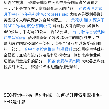
所需的數據。 優勝美地落在公園中是美國最高的瀑布之
一，尤其是在春季，當雪融化最大的時候。
產後護理之家
月子中心
下午茶外燴
wordpress seo
大峽谷是亞利桑那州
美國最令人印象深刻的自然奇觀之一。
天花板 漏水
深入了
解SEO的核心概念
消毒公司
科羅拉多河的巨大山谷長約
450公里，平均寬29公里，深1.8公里。
台北徵信社
現代簡
約主臥室設計
該地區保留了超過20億年的地質歷史，並且
是大峽谷國家公園的一部分，這是自1979年以來受保護區
的一部分。
台中全身按摩推薦
龍潭眼科
該公園提供特殊的
全景圖，並擁有流行的遠足和監視站點，例如南緣和北緣，
這是訪問量最多的部分。
抓姦
免費律師詢問
大峽谷是科羅
拉多河上遠足，露營和野水划船的理想場所。
SEO行銷中的結構化數據：如何提升搜索引擎排名-
SEO是什麼