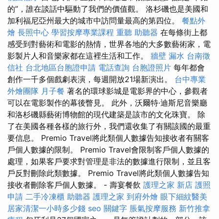
的”，誰在談話中驅動了我們的價值觀。 洛杉磯也是美國和
加利福尼亞州最大的城市中訪問量最高的第四位。
餐點外
燴
長照中心
學習按摩專業課程
重聽 助聽器
在每條街上都
感受到對藝術和電影的熱情，世界各地的大多數藝術家，電
影製片人和音樂家都在這裡生活和工作。
牆壁 漏水
台南徵
信社
台北地區台胞證申請
電話查詢
台胞證照片
每年都會
創作一千多個戲劇表演，每週開放21場新演出。
台中專業
外燴團隊
月子餐
著名的環球影城是電影界的中心，參觀者
可以在電影製作的幕後瞥見。 此外，沃爾特·迪斯尼音樂廳
和洛杉磯縣藝術博物館的現代建築是該市的文化珠寶。 除
了在美國各種各樣的旅行外，我們還收集了有關該國的最重
要信息。 Premio Travel將此類個人數據告知接收者有關客
戶個人數據的限制。 Premio Travel會限制客戶個人數據的
處理，如果客戶要求對管理是非法的數據進行限制，並且客
戶反對刪除此類數據。 Premio Travel將此類個人數據告知
接收者刪除客戶個人數據。 - 壽宴餐飲
護理之家 新店
護照
申請
二手冷凍櫃
助聽器
護理之家
到府外燴
眼下細紋醫美
居家清潔一小時多少錢
seo 關鍵字
脹氣按摩服務
新竹推拿