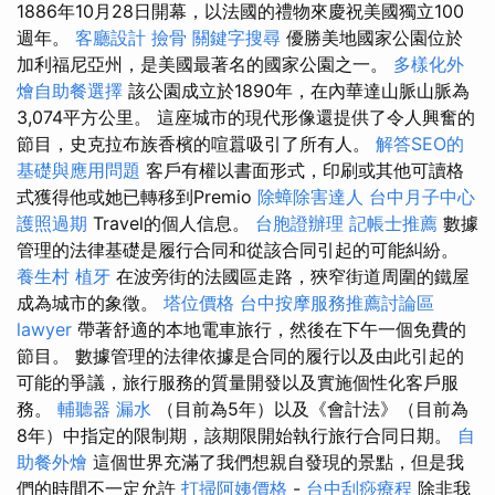
1886年10月28日開幕，以法國的禮物來慶祝美國獨立100
週年。
客廳設計
撿骨
關鍵字搜尋
優勝美地國家公園位於
加利福尼亞州，是美國最著名的國家公園之一。
多樣化外
燴自助餐選擇
該公園成立於1890年，在內華達山脈山脈為
3,074平方公里。 這座城市的現代形像還提供了令人興奮的
節目，史克拉布族香檳的喧囂吸引了所有人。
解答SEO的
基礎與應用問題
客戶有權以書面形式，印刷或其他可讀格
式獲得他或她已轉移到Premio
除蟑除害達人
台中月子中心
護照過期
Travel的個人信息。
台胞證辦理
記帳士推薦
數據
管理的法律基礎是履行合同和從該合同引起的可能糾紛。
養生村
植牙
在波旁街的法國區走路，狹窄街道周圍的鐵屋
成為城市的象徵。
塔位價格
台中按摩服務推薦討論區
lawyer
帶著舒適的本地電車旅行，然後在下午一個免費的
節目。 數據管理的法律依據是合同的履行以及由此引起的
可能的爭議，旅行服務的質量開發以及實施個性化客戶服
務。
輔聽器
漏水
（目前為5年）以及《會計法》（目前為
8年）中指定的限制期，該期限開始執行旅行合同日期。
自
助餐外燴
這個世界充滿了我們想親自發現的景點，但是我
們的時間不一定允許
打掃阿姨價格
-
台中刮痧療程
除非我