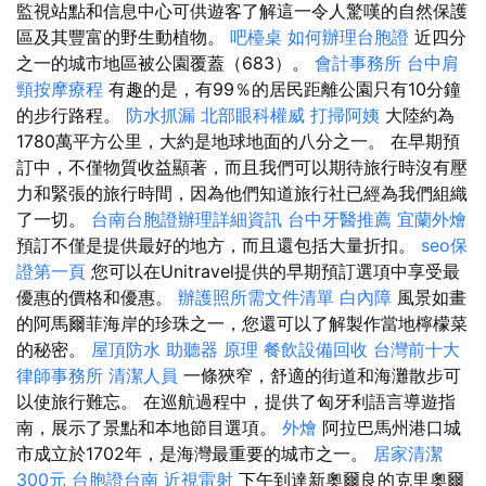
監視站點和信息中心可供遊客了解這一令人驚嘆的自然保護
區及其豐富的野生動植物。
吧檯桌
如何辦理台胞證
近四分
之一的城市地區被公園覆蓋（683）。
會計事務所
台中肩
頸按摩療程
有趣的是，有99％的居民距離公園只有10分鐘
的步行路程。
防水抓漏
北部眼科權威
打掃阿姨
大陸約為
1780萬平方公里，大約是地球地面的八分之一。 在早期預
訂中，不僅物質收益顯著，而且我們可以期待旅行時沒有壓
力和緊張的旅行時間，因為他們知道旅行社已經為我們組織
了一切。
台南台胞證辦理詳細資訊
台中牙醫推薦
宜蘭外燴
預訂不僅是提供最好的地方，而且還包括大量折扣。
seo保
證第一頁
您可以在Unitravel提供的早期預訂選項中享受最
優惠的價格和優惠。
辦護照所需文件清單
白內障
風景如畫
的阿馬爾菲海岸的珍珠之一，您還可以了解製作當地檸檬菜
的秘密。
屋頂防水
助聽器 原理
餐飲設備回收
台灣前十大
律師事務所
清潔人員
一條狹窄，舒適的街道和海灘散步可
以使旅行難忘。 在巡航過程中，提供了匈牙利語言導遊指
南，展示了景點和本地節目選項。
外燴
阿拉巴馬州港口城
市成立於1702年，是海灣最重要的城市之一。
居家清潔
300元
台胞證台南
近視雷射
下午到達新奧爾良的克里奧爾